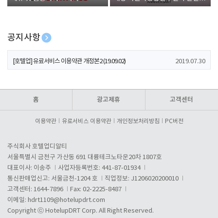
폰 증정
공지사항
[호텔업] 개인정보 처리방침 개정본1 (19.09.02)
2019.07.30
[호텔업] 유료서비스 이용약관 개정본2 (19.09.02)
2019.07.30
[호텔업] 개인정보 처리방침 개정본2 (19.09.02)
2019.07.30
홈
광고제휴
고객센터
이용약관
유료서비스 이용약관
개인정보처리방침
PC버전
주식회사 호텔업디알티
서울특별시 금천구 가산동 691 대륭테크노타운20차 1807호
대표이사: 이송주
사업자등록번호: 441-87-01934
통신판매업신고: 서울금천-1204 호
직업정보: J1206020200010
고객센터: 1644-7896
Fax: 02-2225-8487
이메일:
hdrt1109@hotelupdrt.com
Copyright ⓒ HotelupDRT Corp. All Right Reserved.