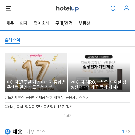
채용
인재
업계소식
구매/견적
부동산
업계소식
야놀자17주년 기념 야놀자 통합발
<야놀자 MRO, 숙박업소 위한 삼
주센터 할인 프로모션 진행
성전자 가전제품 특가 개시>
야놀자제휴점 금융혜택제공 위한 제휴 및 금융서비스 게시
울산시, 피서․행락지 주변 불법행위 19건 적발
더보기
채용
메인박스
1
/
3