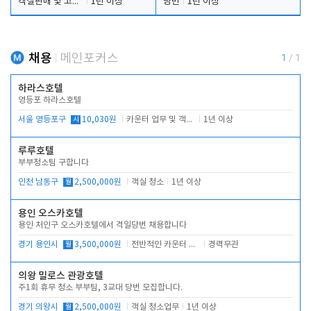
객실판매 및 고객응대
1년 이상
당번
1년 이상
채용
메인포커스
1
/
1
하라스호텔
영등포 하라스호텔
서울 영등포구
시
10,030원
카운터 업무 및 객실관리(청소상태 확인, 객실판매)
1년 이상
루루호텔
부부청소팀 구합니다
인천 남동구
월
2,500,000원
객실 청소
1년 이상
용인 오스카호텔
용인 처인구 오스카호텔에서 격일당번 채용합니다
경기 용인시
월
3,500,000원
전반적인 카운터 업무
경력무관
의왕 밀로스 관광호텔
주1회 휴무 청소 부부팀, 3교대 당번 모집합니다.
경기 의왕시
월
2,500,000원
객실 청소업무
1년 이상