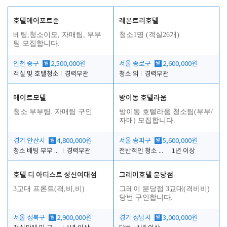
호텔에어포트준
레몬트리호텔
베팅,청소이모, 자매팀, 부부
청소1명 (객실26개)
팀 모집합니다.
인천 중구
월
2,500,000원
서울 종로구
월
2,600,000원
객실 및 호텔청소
경력무관
청소 외
경력무관
메이트모텔
방이동 호텔라움
청소 부부팀. 자매팀 구인
방이동 호텔라움 청소팀(부부/
자매) 모집합니다.
경기 안산시
월
4,800,000원
서울 송파구
월
5,600,000원
청소 배팅 부부 구합니다
경력무관
전반적인 청소 업무(객실청소.객실정리)
1년 이상
호텔 디 아티스트 성신여대점
그레이호텔 분당점
3교대 프론트(격,비,비)
그레이 분당점 3교대(격비비)
당번 구인합니다.
서울 성북구
월
2,900,000원
경기 성남시
월
3,000,000원