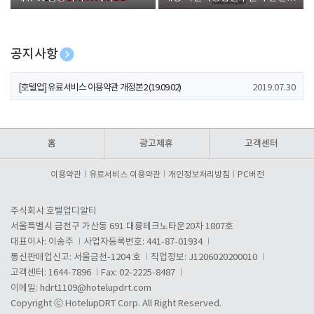
폰 증정
공지사항
[호텔업] 개인정보 처리방침 개정본1 (19.09.02)
2019.07.30
[호텔업] 유료서비스 이용약관 개정본2 (19.09.02)
2019.07.30
[호텔업] 개인정보 처리방침 개정본2 (19.09.02)
2019.07.30
홈
광고제휴
고객센터
이용약관
유료서비스 이용약관
개인정보처리방침
PC버전
주식회사 호텔업디알티
서울특별시 금천구 가산동 691 대륭테크노타운20차 1807호
대표이사: 이송주
사업자등록번호: 441-87-01934
통신판매업신고: 서울금천-1204 호
직업정보: J1206020200010
고객센터: 1644-7896
Fax: 02-2225-8487
이메일:
hdrt1109@hotelupdrt.com
Copyright ⓒ HotelupDRT Corp. All Right Reserved.