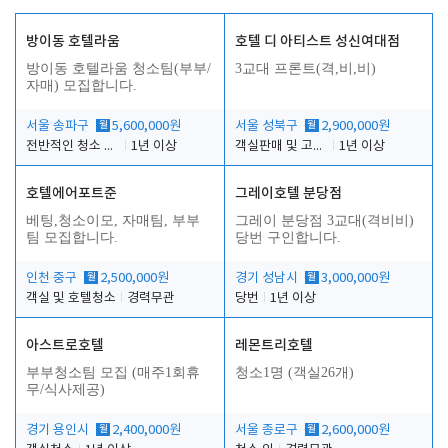
방이동 호텔라움
호텔 디 아티스트 성신여대점
방이동 호텔라움 청소팀(부부/
3교대 프론트(격,비,비)
자매) 모집합니다.
서울 송파구
월
5,600,000원
서울 성북구
월
2,900,000원
전반적인 청소 업무(객실청소.객실정리)
1년 이상
객실판매 및 고객응대
1년 이상
호텔에어포트준
그레이호텔 분당점
베팅,청소이모, 자매팀, 부부
그레이 분당점 3교대(격비비)
팀 모집합니다.
당번 구인합니다.
인천 중구
월
2,500,000원
경기 성남시
월
3,000,000원
객실 및 호텔청소
경력무관
당번
1년 이상
아스트로호텔
레몬트리호텔
부부청소팀 모집 (매주1회휴
청소1명 (객실26개)
무/식사제공)
경기 용인시
월
2,400,000원
서울 종로구
월
2,600,000원