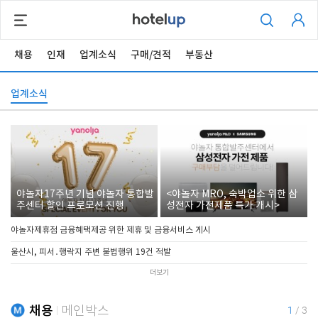
채용
인재
업계소식
구매/견적
부동산
업계소식
야놀자17주년 기념 야놀자 통합발
<야놀자 MRO, 숙박업소 위한 삼
주센터 할인 프로모션 진행
성전자 가전제품 특가 개시>
야놀자제휴점 금융혜택제공 위한 제휴 및 금융서비스 게시
울산시, 피서․행락지 주변 불법행위 19건 적발
더보기
채용
메인박스
1
/
3