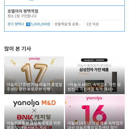
호텔야자 평택역점
청소 1팀 구인합니다
경기 평택시
월
5,000,000원
호텔객실 및 공용시설 청소 관리
1년 이상
많이 본 기사
야놀자17주년 기념 야놀자 통합발
<야놀자 MRO, 숙박업소 위한 삼
주센터 할인 프로모션 진행
성전자 가전제품 특가 개시>
야놀자제휴점 금융혜택제공 위한
야놀자16주년 기념 제휴 숙박업주
제휴 및 금융서비스 게시
대상 야놀자통합발주센터 할인쿠