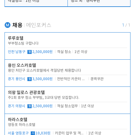
객실청소
1년 이상
청소 외
경력무관
채용
메인포커스
1
/
1
루루호텔
부부청소팀 구합니다
인천 남동구
월
2,500,000원
객실 청소
1년 이상
용인 오스카호텔
용인 처인구 오스카호텔에서 격일당번 채용합니다
경기 용인시
월
3,500,000원
전반적인 카운터 업무
경력무관
의왕 밀로스 관광호텔
주1회 휴무 청소 부부팀, 3교대 당번 모집합니다.
경기 의왕시
월
2,500,000원
객실 청소업무
1년 이상
하라스호텔
영등포 하라스호텔
서울 영등포구
시
10,030원
카운터 업무 및 객실관리(청소상태 확인, 객실판매)
1년 이상