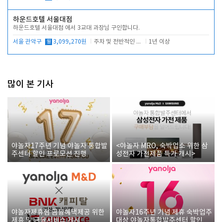
하운드호텔 서울대점
하운드호텔 서울대점 에서 3교대 과장님 구인합니다.
서울 관악구
월
3,099,270원
주차 및 전반적인 당번업무
1년 이상
많이 본 기사
야놀자17주년 기념 야놀자 통합발
<야놀자 MRO, 숙박업소 위한 삼
주센터 할인 프로모션 진행
성전자 가전제품 특가 개시>
야놀자제휴점 금융혜택제공 위한
야놀자16주년 기념 제휴 숙박업주
제휴 및 금융서비스 게시
대상 야놀자통합발주센터 할인쿠