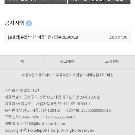
폰 증정
공지사항
[호텔업] 개인정보 처리방침 개정본1 (19.09.02)
2019.07.30
[호텔업] 유료서비스 이용약관 개정본2 (19.09.02)
2019.07.30
[호텔업] 개인정보 처리방침 개정본2 (19.09.02)
2019.07.30
홈
광고제휴
고객센터
이용약관
유료서비스 이용약관
개인정보처리방침
PC버전
주식회사 호텔업디알티
서울특별시 금천구 가산동 691 대륭테크노타운20차 1807호
대표이사: 이송주
사업자등록번호: 441-87-01934
통신판매업신고: 서울금천-1204 호
직업정보: J1206020200010
고객센터: 1644-7896
Fax: 02-2225-8487
이메일:
hdrt1109@hotelupdrt.com
Copyright ⓒ HotelupDRT Corp. All Right Reserved.