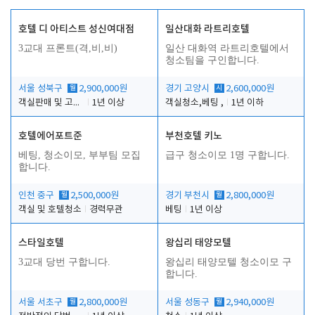
호텔 디 아티스트 성신여대점
일산대화 라트리호텔
3교대 프론트(격,비,비)
일산 대화역 라트리호텔에서
청소팀을 구인합니다.
서울 성북구
월
2,900,000원
경기 고양시
시
2,600,000원
객실판매 및 고객응대
1년 이상
객실청소,베팅 ,
1년 이하
호텔에어포트준
부천호텔 키노
베팅, 청소이모, 부부팀 모집
급구 청소이모 1명 구합니다.
합니다.
인천 중구
월
2,500,000원
경기 부천시
월
2,800,000원
객실 및 호텔청소
경력무관
베팅
1년 이상
스타일호텔
왕십리 태양모텔
3교대 당번 구합니다.
왕십리 태양모텔 청소이모 구
합니다.
서울 서초구
월
2,800,000원
서울 성동구
월
2,940,000원