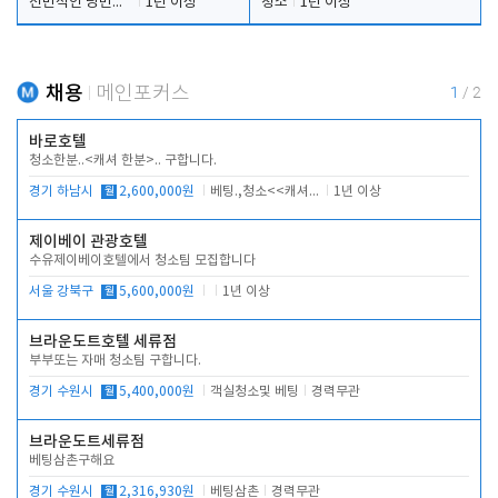
전반적인 당번업무
1년 이상
청소
1년 이상
채용
메인포커스
1
/
2
바로호텔
청소한분..<캐셔 한분>.. 구합니다.
경기 하남시
월
2,600,000원
베팅.,청소<<캐셔 모셔봅니다.
1년 이상
제이베이 관광호텔
수유제이베이호텔에서 청소팀 모집합니다
서울 강북구
월
5,600,000원
1년 이상
브라운도트호텔 세류점
부부또는 자매 청소팀 구합니다.
경기 수원시
월
5,400,000원
객실청소및 베팅
경력무관
브라운도트세류점
베팅삼촌구해요
경기 수원시
월
2,316,930원
베팅삼촌
경력무관