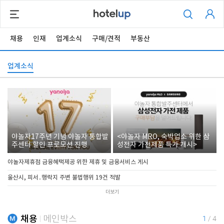
채용
인재
업계소식
구매/견적
부동산
업계소식
야놀자17주년 기념 야놀자 통합발
<야놀자 MRO, 숙박업소 위한 삼
주센터 할인 프로모션 진행
성전자 가전제품 특가 개시>
야놀자제휴점 금융혜택제공 위한 제휴 및 금융서비스 게시
울산시, 피서․행락지 주변 불법행위 19건 적발
더보기
채용
메인박스
1
/
4