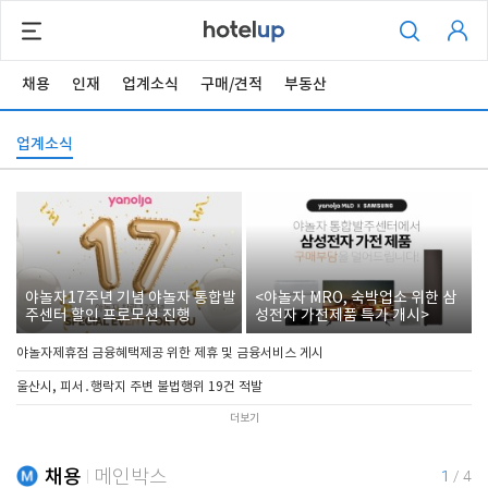
채용
인재
업계소식
구매/견적
부동산
업계소식
야놀자17주년 기념 야놀자 통합발
<야놀자 MRO, 숙박업소 위한 삼
주센터 할인 프로모션 진행
성전자 가전제품 특가 개시>
야놀자제휴점 금융혜택제공 위한 제휴 및 금융서비스 게시
울산시, 피서․행락지 주변 불법행위 19건 적발
더보기
채용
메인박스
1
/
4