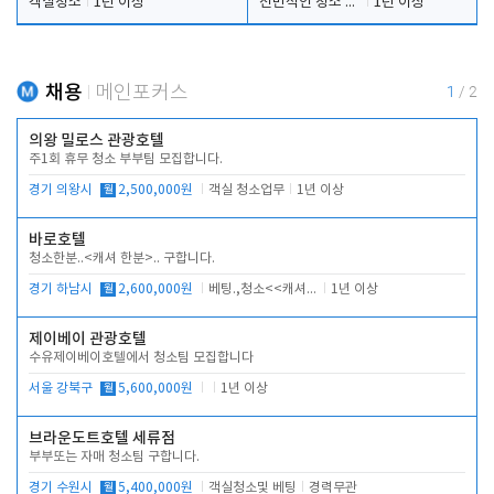
객실청소
1년 이상
전반적인 청소 업무(객실청소.객실정리)
1년 이상
채용
메인포커스
1
/
2
의왕 밀로스 관광호텔
주1회 휴무 청소 부부팀 모집합니다.
경기 의왕시
월
2,500,000원
객실 청소업무
1년 이상
바로호텔
청소한분..<캐셔 한분>.. 구합니다.
경기 하남시
월
2,600,000원
베팅.,청소<<캐셔 모셔봅니다.
1년 이상
제이베이 관광호텔
수유제이베이호텔에서 청소팀 모집합니다
서울 강북구
월
5,600,000원
1년 이상
브라운도트호텔 세류점
부부또는 자매 청소팀 구합니다.
경기 수원시
월
5,400,000원
객실청소및 베팅
경력무관