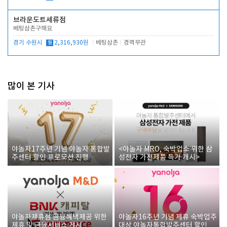
브라운도트세류점
베팅삼촌구해요
경기 수원시
월
2,316,930원
베팅삼촌
경력무관
많이 본 기사
야놀자17주년 기념 야놀자 통합발
<야놀자 MRO, 숙박업소 위한 삼
주센터 할인 프로모션 진행
성전자 가전제품 특가 개시>
야놀자제휴점 금융혜택제공 위한
야놀자16주년 기념 제휴 숙박업주
제휴 및 금융서비스 게시
대상 야놀자통합발주센터 할인쿠