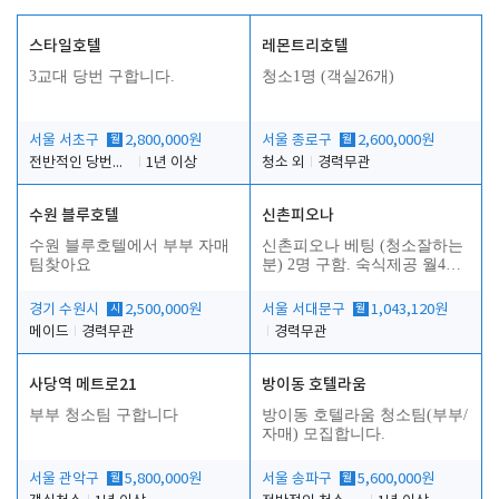
스타일호텔
레몬트리호텔
3교대 당번 구합니다.
청소1명 (객실26개)
서울 서초구
월
2,800,000원
서울 종로구
월
2,600,000원
전반적인 당번업무
1년 이상
청소 외
경력무관
수원 블루호텔
신촌피오나
수원 블루호텔에서 부부 자매
신촌피오나 베팅 (청소잘하는
팀찾아요
분) 2명 구함. 숙식제공 월4회
휴무
경기 수원시
시
2,500,000원
서울 서대문구
월
1,043,120원
메이드
경력무관
경력무관
사당역 메트로21
방이동 호텔라움
부부 청소팀 구합니다
방이동 호텔라움 청소팀(부부/
자매) 모집합니다.
서울 관악구
월
5,800,000원
서울 송파구
월
5,600,000원