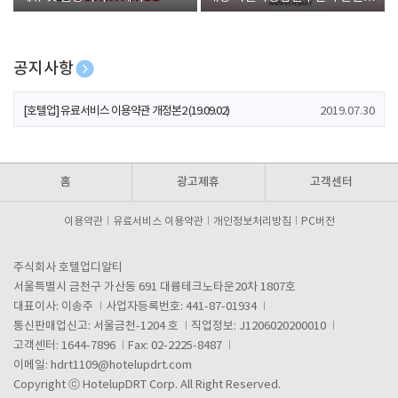
폰 증정
공지사항
[호텔업] 개인정보 처리방침 개정본1 (19.09.02)
2019.07.30
[호텔업] 유료서비스 이용약관 개정본2 (19.09.02)
2019.07.30
[호텔업] 개인정보 처리방침 개정본2 (19.09.02)
2019.07.30
홈
광고제휴
고객센터
이용약관
유료서비스 이용약관
개인정보처리방침
PC버전
주식회사 호텔업디알티
서울특별시 금천구 가산동 691 대륭테크노타운20차 1807호
대표이사: 이송주
사업자등록번호: 441-87-01934
통신판매업신고: 서울금천-1204 호
직업정보: J1206020200010
고객센터: 1644-7896
Fax: 02-2225-8487
이메일:
hdrt1109@hotelupdrt.com
Copyright ⓒ HotelupDRT Corp. All Right Reserved.