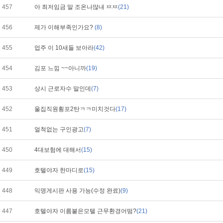
457
아 최저임금 말 조온나많내 ㅉㅉ
(21)
456
제가 이해부족인가요?
(8)
455
업주 이 10새들 보아라
(42)
454
김포 느낌 ~~아니까
(19)
453
상시 근로자수 말인데
(7)
452
울집직원횡포2탄ㅋㅋ미치것다
(17)
451
얼척없는 구인광고
(7)
450
4대보험에 대해서
(15)
449
호텔야자 한마디로
(15)
448
익명게시판 사용 가능(수정 완료)
(9)
447
호텔야자 이름붙은모텔 근무환경어떰?
(21)