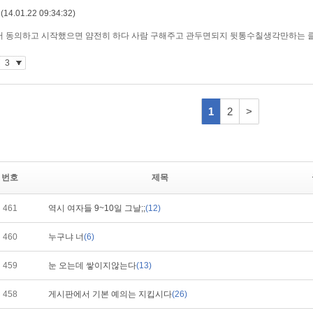
번호
제목
461
역시 여자들 9~10일 그날;;
(12)
460
누구냐 너
(6)
459
눈 오는데 쌓이지않는다
(13)
458
게시판에서 기본 예의는 지킵시다
(26)