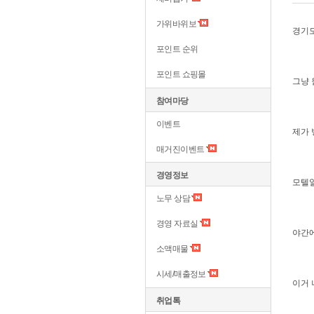
가위바위보
경기도
포인트 순위
포인트 쇼핑몰
그냥 
참여마당
이벤트
제가 
매거진이벤트
경영정보
모텔일
노무 상담
경영 자료실
야간에
소액매물
시세/매출정보
이거 
취업톡