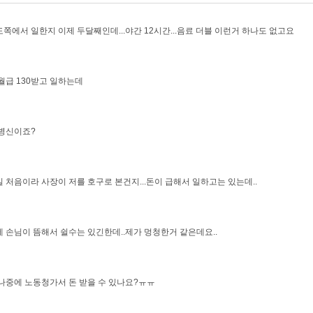
쪽에서 일한지 이제 두달째인데...야간 12시간...음료 더블 이런거 하나도 없고요
월급 130받고 일하는데
병신이죠?
 처음이라 사장이 저를 호구로 본건지...돈이 급해서 일하고는 있는데..
 손님이 뜸해서 쉴수는 있긴한데..제가 멍청한거 같은데요..
나중에 노동청가서 돈 받을 수 있나요?ㅠㅠ