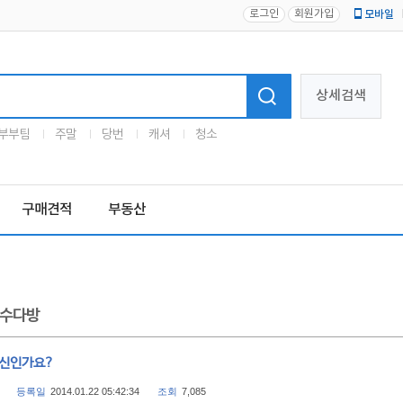
로그인
회원가입
모바일
로고
상세검색
부부팀
주말
당번
캐셔
청소
구매견적
부동산
수다방
병신인가요?
등록일
2014.01.22 05:42:34
조회
7,085