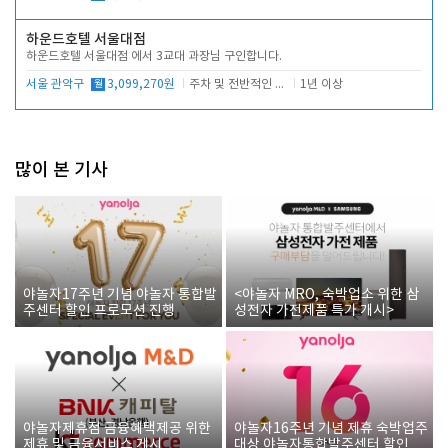
하운드호텔 서울대점
하운드호텔 서울대점 에서 3교대 과장님 구인합니다.
서울 관악구
월
3,099,270원
주차 및 전반적인 당번업무
1년 이상
많이 본 기사
야놀자17주년 기념 야놀자 통합발
<야놀자 MRO, 숙박업소 위한 삼
주센터 할인 프로모션 진행
성전자 가전제품 특가 개시>
야놀자제휴점 금융혜택제공 위한
야놀자16주년 기념 제휴 숙박업주
제휴 및 금융서비스 게시
대상 야놀자통합발주센터 할인쿠