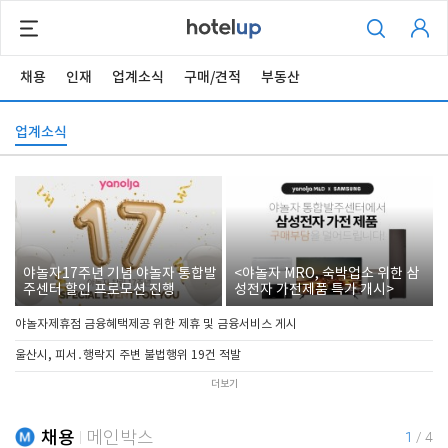
채용
인재
업계소식
구매/견적
부동산
업계소식
야놀자17주년 기념 야놀자 통합발
<야놀자 MRO, 숙박업소 위한 삼
주센터 할인 프로모션 진행
성전자 가전제품 특가 개시>
야놀자제휴점 금융혜택제공 위한 제휴 및 금융서비스 게시
울산시, 피서․행락지 주변 불법행위 19건 적발
더보기
채용
메인박스
1
/
4