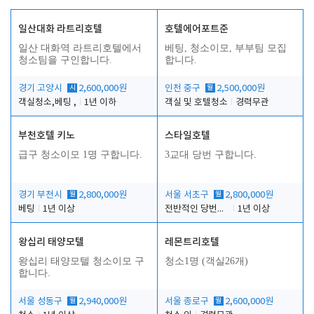
일산대화 라트리호텔
호텔에어포트준
일산 대화역 라트리호텔에서
베팅, 청소이모, 부부팀 모집
청소팀을 구인합니다.
합니다.
경기 고양시
시
2,600,000원
인천 중구
월
2,500,000원
객실청소,베팅 ,
1년 이하
객실 및 호텔청소
경력무관
부천호텔 키노
스타일호텔
급구 청소이모 1명 구합니다.
3교대 당번 구합니다.
경기 부천시
월
2,800,000원
서울 서초구
월
2,800,000원
베팅
1년 이상
전반적인 당번업무
1년 이상
왕십리 태양모텔
레몬트리호텔
왕십리 태양모텔 청소이모 구
청소1명 (객실26개)
합니다.
서울 성동구
월
2,940,000원
서울 종로구
월
2,600,000원