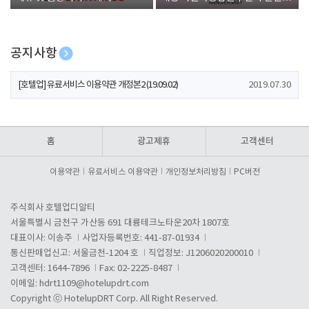
폰 증정
공지사항
[호텔업] 개인정보 처리방침 개정본1 (19.09.02)
2019.07.30
[호텔업] 유료서비스 이용약관 개정본2 (19.09.02)
2019.07.30
[호텔업] 개인정보 처리방침 개정본2 (19.09.02)
2019.07.30
홈
광고제휴
고객센터
이용약관
유료서비스 이용약관
개인정보처리방침
PC버전
주식회사 호텔업디알티
서울특별시 금천구 가산동 691 대륭테크노타운20차 1807호
대표이사: 이송주
사업자등록번호: 441-87-01934
통신판매업신고: 서울금천-1204 호
직업정보: J1206020200010
고객센터: 1644-7896
Fax: 02-2225-8487
이메일:
hdrt1109@hotelupdrt.com
Copyright ⓒ HotelupDRT Corp. All Right Reserved.