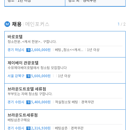
청소
1년 이상
청소 외
경력무관
채용
메인포커스
1
/
2
바로호텔
청소한분..<캐셔 한분>.. 구합니다.
경기 하남시
월
2,600,000원
베팅.,청소<<캐셔 모셔봅니다.
1년 이상
제이베이 관광호텔
수유제이베이호텔에서 청소팀 모집합니다
서울 강북구
월
5,600,000원
1년 이상
브라운도트호텔 세류점
부부또는 자매 청소팀 구합니다.
경기 수원시
월
5,400,000원
객실청소및 베팅
경력무관
브라운도트세류점
베팅삼촌구해요
경기 수원시
월
2,316,930원
베팅삼촌
경력무관