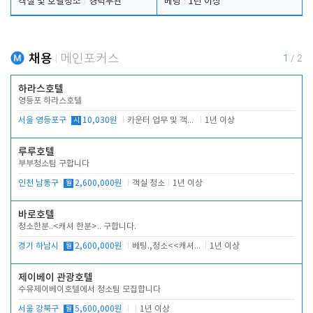
객실 및 호텔청소
경력무관
베팅
1년 이상
채용
메인포커스
1
/
2
하라스호텔
영등포 하라스호텔
서울 영등포구
시
10,030원
카운터 업무 및 객실관리(청소상태 확인, 객실판매)
1년 이상
루루호텔
부부청소팀 구합니다
인천 남동구
월
2,600,000원
객실 청소
1년 이상
바로호텔
청소한분..<캐셔 한분>.. 구합니다.
경기 하남시
월
2,600,000원
베팅.,청소<<캐셔 모셔봅니다.
1년 이상
제이베이 관광호텔
수유제이베이호텔에서 청소팀 모집합니다
서울 강북구
월
5,600,000원
1년 이상