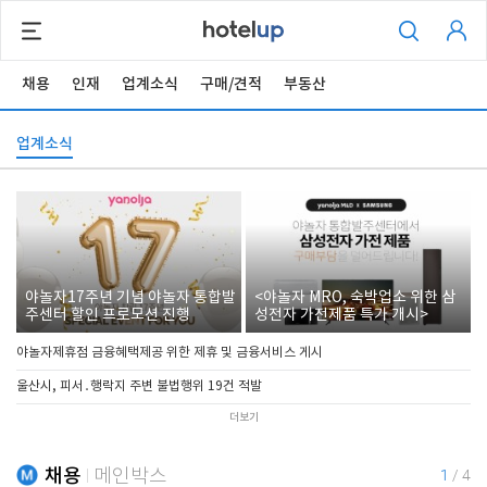
채용
인재
업계소식
구매/견적
부동산
업계소식
야놀자17주년 기념 야놀자 통합발
<야놀자 MRO, 숙박업소 위한 삼
주센터 할인 프로모션 진행
성전자 가전제품 특가 개시>
야놀자제휴점 금융혜택제공 위한 제휴 및 금융서비스 게시
울산시, 피서․행락지 주변 불법행위 19건 적발
더보기
채용
메인박스
1
/
4