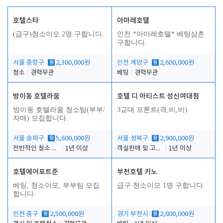
호텔스타
아마레호텔
(급구)청소이모 2명 구합니다.
인천 *아마레호텔* 베팅삼촌
구합니다.
서울 중랑구
월
2,300,000원
인천 계양구
월
2,600,000원
청소
경력무관
베팅
경력무관
방이동 호텔라움
호텔 디 아티스트 성신여대점
방이동 호텔라움 청소팀(부부/
3교대 프론트(격,비,비)
자매) 모집합니다.
서울 송파구
월
5,600,000원
서울 성북구
월
2,900,000원
전반적인 청소 업무(객실청소.객실정리)
1년 이상
객실판매 및 고객응대
1년 이상
호텔에어포트준
부천호텔 키노
베팅, 청소이모, 부부팀 모집
급구 청소이모 1명 구합니다.
합니다.
인천 중구
월
2,500,000원
경기 부천시
월
2,800,000원