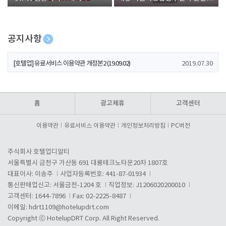
폰 증정
공지사항
[호텔업] 개인정보 처리방침 개정본1 (19.09.02)
2019.07.30
[호텔업] 유료서비스 이용약관 개정본2 (19.09.02)
2019.07.30
[호텔업] 개인정보 처리방침 개정본2 (19.09.02)
2019.07.30
홈
광고제휴
고객센터
이용약관
유료서비스 이용약관
개인정보처리방침
PC버전
주식회사 호텔업디알티
서울특별시 금천구 가산동 691 대륭테크노타운20차 1807호
대표이사: 이송주
사업자등록번호: 441-87-01934
통신판매업신고: 서울금천-1204 호
직업정보: J1206020200010
고객센터: 1644-7896
Fax: 02-2225-8487
이메일:
hdrt1109@hotelupdrt.com
Copyright ⓒ HotelupDRT Corp. All Right Reserved.