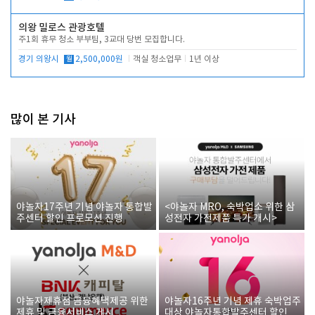
의왕 밀로스 관광호텔
주1회 휴무 청소 부부팀, 3교대 당번 모집합니다.
경기 의왕시
월
2,500,000원
객실 청소업무
1년 이상
많이 본 기사
야놀자17주년 기념 야놀자 통합발
<야놀자 MRO, 숙박업소 위한 삼
주센터 할인 프로모션 진행
성전자 가전제품 특가 개시>
야놀자제휴점 금융혜택제공 위한
야놀자16주년 기념 제휴 숙박업주
제휴 및 금융서비스 게시
대상 야놀자통합발주센터 할인쿠