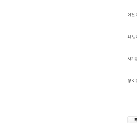
이건 
왜 법
사기꾼
형 이만