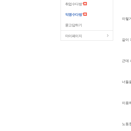
취업수다방
익명수다방
이렇게
묻고답하기
마이페이지
같이 
근데 
너들을
이용하
노동청