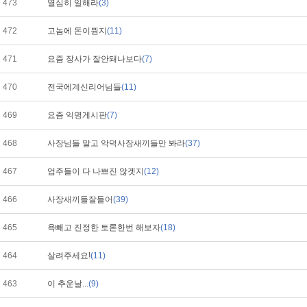
473
열심히 일해라
(3)
472
고놈에 돈이뭔지
(11)
471
요즘 장사가 잘안돼나보다
(7)
470
전국에계신리어님들
(11)
469
요즘 익명게시판
(7)
468
사장님들 말고 악덕사장새끼들만 봐라
(37)
467
업주들이 다 나쁘진 않겟지
(12)
466
사장새끼들잘들어
(39)
465
욕빼고 진정한 토론한번 해보자
(18)
464
살려주세요!
(11)
463
이 추운날...
(9)