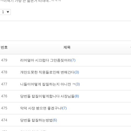
번호
제목
479
리어덜아 시끄럽다 그만좀짖어라
(7)
478
개만도못한 직원들로인해 변해간다
(3)
477
니들이어떻게 칼질하는지 아니깐 ㅋ
(3)
476
당번들 칼질이렇게합니다 사장님들
(8)
475
악덕 사장 봤으면 좋겠구나!
(7)
474
당번들 칼질하는방법
(6)