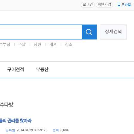
로그인
회원가입
모바일
로고
상세검색
부부팀
주말
당번
캐셔
청소
구매견적
부동산
수다방
들의 권리를 찾아라
등록일
2014.01.29 03:59:58
조회
6,684