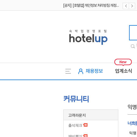
[공지] [호텔업] 개인정보 처리방침 개정본1 (19.09.02)
[공지] [호텔업] 유료서비스 이용약관 개정본2 (19.09.02)
호텔업
채용정보
업계소식
커뮤니티
익명
고객라운지
너희
출석체크
익명
제비뽑기