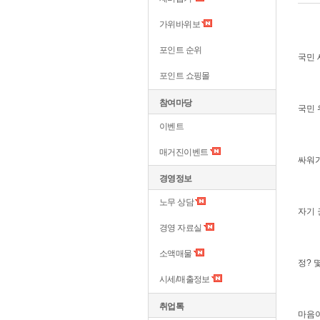
가위바위보
포인트 순위
국민
포인트 쇼핑몰
참여마당
국민 
이벤트
매거진이벤트
싸워
경영정보
노무 상담
자기 
경영 자료실
소액매물
정? 
시세/매출정보
취업톡
마음