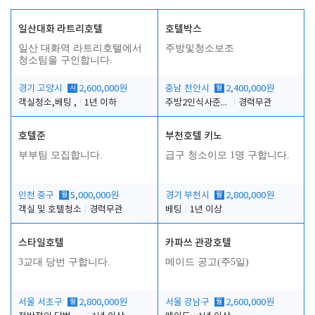
일산대화 라트리호텔
호텔박스
일산 대화역 라트리호텔에서
주방및청소보조
청소팀을 구인합니다.
경기 고양시
시
2,600,000원
충남 천안시
월
2,400,000원
객실청소,베팅 ,
1년 이하
주방2인식사준비및청소린렌보조
경력무관
호텔준
부천호텔 키노
부부팀 모집합니다.
급구 청소이모 1명 구합니다.
인천 중구
월
5,000,000원
경기 부천시
월
2,800,000원
객실 및 호텔청소
경력무관
베팅
1년 이상
스타일호텔
카파쓰 관광호텔
3교대 당번 구합니다.
메이드 공고(주5일)
서울 서초구
월
2,800,000원
서울 강남구
월
2,600,000원