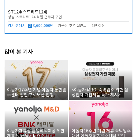
ST124(스트리트124)
성남 스트리트124 격일 근무자 구인
경기 성남시
월
3,600,000원
카운터 및 객실관리 전반
1년 이상
많이 본 기사
야놀자17주년 기념 야놀자 통합발
<야놀자 MRO, 숙박업소 위한 삼
주센터 할인 프로모션 진행
성전자 가전제품 특가 개시>
야놀자제휴점 금융혜택제공 위한
야놀자16주년 기념 제휴 숙박업주
제휴 및 금융서비스 게시
대상 야놀자통합발주센터 할인쿠