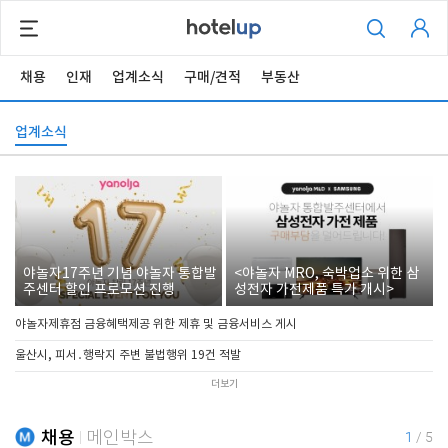
채용
인재
업계소식
구매/견적
부동산
업계소식
야놀자17주년 기념 야놀자 통합발
<야놀자 MRO, 숙박업소 위한 삼
주센터 할인 프로모션 진행
성전자 가전제품 특가 개시>
야놀자제휴점 금융혜택제공 위한 제휴 및 금융서비스 게시
울산시, 피서․행락지 주변 불법행위 19건 적발
더보기
채용
메인박스
1
/
5