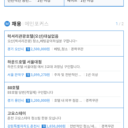
전반적인 당번업무
1년 이상
메이드
1년 이상
채용
메인포커스
1
/
2
럭셔리관광호텔(오산)대실없음
오산(럭셔리관광) 청소,베팅같이하실분 구합니다~
경기 오산시
월
2,500,000원
베팅,청소
경력무관
하운드호텔 서울대점
하운드호텔 서울대점 에서 3교대 과장님 구인합니다.
서울 관악구
월
3,099,270원
주차 및 전반적인 당번업무
1년 이상
88호텔
88호텔 당번(격일제) 구인합니다
경기 용인시
월
3,200,000원
호텔 내 외부 점검 및 프런트 운영
경력무관
고요스테이
춘천 고요스테이 청소팀 한분 모십니다
강원특별자치도 춘천시
월
1,650,000원
전반적인 청소/세탁업무
경력무관