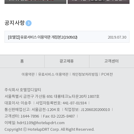
폰 증정
공지사항
[호텔업] 개인정보 처리방침 개정본1 (19.09.02)
2019.07.30
[호텔업] 유료서비스 이용약관 개정본2 (19.09.02)
2019.07.30
[호텔업] 개인정보 처리방침 개정본2 (19.09.02)
2019.07.30
홈
광고제휴
고객센터
이용약관
유료서비스 이용약관
개인정보처리방침
PC버전
주식회사 호텔업디알티
서울특별시 금천구 가산동 691 대륭테크노타운20차 1807호
대표이사: 이송주
사업자등록번호: 441-87-01934
통신판매업신고: 서울금천-1204 호
직업정보: J1206020200010
고객센터: 1644-7896
Fax: 02-2225-8487
이메일:
hdrt1109@hotelupdrt.com
Copyright ⓒ HotelupDRT Corp. All Right Reserved.