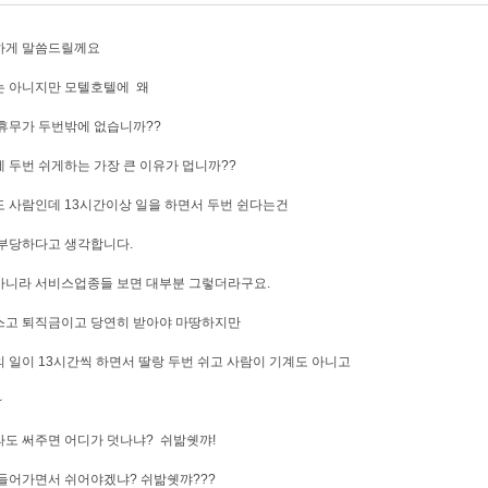
하게 말씀드릴께요
는 아니지만 모텔호텔에 왜
휴무가 두번밖에 없습니까??
 두번 쉬게하는 가장 큰 이유가 멉니까??
 사람인데 13시간이상 일을 하면서 두번 쉰다는건
부당하다고 생각합니다.
니라 서비스업종들 보면 대부분 그렇더라구요.
스고 퇴직금이고 당연히 받아야 마땅하지만
 일이 13시간씩 하면서 딸랑 두번 쉬고 사람이 기계도 아니고
~
도 써주면 어디가 덧나냐? 쉬밞쉣꺄!
들어가면서 쉬어야겠냐? 쉬밞쉣꺄???