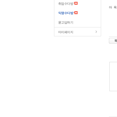
취업수다방
아 욕
익명수다방
묻고답하기
마이페이지