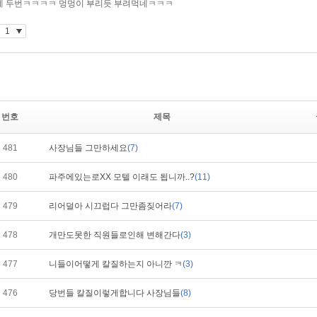
번호
제목
481
사장님들 그만하세요
(7)
480
파주에있는로XX 모텔 이래도 됩니까..?
(11)
479
리어덜아 시끄럽다 그만좀짖어라
(7)
478
개만도못한 직원들로인해 변해간다
(3)
477
니들이어떻게 칼질하는지 아니깐 ㅋ
(3)
476
당번들 칼질이렇게합니다 사장님들
(8)