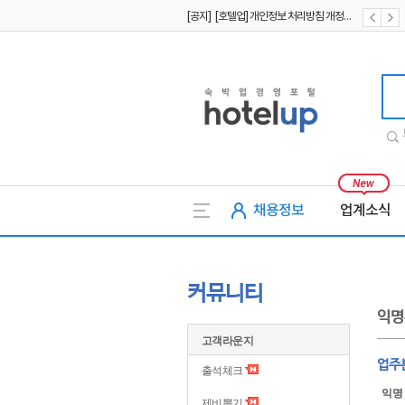
[공지] [호텔업] 개인정보 처리방침 개정본1 (19.09.02)
[공지] [호텔업] 유료서비스 이용약관 개정본2 (19.09.02)
호텔업
채용정보
업계소식
커뮤니티
익명
고객라운지
업주
출석체크
익명
제비뽑기