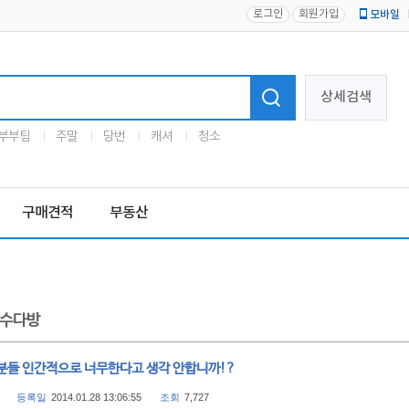
로그인
회원가입
모바일
로고
상세검색
부부팀
주말
당번
캐셔
청소
구매견적
부동산
수다방
분들 인간적으로 너무한다고 생각 안합니까!?
등록일
2014.01.28 13:06:55
조회
7,727