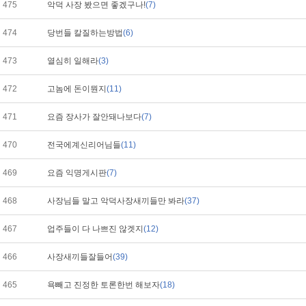
475
악덕 사장 봤으면 좋겠구나!
(7)
474
당번들 칼질하는방법
(6)
473
열심히 일해라
(3)
472
고놈에 돈이뭔지
(11)
471
요즘 장사가 잘안돼나보다
(7)
470
전국에계신리어님들
(11)
469
요즘 익명게시판
(7)
468
사장님들 말고 악덕사장새끼들만 봐라
(37)
467
업주들이 다 나쁘진 않겟지
(12)
466
사장새끼들잘들어
(39)
465
욕빼고 진정한 토론한번 해보자
(18)