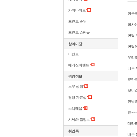
가위바위보
정중
포인트 순위
회사
포인트 쇼핑몰
한달 
참여마당
한달에
이벤트
우리도
매거진이벤트
너무 
경영정보
뿐만아
노무 상담
보너
경영 자료실
먼넘의
소액매물
휴~~
시세/매출정보
대타라
취업톡
내돈 