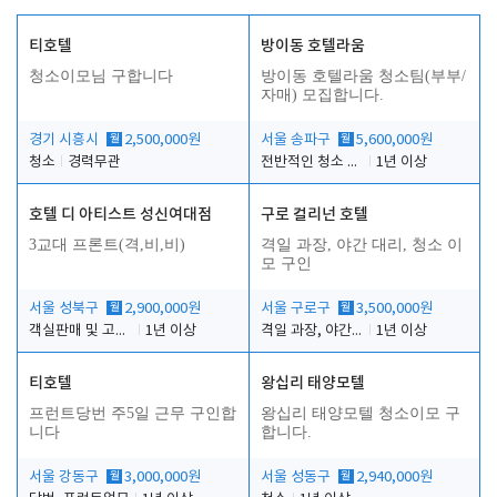
티호텔
방이동 호텔라움
청소이모님 구합니다
방이동 호텔라움 청소팀(부부/
자매) 모집합니다.
경기 시흥시
월
2,500,000원
서울 송파구
월
5,600,000원
청소
경력무관
전반적인 청소 업무(객실청소.객실정리)
1년 이상
호텔 디 아티스트 성신여대점
구로 컬리넌 호텔
3교대 프론트(격,비,비)
격일 과장, 야간 대리, 청소 이
모 구인
서울 성북구
월
2,900,000원
서울 구로구
월
3,500,000원
객실판매 및 고객응대
1년 이상
격일 과장, 야간 대리, 청소 이모
1년 이상
티호텔
왕십리 태양모텔
프런트당번 주5일 근무 구인합
왕십리 태양모텔 청소이모 구
니다
합니다.
서울 강동구
월
3,000,000원
서울 성동구
월
2,940,000원