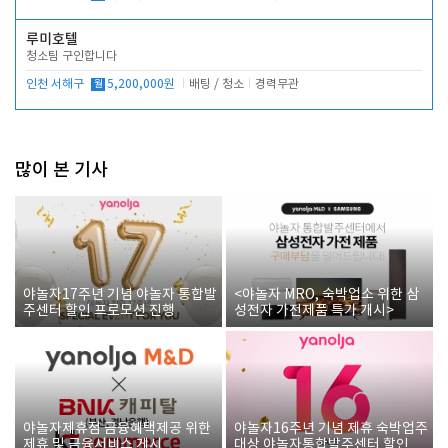
루미호텔
청소팀 구인합니다
인천 서해구
월
5,200,000원
배팅 / 청소
경력무관
많이 본 기사
야놀자17주년 기념 야놀자 통합발
<야놀자 MRO, 숙박업소 위한 삼
주센터 할인 프로모션 진행
성전자 가전제품 특가 개시>
야놀자제휴점 금융혜택제공 위한
야놀자16주년 기념 제휴 숙박업주
제휴 및 금융서비스 게시
대상 야놀자통합발주센터 할인쿠