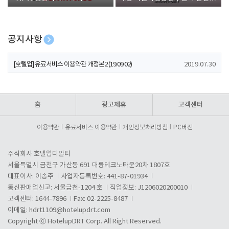
폰 증정
공지사항
[호텔업] 개인정보 처리방침 개정본1 (19.09.02)
2019.07.30
[호텔업] 유료서비스 이용약관 개정본2 (19.09.02)
2019.07.30
[호텔업] 개인정보 처리방침 개정본2 (19.09.02)
2019.07.30
홈
광고제휴
고객센터
이용약관
유료서비스 이용약관
개인정보처리방침
PC버전
주식회사 호텔업디알티
서울특별시 금천구 가산동 691 대륭테크노타운20차 1807호
대표이사: 이송주
사업자등록번호: 441-87-01934
통신판매업신고: 서울금천-1204 호
직업정보: J1206020200010
고객센터: 1644-7896
Fax: 02-2225-8487
이메일:
hdrt1109@hotelupdrt.com
Copyright ⓒ HotelupDRT Corp. All Right Reserved.