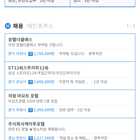
당번, 프런트업무
1년 이상
청소
1년 이상
채용
메인포커스
1
/
3
호텔더클래스
이천 호텔더클래스 부부팀 구합니다.
경기 이천시
월
2,700,000원
부부팀 모십니다.
경력무관
ST124(스트리트124)
성남 스트리트124 격일근무자/주간근무자구인
경기 성남시
월
3,600,000원
카운터 및 객실관리 전반
1년 이상
의왕 마요트 호텔
마요트호텔 3교대 당번 1명 모집.
경기 의왕시
월
3,300,000원
당번 업무
1년 이상
주식회사케이투호텔
천안 K2 호텔 ★청소직원 채용합니다.
충남 천안시
월
2,527,560원
객실 청소 및 배팅, 주변 시설 청소
경력무관