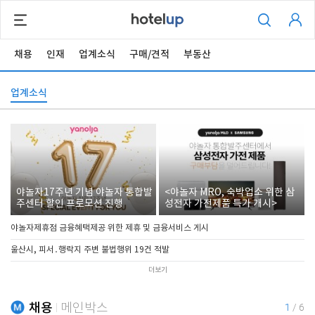
채용
인재
업계소식
구매/견적
부동산
업계소식
야놀자17주년 기념 야놀자 통합발
<야놀자 MRO, 숙박업소 위한 삼
주센터 할인 프로모션 진행
성전자 가전제품 특가 개시>
야놀자제휴점 금융혜택제공 위한 제휴 및 금융서비스 게시
울산시, 피서․행락지 주변 불법행위 19건 적발
더보기
채용
메인박스
1
/
6