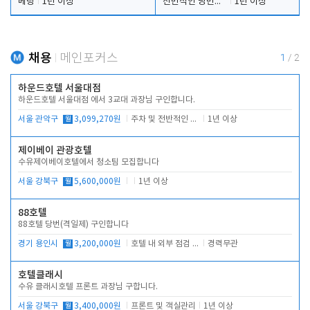
베팅
1년 이상
전반적인 당번업무
1년 이상
채용
메인포커스
1
/
2
하운드호텔 서울대점
하운드호텔 서울대점 에서 3교대 과장님 구인합니다.
서울 관악구
월
3,099,270원
주차 및 전반적인 당번업무
1년 이상
제이베이 관광호텔
수유제이베이호텔에서 청소팀 모집합니다
서울 강북구
월
5,600,000원
1년 이상
88호텔
88호텔 당번(격일제) 구인합니다
경기 용인시
월
3,200,000원
호텔 내 외부 점검 및 프런트 운영
경력무관
호텔클래시
수유 클래시호텔 프론트 과장님 구합니다.
서울 강북구
월
3,400,000원
프론트 및 객실관리
1년 이상