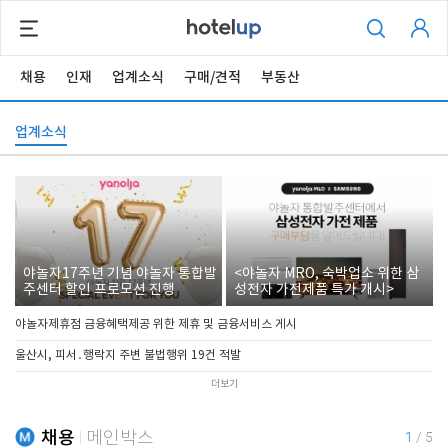
채용
인재
업계소식
구매/견적
부동산
업계소식
야놀자17주년 기념 야놀자 통합발
<야놀자 MRO, 숙박업소 위한 삼
주센터 할인 프로모션 진행
성전자 가전제품 특가 개시>
야놀자제휴점 금융혜택제공 위한 제휴 및 금융서비스 게시
울산시, 피서․행락지 주변 불법행위 19건 적발
더보기
채용
메인박스
1
/
5