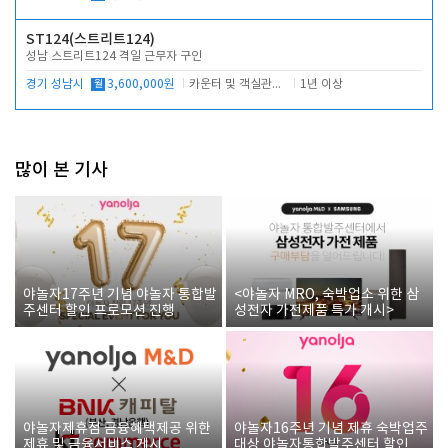
ST124(스트리트124)
성남 스트리트124 격일 근무자 구인
경기 성남시
월
3,600,000원
카운터 및 객실관리 전반
1년 이상
많이 본 기사
야놀자17주년 기념 야놀자 통합발
<야놀자 MRO, 숙박업소 위한 삼
주센터 할인 프로모션 진행
성전자 가전제품 특가 개시>
야놀자제휴점 금융혜택제공 위한
야놀자16주년 기념 제휴 숙박업주
제휴 및 금융서비스 게시
대상 야놀자통합발주센터 할인쿠