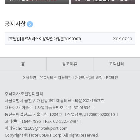
폰 증정
공지사항
[호텔업] 개인정보 처리방침 개정본1 (19.09.02)
2019.07.30
[호텔업] 유료서비스 이용약관 개정본2 (19.09.02)
2019.07.30
[호텔업] 개인정보 처리방침 개정본2 (19.09.02)
2019.07.30
홈
광고제휴
고객센터
이용약관
유료서비스 이용약관
개인정보처리방침
PC버전
주식회사 호텔업디알티
서울특별시 금천구 가산동 691 대륭테크노타운20차 1807호
대표이사: 이송주
사업자등록번호: 441-87-01934
통신판매업신고: 서울금천-1204 호
직업정보: J1206020200010
고객센터: 1644-7896
Fax: 02-2225-8487
이메일:
hdrt1109@hotelupdrt.com
Copyright ⓒ HotelupDRT Corp. All Right Reserved.