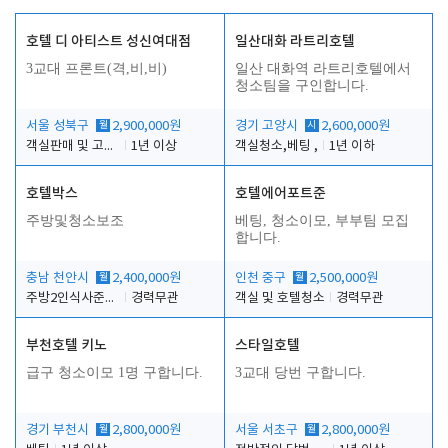
호텔 디 아티스트 성신여대점
일산대화 라트리호텔
3교대 프론트(격,비,비)
일산 대화역 라트리호텔에서
청소팀을 구인합니다.
서울 성북구
월
2,900,000원
경기 고양시
시
2,600,000원
객실판매 및 고객응대
1년 이상
객실청소,베팅 ,
1년 이하
호텔박스
호텔에어포트준
주방및청소보조
베팅, 청소이모, 부부팀 모집
합니다.
충남 천안시
월
2,400,000원
인천 중구
월
2,500,000원
주방2인식사준비및청소린렌보조
경력무관
객실 및 호텔청소
경력무관
부천호텔 키노
스타일호텔
급구 청소이모 1명 구합니다.
3교대 당번 구합니다.
경기 부천시
월
2,800,000원
서울 서초구
월
2,800,000원