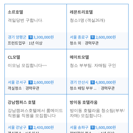
소르호텔
레몬트리호텔
격일당번 구합니다.
청소1명 (객실26개)
경기 양평군
월
3,300,000원
서울 종로구
월
2,600,000원
프런트업무
1년 이상
청소 외
경력무관
CL모텔
메이트모텔
이모님 모집합니다~~
청소 부부팀. 자매팀 구인
서울 강서구
월
2,600,000원
경기 안산시
월
4,800,000원
객실청소
경력무관
청소 배팅 부부 구합니다
경력무관
강남캠퍼스 호텔
방이동 호텔라움
강남캠퍼스호텔에서 룸메이드
방이동 호텔라움 청소팀(부부/
직원을 직원을 모집합니다
자매) 모집합니다.
서울 강남구
월
2,430,000원
서울 송파구
월
5,600,000원