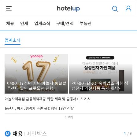
채용
인재
업계소식
구매/견적
부동산
업계소식
야놀자17주년 기념 야놀자 통합발
<야놀자 MRO, 숙박업소 위한 삼
주센터 할인 프로모션 진행
성전자 가전제품 특가 개시>
야놀자제휴점 금융혜택제공 위한 제휴 및 금융서비스 게시
울산시, 피서․행락지 주변 불법행위 19건 적발
더보기
채용
메인박스
1
/
6