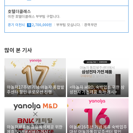
호텔더클래스
이천 호텔더클래스 부부팀 구합니다.
경기 이천시
월
2,700,000원
부부팀 모십니다.
경력무관
많이 본 기사
야놀자17주년 기념 야놀자 통합발
<야놀자 MRO, 숙박업소 위한 삼
주센터 할인 프로모션 진행
성전자 가전제품 특가 개시>
야놀자제휴점 금융혜택제공 위한
야놀자16주년 기념 제휴 숙박업주
제휴 및 금융서비스 게시
대상 야놀자통합발주센터 할인쿠