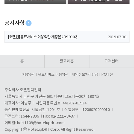
폰 증정
공지사항
[호텔업] 개인정보 처리방침 개정본1 (19.09.02)
2019.07.30
[호텔업] 유료서비스 이용약관 개정본2 (19.09.02)
2019.07.30
[호텔업] 개인정보 처리방침 개정본2 (19.09.02)
2019.07.30
홈
광고제휴
고객센터
이용약관
유료서비스 이용약관
개인정보처리방침
PC버전
주식회사 호텔업디알티
서울특별시 금천구 가산동 691 대륭테크노타운20차 1807호
대표이사: 이송주
사업자등록번호: 441-87-01934
통신판매업신고: 서울금천-1204 호
직업정보: J1206020200010
고객센터: 1644-7896
Fax: 02-2225-8487
이메일:
hdrt1109@hotelupdrt.com
Copyright ⓒ HotelupDRT Corp. All Right Reserved.