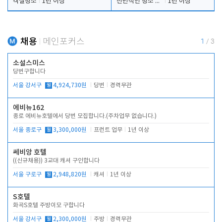
객실청소
1년 이상
전반적인 청소 업무(객실청소.객실정리)
1년 이상
채용
메인포커스
1
/
3
소설스미스
당번구합니다
서울 강서구
월
4,924,730원
당번
경력무관
에비뉴162
종로 에비뉴호텔에서 당번 모집합니다.(주차업무 없습니다.)
서울 종로구
월
3,300,000원
프런트 업무
1년 이상
쎄비앙 호텔
((신규채용)) 3교대 캐셔 구인합니다
서울 구로구
월
2,948,820원
캐셔
1년 이상
S호텔
화곡S호텔 주방이모 구합니다
서울 강서구
월
2,300,000원
주방
경력무관