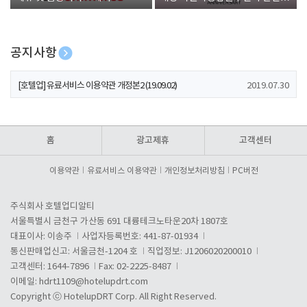
폰 증정
공지사항
[호텔업] 개인정보 처리방침 개정본1 (19.09.02)
2019.07.30
[호텔업] 유료서비스 이용약관 개정본2 (19.09.02)
2019.07.30
[호텔업] 개인정보 처리방침 개정본2 (19.09.02)
2019.07.30
홈
광고제휴
고객센터
이용약관
유료서비스 이용약관
개인정보처리방침
PC버전
주식회사 호텔업디알티
서울특별시 금천구 가산동 691 대륭테크노타운20차 1807호
대표이사: 이송주
사업자등록번호: 441-87-01934
통신판매업신고: 서울금천-1204 호
직업정보: J1206020200010
고객센터: 1644-7896
Fax: 02-2225-8487
이메일:
hdrt1109@hotelupdrt.com
Copyright ⓒ HotelupDRT Corp. All Right Reserved.