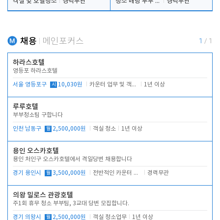
객실 및 호텔청소
경력무관
청소 배팅 부부 구합니다
경력무관
채용
메인포커스
1
/
1
하라스호텔
영등포 하라스호텔
서울 영등포구
시
10,030원
카운터 업무 및 객실관리(청소상태 확인, 객실판매)
1년 이상
루루호텔
부부청소팀 구합니다
인천 남동구
월
2,500,000원
객실 청소
1년 이상
용인 오스카호텔
용인 처인구 오스카호텔에서 격일당번 채용합니다
경기 용인시
월
3,500,000원
전반적인 카운터 업무
경력무관
의왕 밀로스 관광호텔
주1회 휴무 청소 부부팀, 3교대 당번 모집합니다.
경기 의왕시
월
2,500,000원
객실 청소업무
1년 이상