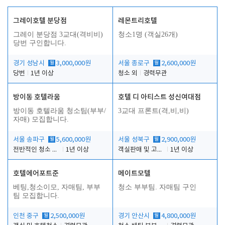
그레이호텔 분당점
레몬트리호텔
그레이 분당점 3교대(격비비)
청소1명 (객실26개)
당번 구인합니다.
경기 성남시
월
3,000,000원
서울 종로구
월
2,600,000원
당번
1년 이상
청소 외
경력무관
방이동 호텔라움
호텔 디 아티스트 성신여대점
방이동 호텔라움 청소팀(부부/
3교대 프론트(격,비,비)
자매) 모집합니다.
서울 송파구
월
5,600,000원
서울 성북구
월
2,900,000원
전반적인 청소 업무(객실청소.객실정리)
1년 이상
객실판매 및 고객응대
1년 이상
호텔에어포트준
메이트모텔
베팅,청소이모, 자매팀, 부부
청소 부부팀. 자매팀 구인
팀 모집합니다.
인천 중구
월
2,500,000원
경기 안산시
월
4,800,000원