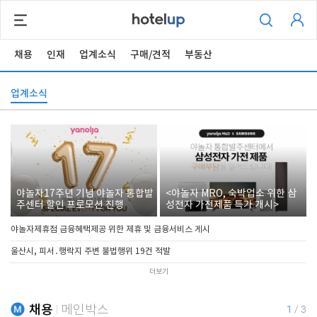
채용
인재
업계소식
구매/견적
부동산
업계소식
야놀자17주년 기념 야놀자 통합발
<야놀자 MRO, 숙박업소 위한 삼
주센터 할인 프로모션 진행
성전자 가전제품 특가 개시>
야놀자제휴점 금융혜택제공 위한 제휴 및 금융서비스 게시
울산시, 피서․행락지 주변 불법행위 19건 적발
더보기
채용
메인박스
1
/
3