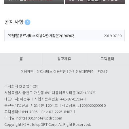
폰 증정
공지사항
[호텔업] 개인정보 처리방침 개정본1 (19.09.02)
2019.07.30
[호텔업] 유료서비스 이용약관 개정본2 (19.09.02)
2019.07.30
[호텔업] 개인정보 처리방침 개정본2 (19.09.02)
2019.07.30
홈
광고제휴
고객센터
이용약관
유료서비스 이용약관
개인정보처리방침
PC버전
주식회사 호텔업디알티
서울특별시 금천구 가산동 691 대륭테크노타운20차 1807호
대표이사: 이송주
사업자등록번호: 441-87-01934
통신판매업신고: 서울금천-1204 호
직업정보: J1206020200010
고객센터: 1644-7896
Fax: 02-2225-8487
이메일:
hdrt1109@hotelupdrt.com
Copyright ⓒ HotelupDRT Corp. All Right Reserved.