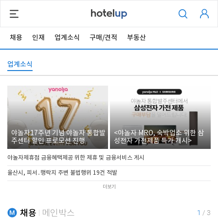
채용
인재
업계소식
구매/견적
부동산
업계소식
야놀자17주년 기념 야놀자 통합발
<야놀자 MRO, 숙박업소 위한 삼
주센터 할인 프로모션 진행
성전자 가전제품 특가 개시>
야놀자제휴점 금융혜택제공 위한 제휴 및 금융서비스 게시
울산시, 피서․행락지 주변 불법행위 19건 적발
더보기
채용
메인박스
1
/
3