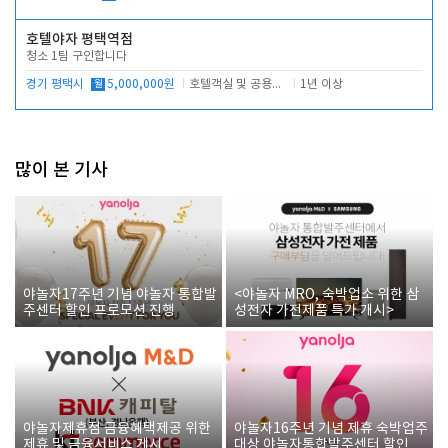
호텔야자 평택역점
청소 1팀 구인합니다
경기 평택시
월
5,000,000원
호텔객실 및 공용시설 청소 관리
1년 이상
많이 본 기사
야놀자17주년 기념 야놀자 통합발
<야놀자 MRO, 숙박업소 위한 삼
주센터 할인 프로모션 진행
성전자 가전제품 특가 개시>
야놀자제휴점 금융혜택제공 위한
야놀자16주년 기념 제휴 숙박업주
제휴 및 금융서비스 게시
대상 야놀자통합발주센터 할인쿠