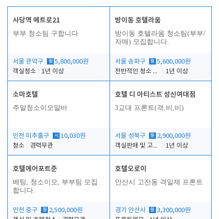
사당역 메트로21
방이동 호텔라움
부부 청소팀 구합니다
방이동 호텔라움 청소팀(부부/
자매) 모집합니다.
서울 관악구
월
5,800,000원
서울 송파구
월
5,600,000원
객실청소
1년 이상
전반적인 청소 업무(객실청소.객실정리)
1년 이상
소마호텔
호텔 디 아티스트 성신여대점
주말청소이모알바
3교대 프론트(격,비,비)
인천 미추홀구
시
10,030원
서울 성북구
월
2,900,000원
청소
경력무관
객실판매 및 고객응대
1년 이상
호텔에어포트준
호텔오로이
베팅, 청소이모, 부부팀 모집
안산시 고잔동 격일제 프론트
합니다.
인천 중구
월
2,500,000원
경기 안산시
월
3,300,000원