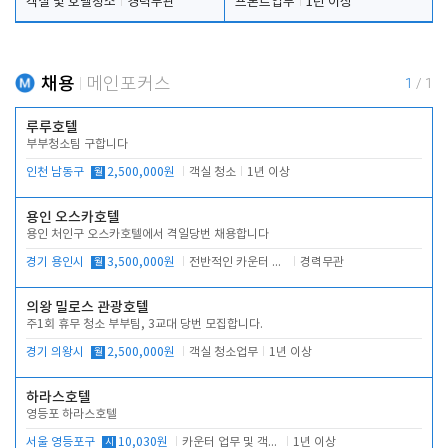
객실 및 호텔청소
경력무관
프론트업무
1년 이상
채용
메인포커스
1
/
1
루루호텔
부부청소팀 구합니다
인천 남동구
월
2,500,000원
객실 청소
1년 이상
용인 오스카호텔
용인 처인구 오스카호텔에서 격일당번 채용합니다
경기 용인시
월
3,500,000원
전반적인 카운터 업무
경력무관
의왕 밀로스 관광호텔
주1회 휴무 청소 부부팀, 3교대 당번 모집합니다.
경기 의왕시
월
2,500,000원
객실 청소업무
1년 이상
하라스호텔
영등포 하라스호텔
서울 영등포구
시
10,030원
카운터 업무 및 객실관리(청소상태 확인, 객실판매)
1년 이상