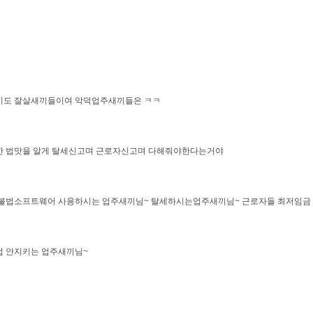
이도 잘살새끼들이여 악덕업주새끼들은 ㅋㅋ
깐 법맛을 알게 탈세신고며 근로자신고며 다해줘야한다는거야
 불법소프트웨어 사용하시는 업주새끼님~ 탈세하시는업주새끼님~ 근로자들 최저임금 
법 안지키는 업주새끼님~