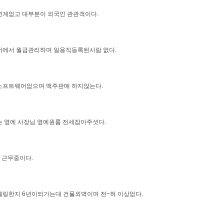
연계없고 대부분이 외국인 관관객이다.
서에서 월급관리하며 일용직등록된사람 없다.
소프트웨어없으며 맥주판매 하지않는다.
 옆에 사장님 옆에원룸 전세잡아주셧다.
 근무중이다.
링한지 6년이되가는대 건물외벽이며 전~혀 이상없다.