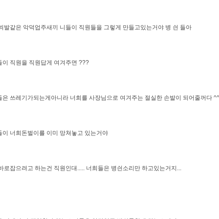
씌발같은 악덕업주새끼 니들이 직원들을 그렇게 만들고있는거야 병 싄 들아
이 직원을 직원답게 여겨주면 ???
은 쓰레기가되는게아니라 너희를 사장님으로 여겨주는 절실한 손발이 되어줄꺼다 ^
들이 너희돈벌이를 이미 망쳐놓고 있는거야
바로잡으려고 하는건 직원인대..... 너희들은 병싄소리만 하고있는거지...