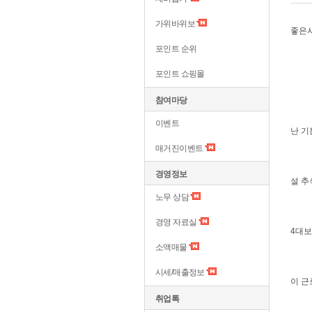
가위바위보
좋은
포인트 순위
포인트 쇼핑몰
참여마당
이벤트
난 기
매거진이벤트
경영정보
설 추
노무 상담
경영 자료실
4대보
소액매물
시세/매출정보
이 근
취업톡