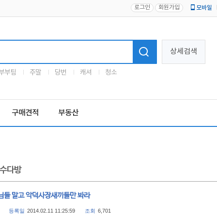
로그인
회원가입
모바일
로고
상세검색
부부팀
주말
당번
캐셔
청소
구매견적
부동산
수다방
님들 말고 악덕사장새끼들만 봐라
등록일
2014.02.11 11:25:59
조회
6,701