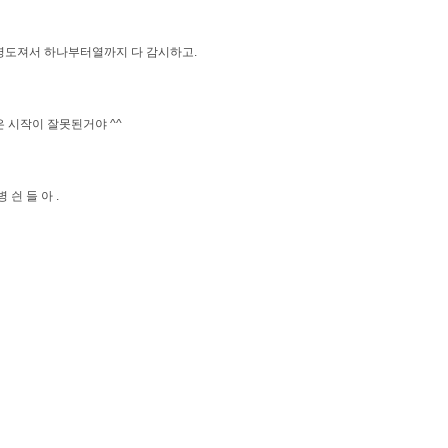
병도져서 하나부터열까지 다 감시하고.
 시작이 잘못된거야 ^^
 싄 들 아 .