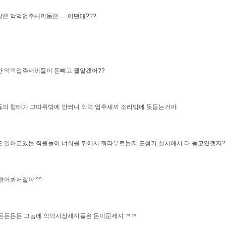
은 악덕업주새끼들은..... 어떤대???
한 악덕업주새끼들이 돈빼고 뭘알겠어??
의 행태가 그따위밖에 안되니 악덕 업주새끼 소리밖에 못듣는거야
 일하고있는 직원들이 너희를 뒤에서 뭐라부르는지 도청기 설치해서 다 듣고있겟지?
겪어봐서알아 ^^
돈돈돈돈돈 그놈에 악덕사장새끼들은 돈이문제지 ㅋㅋ