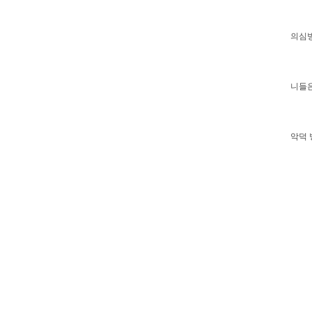
의심
니들은
악덕 병