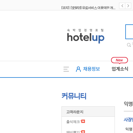
[공지] [호텔업] 유료서비스 이용약관 개정본2 (19.09.02)
[공지] [호텔업] 개인정보 처리방침 개정본2 (19.09.02)
호텔업
채용정보
업계소식
커뮤니티
익명
고객라운지
사장
출석체크
익명
제비뽑기