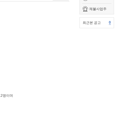
체불사업주
0
최근본 공고
트2명이며