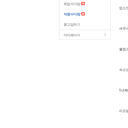
취업수다방
업소
익명수다방
묻고답하기
세무
마이페이지
불법
숙소는
5년째
리모델