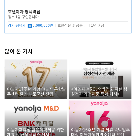
호텔야자 평택역점
청소 1팀 구인합니다
경기 평택시
월
5,000,000원
호텔객실 및 공용시설 청소 관리
1년 이상
많이 본 기사
야놀자17주년 기념 야놀자 통합발
<야놀자 MRO, 숙박업소 위한 삼
주센터 할인 프로모션 진행
성전자 가전제품 특가 개시>
야놀자제휴점 금융혜택제공 위한
야놀자16주년 기념 제휴 숙박업주
제휴 및 금융서비스 게시
대상 야놀자통합발주센터 할인쿠