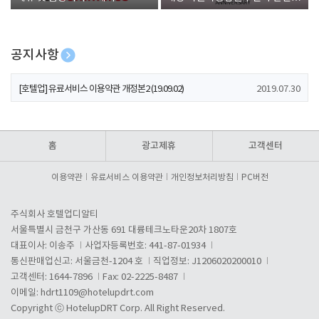
폰 증정
공지사항
[호텔업] 개인정보 처리방침 개정본1 (19.09.02)
2019.07.30
[호텔업] 유료서비스 이용약관 개정본2 (19.09.02)
2019.07.30
[호텔업] 개인정보 처리방침 개정본2 (19.09.02)
2019.07.30
홈
광고제휴
고객센터
이용약관
유료서비스 이용약관
개인정보처리방침
PC버전
주식회사 호텔업디알티
서울특별시 금천구 가산동 691 대륭테크노타운20차 1807호
대표이사: 이송주
사업자등록번호: 441-87-01934
통신판매업신고: 서울금천-1204 호
직업정보: J1206020200010
고객센터: 1644-7896
Fax: 02-2225-8487
이메일:
hdrt1109@hotelupdrt.com
Copyright ⓒ HotelupDRT Corp. All Right Reserved.