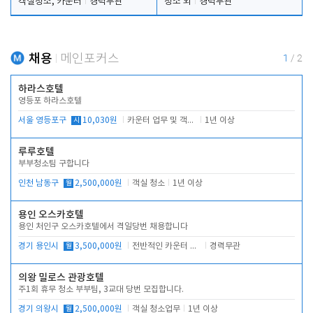
객실청소, 카운터
경력무관
청소 외
경력무관
채용
메인포커스
1
/
2
하라스호텔
영등포 하라스호텔
서울 영등포구
시
10,030원
카운터 업무 및 객실관리(청소상태 확인, 객실판매)
1년 이상
루루호텔
부부청소팀 구합니다
인천 남동구
월
2,500,000원
객실 청소
1년 이상
용인 오스카호텔
용인 처인구 오스카호텔에서 격일당번 채용합니다
경기 용인시
월
3,500,000원
전반적인 카운터 업무
경력무관
의왕 밀로스 관광호텔
주1회 휴무 청소 부부팀, 3교대 당번 모집합니다.
경기 의왕시
월
2,500,000원
객실 청소업무
1년 이상