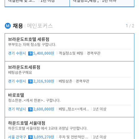
객실판매 및 고객응대
1년 이상
객실청소,베팅 ,
1년 이하
채용
메인포커스
1
/
2
브라운도트호텔 세류점
부부또는 자매 청소팀 구합니다.
경기 수원시
월
5,400,000원
객실청소및 베팅
경력무관
브라운도트세류점
베팅삼촌구해요
경기 수원시
월
2,316,930원
베팅삼촌
경력무관
바로호텔
청소한분..<캐셔 한분>.. 구합니다.
경기 하남시
월
2,600,000원
베팅.,청소<<캐셔 모셔봅니다.
1년 이상
하운드호텔 서울대점
하운드호텔 서울대점 에서 3교대 과장님 구인합니다.
서울 관악구
월
3,099,270원
주차 및 전반적인 당번업무
1년 이상