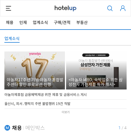
채용
인재
업계소식
구매/견적
부동산
업계소식
야놀자17주년 기념 야놀자 통합발
<야놀자 MRO, 숙박업소 위한 삼
주센터 할인 프로모션 진행
성전자 가전제품 특가 개시>
야놀자제휴점 금융혜택제공 위한 제휴 및 금융서비스 게시
울산시, 피서․행락지 주변 불법행위 19건 적발
더보기
채용
메인박스
1
/
4