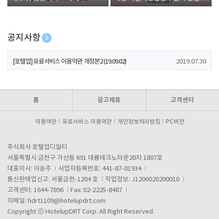
폰 증정
공지사항
[호텔업] 개인정보 처리방침 개정본1 (19.09.02)
2019.07.30
[호텔업] 유료서비스 이용약관 개정본2 (19.09.02)
2019.07.30
[호텔업] 개인정보 처리방침 개정본2 (19.09.02)
2019.07.30
홈
광고제휴
고객센터
이용약관
유료서비스 이용약관
개인정보처리방침
PC버전
주식회사 호텔업디알티
서울특별시 금천구 가산동 691 대륭테크노타운20차 1807호
대표이사: 이송주
사업자등록번호: 441-87-01934
통신판매업신고: 서울금천-1204 호
직업정보: J1206020200010
고객센터: 1644-7896
Fax: 02-2225-8487
이메일:
hdrt1109@hotelupdrt.com
Copyright ⓒ HotelupDRT Corp. All Right Reserved.