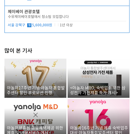
제이베이 관광호텔
수유제이베이호텔에서 청소팀 모집합니다
서울 강북구
월
5,600,000원
1년 이상
많이 본 기사
야놀자17주년 기념 야놀자 통합발
<야놀자 MRO, 숙박업소 위한 삼
주센터 할인 프로모션 진행
성전자 가전제품 특가 개시>
야놀자제휴점 금융혜택제공 위한
야놀자16주년 기념 제휴 숙박업주
제휴 및 금융서비스 게시
대상 야놀자통합발주센터 할인쿠