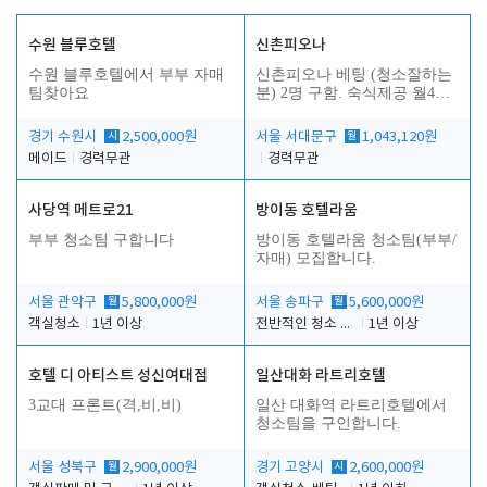
수원 블루호텔
신촌피오나
수원 블루호텔에서 부부 자매
신촌피오나 베팅 (청소잘하는
팀찾아요
분) 2명 구함. 숙식제공 월4회
휴무
경기 수원시
시
2,500,000원
서울 서대문구
월
1,043,120원
메이드
경력무관
경력무관
사당역 메트로21
방이동 호텔라움
부부 청소팀 구합니다
방이동 호텔라움 청소팀(부부/
자매) 모집합니다.
서울 관악구
월
5,800,000원
서울 송파구
월
5,600,000원
객실청소
1년 이상
전반적인 청소 업무(객실청소.객실정리)
1년 이상
호텔 디 아티스트 성신여대점
일산대화 라트리호텔
3교대 프론트(격,비,비)
일산 대화역 라트리호텔에서
청소팀을 구인합니다.
서울 성북구
월
2,900,000원
경기 고양시
시
2,600,000원