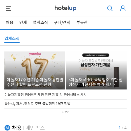
채용
인재
업계소식
구매/견적
부동산
업계소식
야놀자17주년 기념 야놀자 통합발
<야놀자 MRO, 숙박업소 위한 삼
주센터 할인 프로모션 진행
성전자 가전제품 특가 개시>
야놀자제휴점 금융혜택제공 위한 제휴 및 금융서비스 게시
울산시, 피서․행락지 주변 불법행위 19건 적발
더보기
채용
메인박스
1
/
4