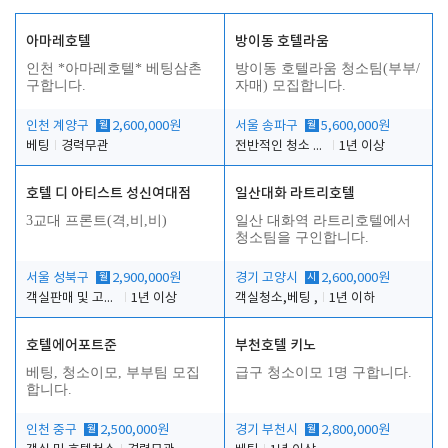
아마레호텔
방이동 호텔라움
인천 *아마레호텔* 베팅삼촌
방이동 호텔라움 청소팀(부부/
구합니다.
자매) 모집합니다.
인천 계양구
월
2,600,000원
서울 송파구
월
5,600,000원
베팅
경력무관
전반적인 청소 업무(객실청소.객실정리)
1년 이상
호텔 디 아티스트 성신여대점
일산대화 라트리호텔
3교대 프론트(격,비,비)
일산 대화역 라트리호텔에서
청소팀을 구인합니다.
서울 성북구
월
2,900,000원
경기 고양시
시
2,600,000원
객실판매 및 고객응대
1년 이상
객실청소,베팅 ,
1년 이하
호텔에어포트준
부천호텔 키노
베팅, 청소이모, 부부팀 모집
급구 청소이모 1명 구합니다.
합니다.
인천 중구
월
2,500,000원
경기 부천시
월
2,800,000원