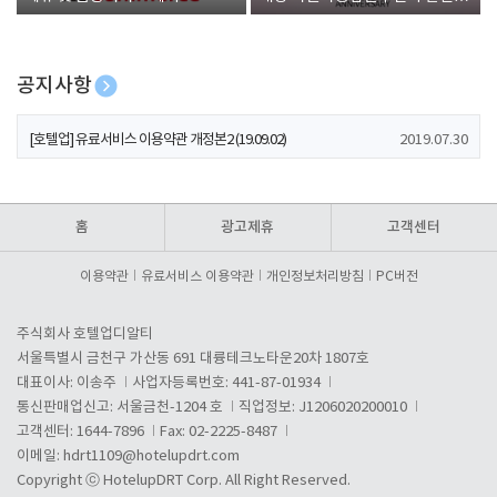
폰 증정
공지사항
[호텔업] 개인정보 처리방침 개정본1 (19.09.02)
2019.07.30
[호텔업] 유료서비스 이용약관 개정본2 (19.09.02)
2019.07.30
[호텔업] 개인정보 처리방침 개정본2 (19.09.02)
2019.07.30
홈
광고제휴
고객센터
이용약관
유료서비스 이용약관
개인정보처리방침
PC버전
주식회사 호텔업디알티
서울특별시 금천구 가산동 691 대륭테크노타운20차 1807호
대표이사: 이송주
사업자등록번호: 441-87-01934
통신판매업신고: 서울금천-1204 호
직업정보: J1206020200010
고객센터: 1644-7896
Fax: 02-2225-8487
이메일:
hdrt1109@hotelupdrt.com
Copyright ⓒ HotelupDRT Corp. All Right Reserved.