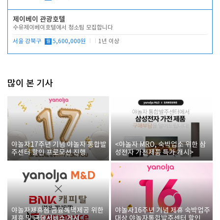
제이베이 관광호텔
수유제이베이호텔에서 청소팀 모집합니다
서울 강북구
월
5,600,000원
1년 이상
많이 본 기사
야놀자17주년 기념 야놀자 통합발
<야놀자 MRO, 숙박업소 위한 삼
주센터 할인 프로모션 진행
성전자 가전제품 특가 개시>
야놀자제휴점 금융혜택제공 위한
야놀자16주년 기념 제휴 숙박업주
제휴 및 금융서비스 게시
대상 야놀자통합발주센터 할인쿠