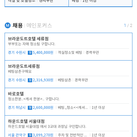
객실 및 호텔청소
경력무관
베팅
1년 이상
채용
메인포커스
1
/
2
브라운도트호텔 세류점
부부또는 자매 청소팀 구합니다.
경기 수원시
월
5,400,000원
객실청소및 베팅
경력무관
브라운도트세류점
베팅삼촌구해요
경기 수원시
월
2,316,930원
베팅삼촌
경력무관
바로호텔
청소한분..<캐셔 한분>.. 구합니다.
경기 하남시
월
2,600,000원
베팅.,청소<<캐셔 모셔봅니다.
1년 이상
하운드호텔 서울대점
하운드호텔 서울대점 에서 3교대 과장님 구인합니다.
서울 관악구
월
3,099,270원
주차 및 전반적인 당번업무
1년 이상