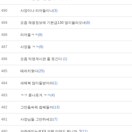
490
사장이나 리어들이나
(3)
489
요즘 채용정보에 기본급130 많이올라오네
(8)
488
리어들ㅋㅋ
(8)
487
사장들 ㅋㅋ
(9)
486
요즘 익명게시판 졸 웃긴다
(1)
485
때려치웟다
(25)
484
새해복 많이들받아라
(1)
483
ㅋㅋ 좆나웃겨 ㅋㅋ
(4)
482
그만들싸워 씝쌔들아
(13)
481
사장님들 그만하세요
(7)
480
파주에있는로XX 모텔 이래도 됩니까..?
(11)