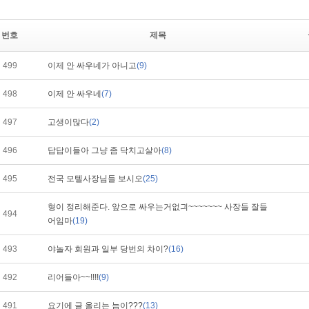
번호
제목
499
이제 안 싸우네가 아니고
(9)
498
이제 안 싸우네
(7)
497
고생이많다
(2)
496
답답이들아 그냥 좀 닥치고살아
(8)
495
전국 모텔사장님들 보시오
(25)
형이 정리해준다. 앞으로 싸우는거없긔~~~~~~~ 사장들 잘들
494
어임마
(19)
493
야놀자 회원과 일부 당번의 차이?
(16)
492
리어들아~~!!!!
(9)
491
요기에 글 올리는 늠이???
(13)