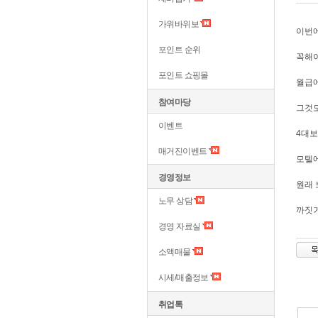
가위바위보
이번
포인트 순위
꼭해
포인트 쇼핑몰
월급에
참여마당
그것
이벤트
4대보
매거진이벤트
모텔
경영정보
원래 
노무 상담
까짓거
경영 자료실
소액매물
시세/매출정보
취업톡