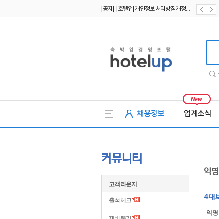
[공지] [호텔업] 개인정보 처리방침 개정본1 (19.09.02)
[공지] [호텔업] 유료서비스 이용약관 개정본2 (19.09.02)
호텔업
채용정보
업계소식
커뮤니티
익명
고객라운지
4대
출석체크
익명
제비뽑기