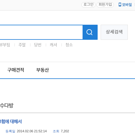
로그인
회원가입
모바일
로고
상세검색
부부팀
주말
당번
캐셔
청소
구매견적
부동산
수다방
보험에 대해서
등록일
2014.02.06 21:52:14
조회
7,202