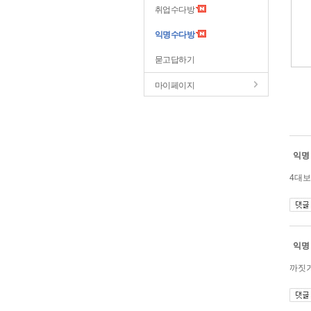
취업수다방
익명수다방
묻고답하기
마이페이지