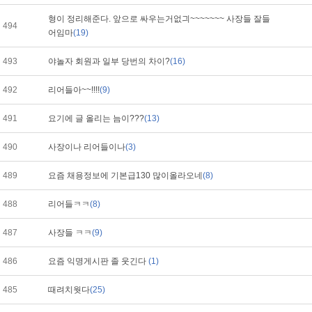
형이 정리해준다. 앞으로 싸우는거없긔~~~~~~~ 사장들 잘들
494
어임마
(19)
493
야놀자 회원과 일부 당번의 차이?
(16)
492
리어들아~~!!!!
(9)
491
요기에 글 올리는 늠이???
(13)
490
사장이나 리어들이나
(3)
489
요즘 채용정보에 기본급130 많이올라오네
(8)
488
리어들ㅋㅋ
(8)
487
사장들 ㅋㅋ
(9)
486
요즘 익명게시판 졸 웃긴다
(1)
485
때려치웟다
(25)