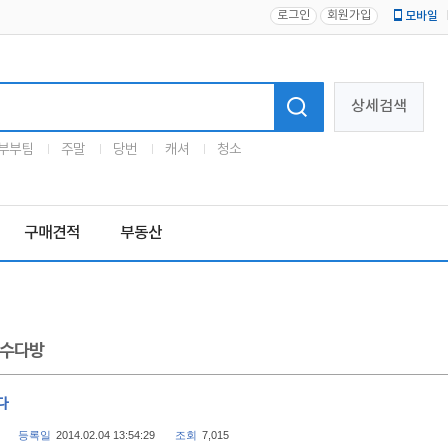
로그인
회원가입
모바일
로고
상세검색
부부팀
주말
당번
캐셔
청소
구매견적
부동산
수다방
다
등록일
2014.02.04 13:54:29
조회
7,015