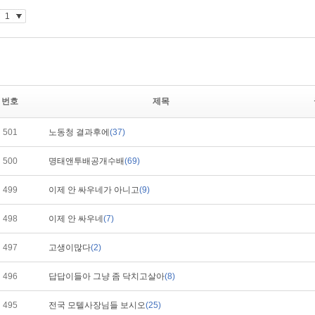
번호
제목
501
노동청 결과후에
(37)
500
명태앤투배공개수배
(69)
499
이제 안 싸우네가 아니고
(9)
498
이제 안 싸우네
(7)
497
고생이많다
(2)
496
답답이들아 그냥 좀 닥치고살아
(8)
495
전국 모텔사장님들 보시오
(25)