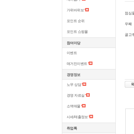
가위바위보
점심들
포인트 순위
우째 
포인트 쇼핑몰
골고루
참여마당
이벤트
매거진이벤트
경영정보
노무 상담
경영 자료실
소액매물
시세/매출정보
취업톡