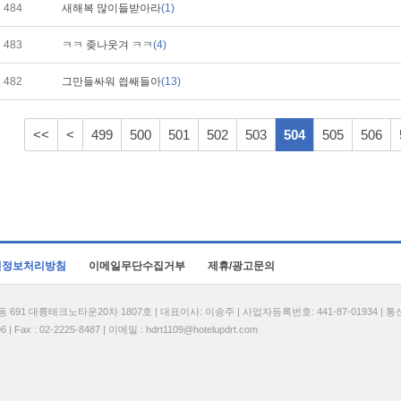
484
새해복 많이들받아라
(1)
483
ㅋㅋ 좆나웃겨 ㅋㅋ
(4)
482
그만들싸워 씝쌔들아
(13)
<<
<
499
500
501
502
503
504
505
506
인정보처리방침
이메일무단수집거부
제휴/광고문의
1 대륭테크노타운20차 1807호 | 대표이사: 이송주 | 사업자등록번호: 441-87-01934 | 
| Fax : 02-2225-8487 | 이메일 :
hdrt1109@hotelupdrt.com