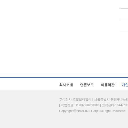
회사소개
언론보도
이용약관
개
주식회사 호텔업디알티 | 서울특별시 금천구 가산동 69
| 직업정보: J1206020200010 | 고객센터 1644-7896 
Copyright ⓒHotelDRT Corp. All Right Reserved.