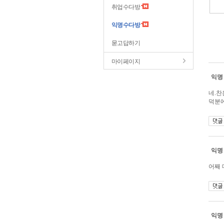
취업수다방
익명수다방
묻고답하기
마이페이지