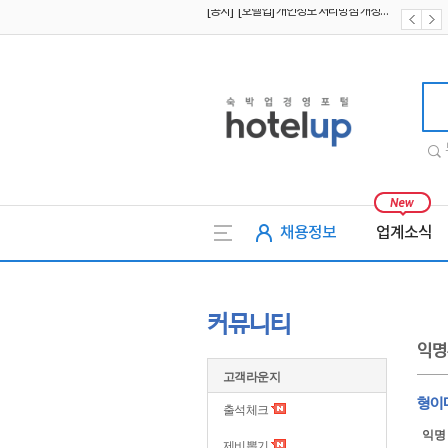
[공지] [호텔업] 유료서비스 이용약관 개정본2 (19.09.02)
[공지] [호텔업] 개인정보 처리방침 개정본2 (19.09.02)
호텔업
채용정보
업계소식
커뮤니티
익명
고객라운지
형이
출석체크
익명
제비뽑기