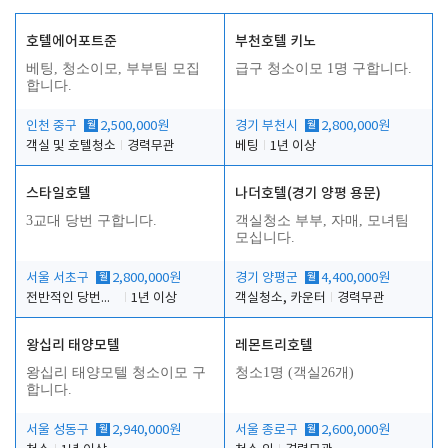
호텔에어포트준
부천호텔 키노
베팅, 청소이모, 부부팀 모집
급구 청소이모 1명 구합니다.
합니다.
인천 중구
월
2,500,000원
경기 부천시
월
2,800,000원
객실 및 호텔청소
경력무관
베팅
1년 이상
스타일호텔
나더호텔(경기 양평 용문)
3교대 당번 구합니다.
객실청소 부부, 자매, 모녀팀
모십니다.
서울 서초구
월
2,800,000원
경기 양평군
월
4,400,000원
전반적인 당번업무
1년 이상
객실청소, 카운터
경력무관
왕십리 태양모텔
레몬트리호텔
왕십리 태양모텔 청소이모 구
청소1명 (객실26개)
합니다.
서울 성동구
월
2,940,000원
서울 종로구
월
2,600,000원