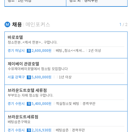
청소
1년 이상
청소 외
경력무관
채용
메인포커스
1
/
2
바로호텔
청소한분..<캐셔 한분>.. 구합니다.
경기 하남시
월
2,600,000원
베팅.,청소<<캐셔 모셔봅니다.
1년 이상
제이베이 관광호텔
수유제이베이호텔에서 청소팀 모집합니다
서울 강북구
월
5,600,000원
1년 이상
브라운도트호텔 세류점
부부또는 자매 청소팀 구합니다.
경기 수원시
월
5,400,000원
객실청소및 베팅
경력무관
브라운도트세류점
베팅삼촌구해요
경기 수원시
월
2,316,930원
베팅삼촌
경력무관