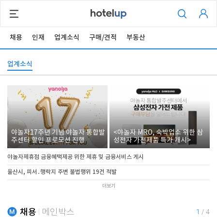
채용
인재
업계소식
구매/견적
부동산
업계소식
야놀자17주년 기념 야놀자 통합발
<야놀자 MRO, 숙박업소 위한 삼
주센터 할인 프로모션 진행
성전자 가전제품 특가 개시>
야놀자제휴점 금융혜택제공 위한 제휴 및 금융서비스 게시
울산시, 피서․행락지 주변 불법행위 19건 적발
더보기
채용
메인박스
1
/
4