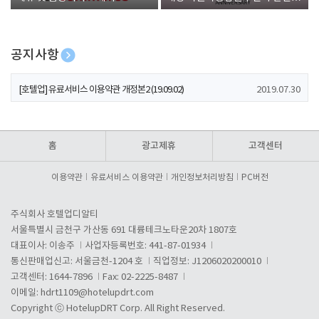
폰 증정
공지사항
[호텔업] 개인정보 처리방침 개정본1 (19.09.02)
2019.07.30
[호텔업] 유료서비스 이용약관 개정본2 (19.09.02)
2019.07.30
[호텔업] 개인정보 처리방침 개정본2 (19.09.02)
2019.07.30
홈
광고제휴
고객센터
이용약관
유료서비스 이용약관
개인정보처리방침
PC버전
주식회사 호텔업디알티
서울특별시 금천구 가산동 691 대륭테크노타운20차 1807호
대표이사: 이송주
사업자등록번호: 441-87-01934
통신판매업신고: 서울금천-1204 호
직업정보: J1206020200010
고객센터: 1644-7896
Fax: 02-2225-8487
이메일:
hdrt1109@hotelupdrt.com
Copyright ⓒ HotelupDRT Corp. All Right Reserved.