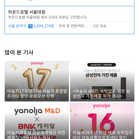
하운드호텔 서울대점
하운드호텔 서울대점 에서 3교대 과장님 구인합니다.
서울 관악구
월
3,099,270원
주차 및 전반적인 당번업무
1년 이상
많이 본 기사
야놀자17주년 기념 야놀자 통합발
<야놀자 MRO, 숙박업소 위한 삼
주센터 할인 프로모션 진행
성전자 가전제품 특가 개시>
야놀자제휴점 금융혜택제공 위한
야놀자16주년 기념 제휴 숙박업주
제휴 및 금융서비스 게시
대상 야놀자통합발주센터 할인쿠