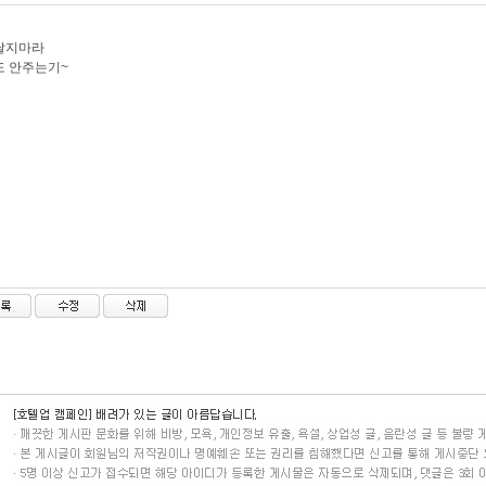
달지마라
도 안주는기~