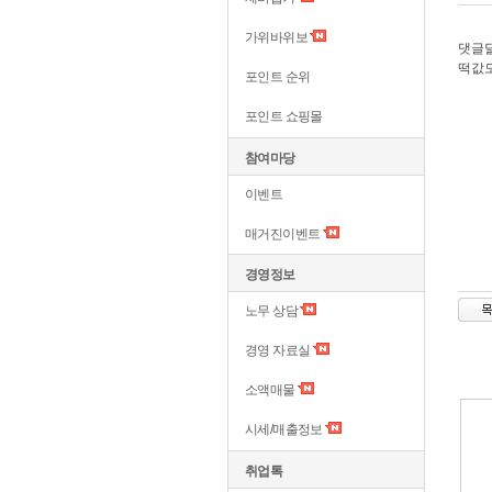
가위바위보
댓글
떡값
포인트 순위
포인트 쇼핑몰
참여마당
이벤트
매거진이벤트
경영정보
노무 상담
경영 자료실
소액매물
시세/매출정보
취업톡