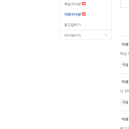
취업수다방
익명수다방
묻고답하기
마이페이지