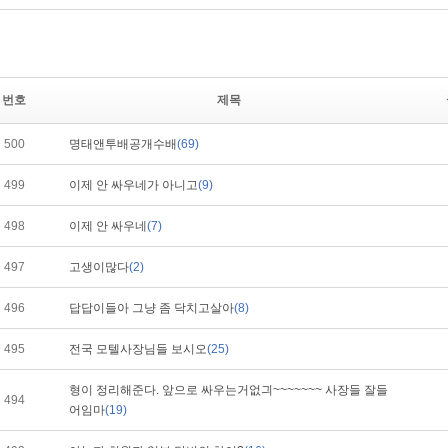
번호
제목
500
명태앤투배공개수배
(69)
499
이제 안 싸우네가 아니고
(9)
498
이제 안 싸우네
(7)
497
고생이많다
(2)
496
답답이들아 그냥 좀 닥치고살아
(8)
495
전국 모텔사장님들 보시오
(25)
형이 정리해준다. 앞으로 싸우는거없긔~~~~~~~ 사장들 잘들
494
어임마
(19)