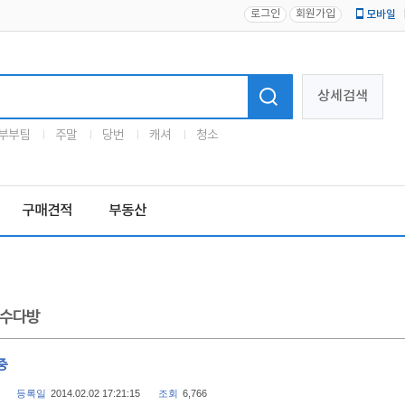
로그인
회원가입
모바일
로고
상세검색
부부팀
주말
당번
캐셔
청소
구매견적
부동산
수다방
중
등록일
2014.02.02 17:21:15
조회
6,766