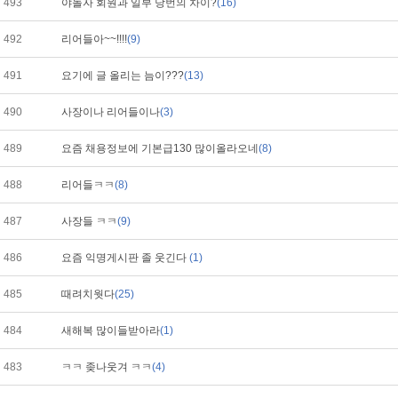
493
야놀자 회원과 일부 당번의 차이?
(16)
492
리어들아~~!!!!
(9)
491
요기에 글 올리는 늠이???
(13)
490
사장이나 리어들이나
(3)
489
요즘 채용정보에 기본급130 많이올라오네
(8)
488
리어들ㅋㅋ
(8)
487
사장들 ㅋㅋ
(9)
486
요즘 익명게시판 졸 웃긴다
(1)
485
때려치웟다
(25)
484
새해복 많이들받아라
(1)
483
ㅋㅋ 좆나웃겨 ㅋㅋ
(4)