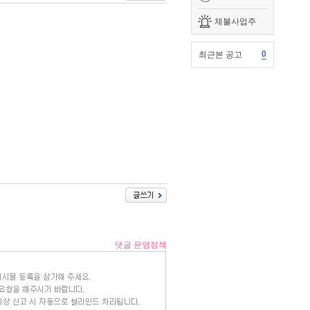
체불사업주
0
최근본 공고