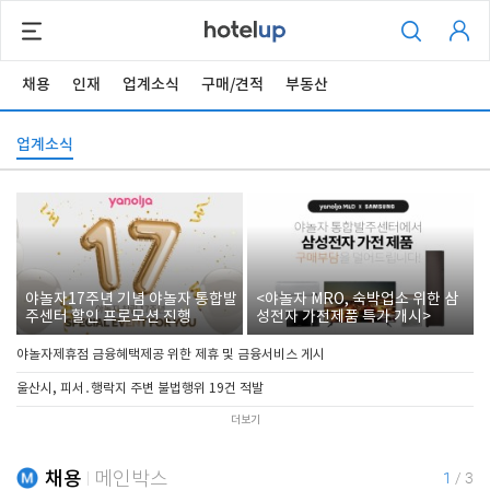
채용
인재
업계소식
구매/견적
부동산
업계소식
야놀자17주년 기념 야놀자 통합발
<야놀자 MRO, 숙박업소 위한 삼
주센터 할인 프로모션 진행
성전자 가전제품 특가 개시>
야놀자제휴점 금융혜택제공 위한 제휴 및 금융서비스 게시
울산시, 피서․행락지 주변 불법행위 19건 적발
더보기
채용
메인박스
1
/
3