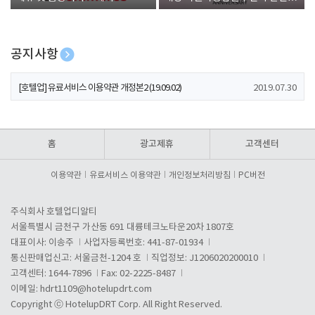
폰 증정
공지사항
[호텔업] 개인정보 처리방침 개정본1 (19.09.02)
2019.07.30
[호텔업] 유료서비스 이용약관 개정본2 (19.09.02)
2019.07.30
[호텔업] 개인정보 처리방침 개정본2 (19.09.02)
2019.07.30
홈
광고제휴
고객센터
이용약관
유료서비스 이용약관
개인정보처리방침
PC버전
주식회사 호텔업디알티
서울특별시 금천구 가산동 691 대륭테크노타운20차 1807호
대표이사: 이송주
사업자등록번호: 441-87-01934
통신판매업신고: 서울금천-1204 호
직업정보: J1206020200010
고객센터: 1644-7896
Fax: 02-2225-8487
이메일:
hdrt1109@hotelupdrt.com
Copyright ⓒ HotelupDRT Corp. All Right Reserved.