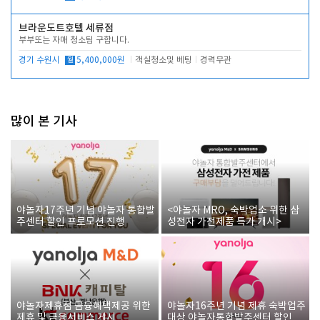
브라운도트호텔 세류점
부부또는 자매 청소팀 구합니다.
경기 수원시
월
5,400,000원
객실청소및 베팅
경력무관
많이 본 기사
야놀자17주년 기념 야놀자 통합발
<야놀자 MRO, 숙박업소 위한 삼
주센터 할인 프로모션 진행
성전자 가전제품 특가 개시>
야놀자제휴점 금융혜택제공 위한
야놀자16주년 기념 제휴 숙박업주
제휴 및 금융서비스 게시
대상 야놀자통합발주센터 할인쿠