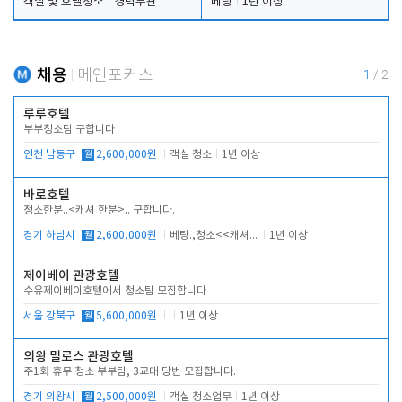
객실 및 호텔청소
경력무관
베팅
1년 이상
채용
메인포커스
1
/
2
루루호텔
부부청소팀 구합니다
인천 남동구
월
2,600,000원
객실 청소
1년 이상
바로호텔
청소한분..<캐셔 한분>.. 구합니다.
경기 하남시
월
2,600,000원
베팅.,청소<<캐셔 모셔봅니다.
1년 이상
제이베이 관광호텔
수유제이베이호텔에서 청소팀 모집합니다
서울 강북구
월
5,600,000원
1년 이상
의왕 밀로스 관광호텔
주1회 휴무 청소 부부팀, 3교대 당번 모집합니다.
경기 의왕시
월
2,500,000원
객실 청소업무
1년 이상