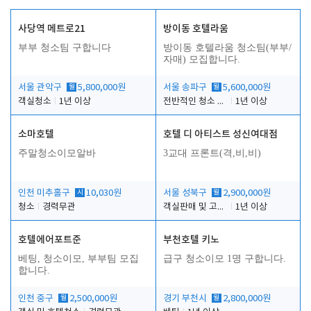
사당역 메트로21
방이동 호텔라움
부부 청소팀 구합니다
방이동 호텔라움 청소팀(부부/
자매) 모집합니다.
서울 관악구
월
5,800,000원
서울 송파구
월
5,600,000원
객실청소
1년 이상
전반적인 청소 업무(객실청소.객실정리)
1년 이상
소마호텔
호텔 디 아티스트 성신여대점
주말청소이모알바
3교대 프론트(격,비,비)
인천 미추홀구
시
10,030원
서울 성북구
월
2,900,000원
청소
경력무관
객실판매 및 고객응대
1년 이상
호텔에어포트준
부천호텔 키노
베팅, 청소이모, 부부팀 모집
급구 청소이모 1명 구합니다.
합니다.
인천 중구
월
2,500,000원
경기 부천시
월
2,800,000원