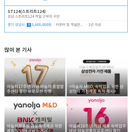
ST124(스트리트124)
성남 스트리트124 격일 근무자 구인
경기 성남시
월
3,600,000원
카운터 및 객실관리 전반
1년 이상
많이 본 기사
야놀자17주년 기념 야놀자 통합발
<야놀자 MRO, 숙박업소 위한 삼
주센터 할인 프로모션 진행
성전자 가전제품 특가 개시>
야놀자제휴점 금융혜택제공 위한
야놀자16주년 기념 제휴 숙박업주
제휴 및 금융서비스 게시
대상 야놀자통합발주센터 할인쿠