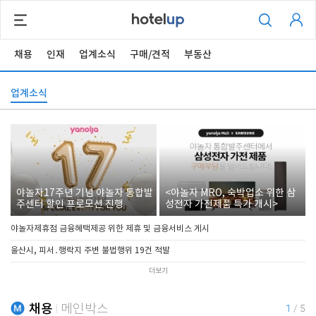
채용
인재
업계소식
구매/견적
부동산
업계소식
야놀자17주년 기념 야놀자 통합발
<야놀자 MRO, 숙박업소 위한 삼
주센터 할인 프로모션 진행
성전자 가전제품 특가 개시>
야놀자제휴점 금융혜택제공 위한 제휴 및 금융서비스 게시
울산시, 피서․행락지 주변 불법행위 19건 적발
더보기
채용
메인박스
1
/
5