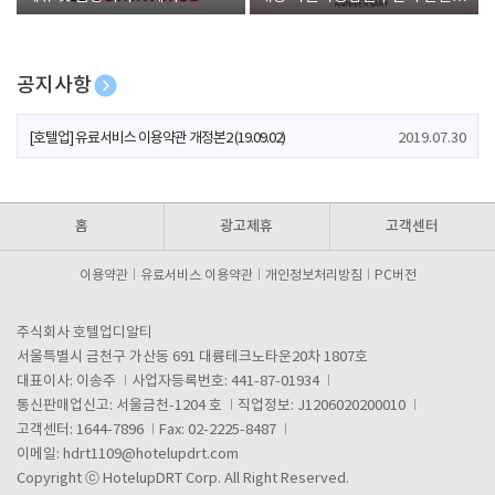
폰 증정
공지사항
[호텔업] 개인정보 처리방침 개정본1 (19.09.02)
2019.07.30
[호텔업] 유료서비스 이용약관 개정본2 (19.09.02)
2019.07.30
[호텔업] 개인정보 처리방침 개정본2 (19.09.02)
2019.07.30
홈
광고제휴
고객센터
이용약관
유료서비스 이용약관
개인정보처리방침
PC버전
주식회사 호텔업디알티
서울특별시 금천구 가산동 691 대륭테크노타운20차 1807호
대표이사: 이송주
사업자등록번호: 441-87-01934
통신판매업신고: 서울금천-1204 호
직업정보: J1206020200010
고객센터: 1644-7896
Fax: 02-2225-8487
이메일:
hdrt1109@hotelupdrt.com
Copyright ⓒ HotelupDRT Corp. All Right Reserved.