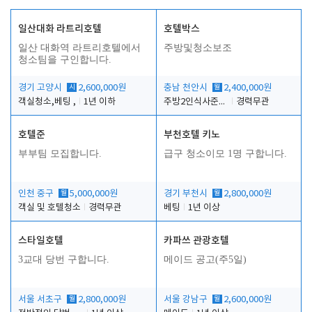
일산대화 라트리호텔
호텔박스
일산 대화역 라트리호텔에서
주방및청소보조
청소팀을 구인합니다.
경기 고양시
시
2,600,000원
충남 천안시
월
2,400,000원
객실청소,베팅 ,
1년 이하
주방2인식사준비및청소린렌보조
경력무관
호텔준
부천호텔 키노
부부팀 모집합니다.
급구 청소이모 1명 구합니다.
인천 중구
월
5,000,000원
경기 부천시
월
2,800,000원
객실 및 호텔청소
경력무관
베팅
1년 이상
스타일호텔
카파쓰 관광호텔
3교대 당번 구합니다.
메이드 공고(주5일)
서울 서초구
월
2,800,000원
서울 강남구
월
2,600,000원