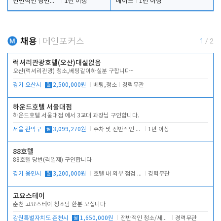
전반적인 당번업무
1년 이상
메이드
1년 이상
채용
메인포커스
1
/
2
럭셔리관광호텔(오산)대실없음
오산(럭셔리관광) 청소,베팅같이하실분 구합니다~
경기 오산시
월
2,500,000원
베팅,청소
경력무관
하운드호텔 서울대점
하운드호텔 서울대점 에서 3교대 과장님 구인합니다.
서울 관악구
월
3,099,270원
주차 및 전반적인 당번업무
1년 이상
88호텔
88호텔 당번(격일제) 구인합니다
경기 용인시
월
3,200,000원
호텔 내 외부 점검 및 프런트 운영
경력무관
고요스테이
춘천 고요스테이 청소팀 한분 모십니다
강원특별자치도 춘천시
월
1,650,000원
전반적인 청소/세탁업무
경력무관