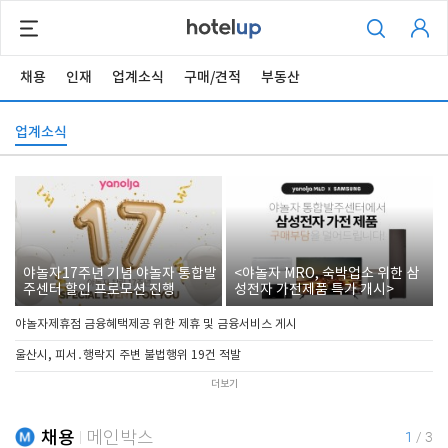
채용
인재
업계소식
구매/견적
부동산
업계소식
야놀자17주년 기념 야놀자 통합발
<야놀자 MRO, 숙박업소 위한 삼
주센터 할인 프로모션 진행
성전자 가전제품 특가 개시>
야놀자제휴점 금융혜택제공 위한 제휴 및 금융서비스 게시
울산시, 피서․행락지 주변 불법행위 19건 적발
더보기
채용
메인박스
1
/
3