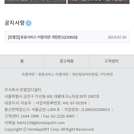
폰 증정
공지사항
[호텔업] 개인정보 처리방침 개정본1 (19.09.02)
2019.07.30
[호텔업] 유료서비스 이용약관 개정본2 (19.09.02)
2019.07.30
[호텔업] 개인정보 처리방침 개정본2 (19.09.02)
2019.07.30
홈
광고제휴
고객센터
이용약관
유료서비스 이용약관
개인정보처리방침
PC버전
주식회사 호텔업디알티
서울특별시 금천구 가산동 691 대륭테크노타운20차 1807호
대표이사: 이송주
사업자등록번호: 441-87-01934
통신판매업신고: 서울금천-1204 호
직업정보: J1206020200010
고객센터: 1644-7896
Fax: 02-2225-8487
이메일:
hdrt1109@hotelupdrt.com
Copyright ⓒ HotelupDRT Corp. All Right Reserved.