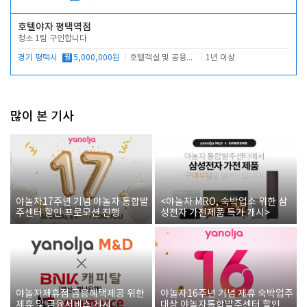
호텔야자 평택역점
청소 1팀 구인합니다
경기 평택시
월
5,000,000원
호텔객실 및 공용시설 청소 관리
1년 이상
많이 본 기사
야놀자17주년 기념 야놀자 통합발
<야놀자 MRO, 숙박업소 위한 삼
주센터 할인 프로모션 진행
성전자 가전제품 특가 개시>
야놀자제휴점 금융혜택제공 위한
야놀자16주년 기념 제휴 숙박업주
제휴 및 금융서비스 게시
대상 야놀자통합발주센터 할인쿠