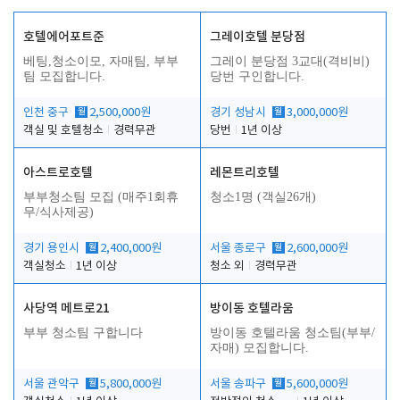
호텔에어포트준
그레이호텔 분당점
베팅,청소이모, 자매팀, 부부
그레이 분당점 3교대(격비비)
팀 모집합니다.
당번 구인합니다.
인천 중구
월
2,500,000원
경기 성남시
월
3,000,000원
객실 및 호텔청소
경력무관
당번
1년 이상
아스트로호텔
레몬트리호텔
부부청소팀 모집 (매주1회휴
청소1명 (객실26개)
무/식사제공)
경기 용인시
월
2,400,000원
서울 종로구
월
2,600,000원
객실청소
1년 이상
청소 외
경력무관
사당역 메트로21
방이동 호텔라움
부부 청소팀 구합니다
방이동 호텔라움 청소팀(부부/
자매) 모집합니다.
서울 관악구
월
5,800,000원
서울 송파구
월
5,600,000원