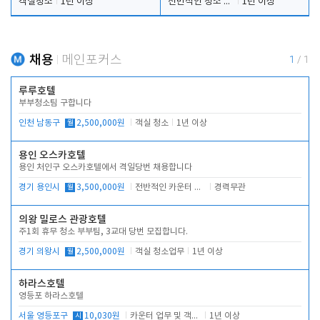
객실청소
1년 이상
전반적인 청소 업무(객실청소.객실정리)
1년 이상
채용
메인포커스
1
/
1
루루호텔
부부청소팀 구합니다
인천 남동구
월
2,500,000원
객실 청소
1년 이상
용인 오스카호텔
용인 처인구 오스카호텔에서 격일당번 채용합니다
경기 용인시
월
3,500,000원
전반적인 카운터 업무
경력무관
의왕 밀로스 관광호텔
주1회 휴무 청소 부부팀, 3교대 당번 모집합니다.
경기 의왕시
월
2,500,000원
객실 청소업무
1년 이상
하라스호텔
영등포 하라스호텔
서울 영등포구
시
10,030원
카운터 업무 및 객실관리(청소상태 확인, 객실판매)
1년 이상