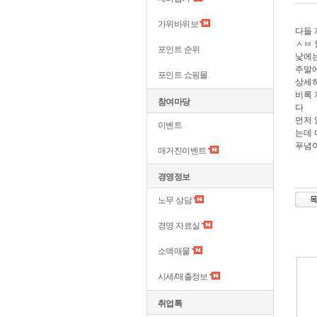
가위바위보
다들 
ㅅㅂ 
포인트 순위
낯에는
주말에
포인트 쇼핑몰
상세히
비록 
참여마당
다
먼저 
이벤트
는데 
푸념이
매거진이벤트
경영정보
노무 상담
경영 자료실
소액매물
시세/매출정보
취업톡