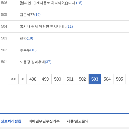
506
[블라인드] 게시물로 처리되었습니다.
(18)
505
갑근세??
(19)
504
혹시나 해서 왔건만 역시나네 ..
(11)
503
진짜
(18)
502
후루뚜
(10)
501
노동청 결과후에
(37)
<<
<
498
499
500
501
502
503
504
505
인정보처리방침
이메일무단수집거부
제휴/광고문의