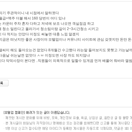
자기 주관적이니 내 시점에서 말하겟다
월급+맥주 더블 해서 160 당번이 어디 있냐
 카운터 주차 혼자 다하고 저녁에 보조 나오면 객실점검 하고
 청소 밀린다고 올라가서 청소팀이랑 같이 2~3시간청소 시키고
 다 적지는 안았다 이정도 써놓면 대충 느낌 알겠지
지금은 떠낫지만 좋은 사장이야 모텔업이나 커뮤니티 사이트에 관심 갖겟지만 돈만 돈
열씨미 해도 돌아오는건 없었다 8개월간 수고했다 라는말 들어보지도 못햇고 가는날까
다음날 쉬는날껀 없엇다 ㅅㅂ 이정도면 사장 까도 되지않냐
다 악덕사장이 본다면 ..직원들이 의욕적으로 일할수 있게끔 먼저 배풀어 줘바라 열씸