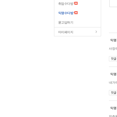
취업수다방
익명수다방
묻고답하기
마이페이지