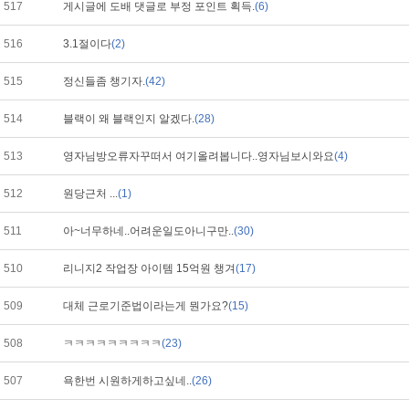
517
게시글에 도배 댓글로 부정 포인트 획득.
(6)
516
3.1절이다
(2)
515
정신들좀 챙기자.
(42)
514
블랙이 왜 블랙인지 알겠다.
(28)
513
영자님방오류자꾸떠서 여기올려봅니다..영자님보시와요
(4)
512
원당근처 ...
(1)
511
아~너무하네..어려운일도아니구만..
(30)
510
리니지2 작업장 아이템 15억원 챙겨
(17)
509
대체 근로기준법이라는게 뭔가요?
(15)
508
ㅋㅋㅋㅋㅋㅋㅋㅋㅋ
(23)
507
욕한번 시원하게하고싶네..
(26)