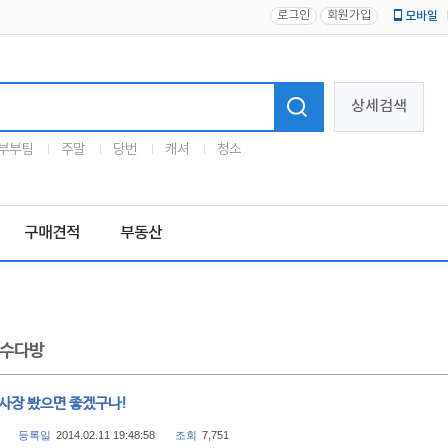
로그인
회원가입
모바일
로고
상세검색
부부팀
주말
당번
캐셔
청소
구매견적
부동산
수다방
 사장 봤으면 좋겠구나!
등록일
2014.02.11 19:48:58
조회
7,751