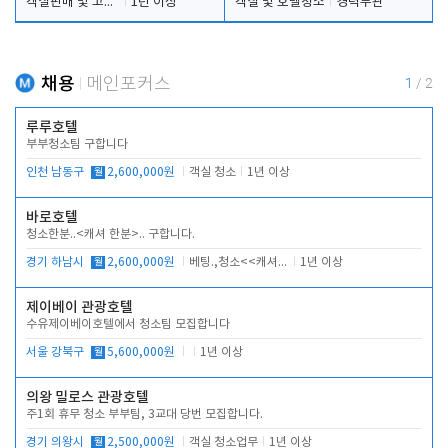
객실판매 및 고객응대
1년 이상
객실 및 호텔청소
경력무관
채용
메인포커스
1
/
2
루루호텔
부부청소팀 구합니다
인천 남동구
월
2,600,000원
객실 청소
1년 이상
바로호텔
청소한분..<캐셔 한분>.. 구합니다.
경기 하남시
월
2,600,000원
베팅.,청소<<캐셔 모셔봅니다.
1년 이상
제이베이 관광호텔
수유제이베이호텔에서 청소팀 모집합니다
서울 강북구
월
5,600,000원
1년 이상
의왕 밀로스 관광호텔
주1회 휴무 청소 부부팀, 3교대 당번 모집합니다.
경기 의왕시
월
2,500,000원
객실 청소업무
1년 이상