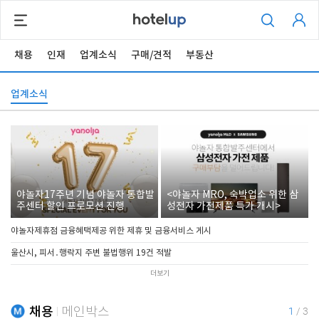
채용
인재
업계소식
구매/견적
부동산
업계소식
야놀자17주년 기념 야놀자 통합발
<야놀자 MRO, 숙박업소 위한 삼
주센터 할인 프로모션 진행
성전자 가전제품 특가 개시>
야놀자제휴점 금융혜택제공 위한 제휴 및 금융서비스 게시
울산시, 피서․행락지 주변 불법행위 19건 적발
더보기
채용
메인박스
1
/
3