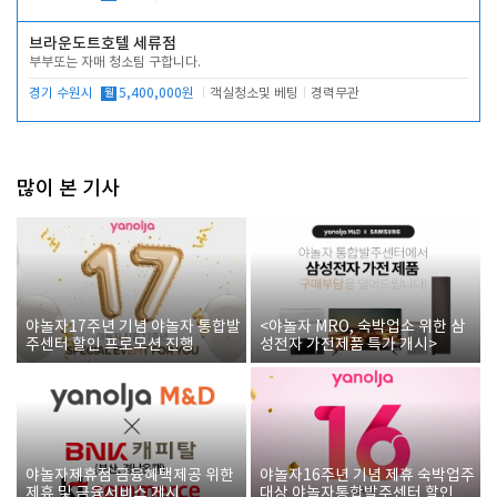
브라운도트호텔 세류점
부부또는 자매 청소팀 구합니다.
경기 수원시
월
5,400,000원
객실청소및 베팅
경력무관
많이 본 기사
야놀자17주년 기념 야놀자 통합발
<야놀자 MRO, 숙박업소 위한 삼
주센터 할인 프로모션 진행
성전자 가전제품 특가 개시>
야놀자제휴점 금융혜택제공 위한
야놀자16주년 기념 제휴 숙박업주
제휴 및 금융서비스 게시
대상 야놀자통합발주센터 할인쿠