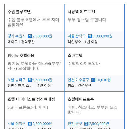
수원 블루호텔
사당역 메트로21
수원 블루호텔에서 부부 자매
부부 청소팀 구합니다
팀찾아요
경기 수원시
시
2,500,000원
서울 관악구
월
5,800,000원
메이드
경력무관
객실청소
1년 이상
방이동 호텔라움
소마호텔
방이동 호텔라움 청소팀(부부/
주말청소이모알바
자매) 모집합니다.
서울 송파구
월
5,600,000원
인천 미추홀구
시
10,030원
전반적인 청소 업무(객실청소.객실정리)
1년 이상
청소
경력무관
호텔 디 아티스트 성신여대점
호텔에어포트준
3교대 프론트(격,비,비)
베팅, 청소이모, 부부팀 모집
합니다.
서울 성북구
월
2,900,000원
인천 중구
월
2,500,000원