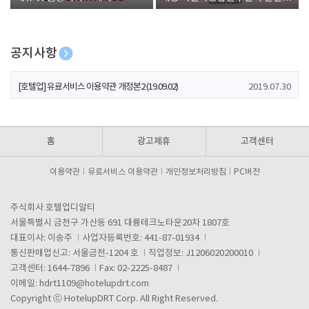
폰 증정
공지사항
[호텔업] 개인정보 처리방침 개정본1 (19.09.02)
2019.07.30
[호텔업] 유료서비스 이용약관 개정본2 (19.09.02)
2019.07.30
[호텔업] 개인정보 처리방침 개정본2 (19.09.02)
2019.07.30
홈
광고제휴
고객센터
이용약관
유료서비스 이용약관
개인정보처리방침
PC버전
주식회사 호텔업디알티
서울특별시 금천구 가산동 691 대륭테크노타운20차 1807호
대표이사: 이송주
사업자등록번호: 441-87-01934
통신판매업신고: 서울금천-1204 호
직업정보: J1206020200010
고객센터: 1644-7896
Fax: 02-2225-8487
이메일:
hdrt1109@hotelupdrt.com
Copyright ⓒ HotelupDRT Corp. All Right Reserved.