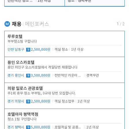
전반적인 청소 업무(객실청소.객실정리)
1년 이상
청소
경력무관
채용
메인포커스
1
/
2
루루호텔
부부청소팀 구합니다
인천 남동구
월
2,500,000원
객실 청소
1년 이상
용인 오스카호텔
용인 처인구 오스카호텔에서 격일당번 채용합니다
경기 용인시
월
3,500,000원
전반적인 카운터 업무
경력무관
의왕 밀로스 관광호텔
주1회 휴무 청소 부부팀, 3교대 당번 모집합니다.
경기 의왕시
월
2,500,000원
객실 청소업무
1년 이상
호텔야자 평택역점
청소 1팀 구인합니다
경기 평택시
월
5,000,000원
호텔객실 및 공용시설 청소 관리
1년 이상