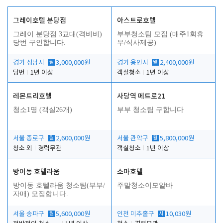
그레이호텔 분당점
아스트로호텔
그레이 분당점 3교대(격비비)
부부청소팀 모집 (매주1회휴
당번 구인합니다.
무/식사제공)
경기 성남시
월
3,000,000원
경기 용인시
월
2,400,000원
당번
1년 이상
객실청소
1년 이상
레몬트리호텔
사당역 메트로21
청소1명 (객실26개)
부부 청소팀 구합니다
서울 종로구
월
2,600,000원
서울 관악구
월
5,800,000원
청소 외
경력무관
객실청소
1년 이상
방이동 호텔라움
소마호텔
방이동 호텔라움 청소팀(부부/
주말청소이모알바
자매) 모집합니다.
서울 송파구
월
5,600,000원
인천 미추홀구
시
10,030원