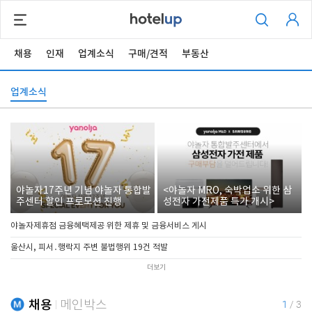
채용
인재
업계소식
구매/견적
부동산
업계소식
야놀자17주년 기념 야놀자 통합발
<야놀자 MRO, 숙박업소 위한 삼
주센터 할인 프로모션 진행
성전자 가전제품 특가 개시>
야놀자제휴점 금융혜택제공 위한 제휴 및 금융서비스 게시
울산시, 피서․행락지 주변 불법행위 19건 적발
더보기
채용
메인박스
1
/
3