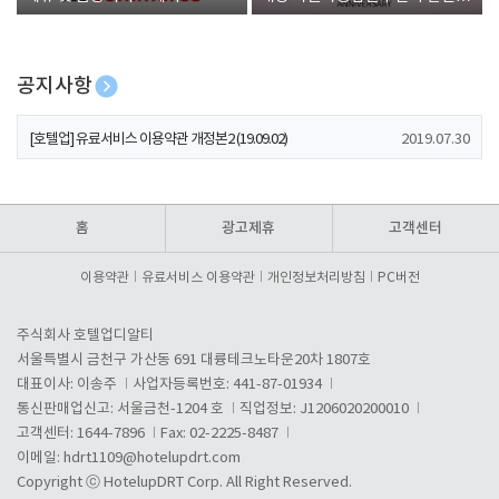
폰 증정
공지사항
[호텔업] 개인정보 처리방침 개정본1 (19.09.02)
2019.07.30
[호텔업] 유료서비스 이용약관 개정본2 (19.09.02)
2019.07.30
[호텔업] 개인정보 처리방침 개정본2 (19.09.02)
2019.07.30
홈
광고제휴
고객센터
이용약관
유료서비스 이용약관
개인정보처리방침
PC버전
주식회사 호텔업디알티
서울특별시 금천구 가산동 691 대륭테크노타운20차 1807호
대표이사: 이송주
사업자등록번호: 441-87-01934
통신판매업신고: 서울금천-1204 호
직업정보: J1206020200010
고객센터: 1644-7896
Fax: 02-2225-8487
이메일:
hdrt1109@hotelupdrt.com
Copyright ⓒ HotelupDRT Corp. All Right Reserved.