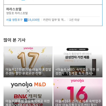
하라스호텔
영등포 하라스호텔
서울 영등포구
시
10,030원
카운터 업무 및 객실관리(청소상태 확인, 객실판매)
1년 이상
많이 본 기사
야놀자17주년 기념 야놀자 통합발
<야놀자 MRO, 숙박업소 위한 삼
주센터 할인 프로모션 진행
성전자 가전제품 특가 개시>
야놀자제휴점 금융혜택제공 위한
야놀자16주년 기념 제휴 숙박업주
제휴 및 금융서비스 게시
대상 야놀자통합발주센터 할인쿠