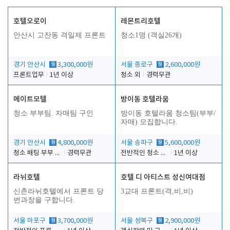
호텔오로이
레몬트리호텔
안산시 고잔동 격일제 프론트
청소1명 (객실26개)
경기 안산시
월
3,300,000원
서울 종로구
월
2,600,000원
프론트업무
1년 이상
청소 외
경력무관
메이트모텔
방이동 호텔라움
청소 부부팀. 자매팀 구인
방이동 호텔라움 청소팀(부부/
자매) 모집합니다.
경기 안산시
월
4,800,000원
서울 송파구
월
5,600,000원
청소 배팅 부부 구합니다
경력무관
전반적인 청소 업무(객실청소.객실정리)
1년 이상
라뉘호텔
호텔 디 아티스트 성신여대점
신촌라뉘호텔에서 프론트 당
3교대 프론트(격,비,비)
번과장을 구합니다.
서울 마포구
월
3,700,000원
서울 성북구
월
2,900,000원