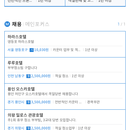
전반적인 프론트 당번업무
1년 이상
객실판매 및 고객응대
1년 이상
채용
메인포커스
1
/
1
하라스호텔
영등포 하라스호텔
서울 영등포구
시
10,030원
카운터 업무 및 객실관리(청소상태 확인, 객실판매)
1년 이상
루루호텔
부부청소팀 구합니다
인천 남동구
월
2,500,000원
객실 청소
1년 이상
용인 오스카호텔
용인 처인구 오스카호텔에서 격일당번 채용합니다
경기 용인시
월
3,500,000원
전반적인 카운터 업무
경력무관
의왕 밀로스 관광호텔
주1회 휴무 청소 부부팀, 3교대 당번 모집합니다.
경기 의왕시
월
2,500,000원
객실 청소업무
1년 이상