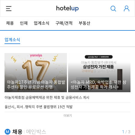
채용
인재
업계소식
구매/견적
부동산
업계소식
야놀자17주년 기념 야놀자 통합발
<야놀자 MRO, 숙박업소 위한 삼
주센터 할인 프로모션 진행
성전자 가전제품 특가 개시>
야놀자제휴점 금융혜택제공 위한 제휴 및 금융서비스 게시
울산시, 피서․행락지 주변 불법행위 19건 적발
더보기
채용
메인박스
1
/
3