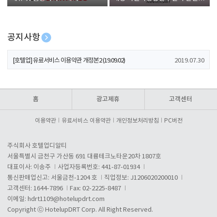
폰 증정
공지사항
[호텔업] 개인정보 처리방침 개정본1 (19.09.02)
2019.07.30
[호텔업] 유료서비스 이용약관 개정본2 (19.09.02)
2019.07.30
[호텔업] 개인정보 처리방침 개정본2 (19.09.02)
2019.07.30
홈
광고제휴
고객센터
이용약관
유료서비스 이용약관
개인정보처리방침
PC버전
주식회사 호텔업디알티
서울특별시 금천구 가산동 691 대륭테크노타운20차 1807호
대표이사: 이송주
사업자등록번호: 441-87-01934
통신판매업신고: 서울금천-1204 호
직업정보: J1206020200010
고객센터: 1644-7896
Fax: 02-2225-8487
이메일:
hdrt1109@hotelupdrt.com
Copyright ⓒ HotelupDRT Corp. All Right Reserved.