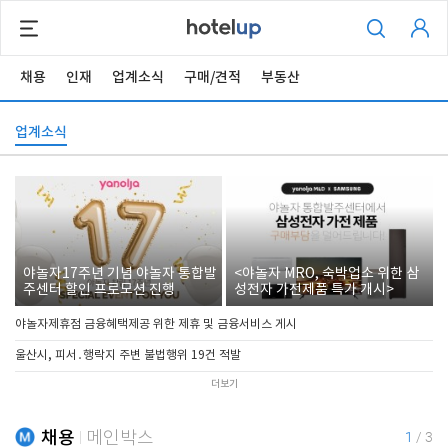
채용
인재
업계소식
구매/견적
부동산
업계소식
야놀자17주년 기념 야놀자 통합발
<야놀자 MRO, 숙박업소 위한 삼
주센터 할인 프로모션 진행
성전자 가전제품 특가 개시>
야놀자제휴점 금융혜택제공 위한 제휴 및 금융서비스 게시
울산시, 피서․행락지 주변 불법행위 19건 적발
더보기
채용
메인박스
1
/
3