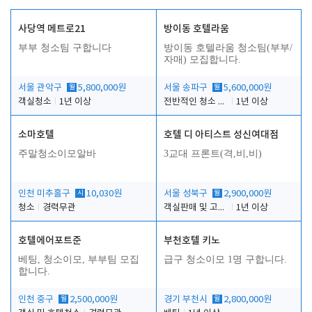
사당역 메트로21
방이동 호텔라움
부부 청소팀 구합니다
방이동 호텔라움 청소팀(부부/
자매) 모집합니다.
서울 관악구
월
5,800,000원
서울 송파구
월
5,600,000원
객실청소
1년 이상
전반적인 청소 업무(객실청소.객실정리)
1년 이상
소마호텔
호텔 디 아티스트 성신여대점
주말청소이모알바
3교대 프론트(격,비,비)
인천 미추홀구
시
10,030원
서울 성북구
월
2,900,000원
청소
경력무관
객실판매 및 고객응대
1년 이상
호텔에어포트준
부천호텔 키노
베팅, 청소이모, 부부팀 모집
급구 청소이모 1명 구합니다.
합니다.
인천 중구
월
2,500,000원
경기 부천시
월
2,800,000원