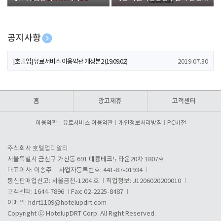
폰 증정
공지사항
[호텔업] 개인정보 처리방침 개정본1 (19.09.02)
2019.07.30
[호텔업] 유료서비스 이용약관 개정본2 (19.09.02)
2019.07.30
[호텔업] 개인정보 처리방침 개정본2 (19.09.02)
2019.07.30
홈
광고제휴
고객센터
이용약관
유료서비스 이용약관
개인정보처리방침
PC버전
주식회사 호텔업디알티
서울특별시 금천구 가산동 691 대륭테크노타운20차 1807호
대표이사: 이송주
사업자등록번호: 441-87-01934
통신판매업신고: 서울금천-1204 호
직업정보: J1206020200010
고객센터: 1644-7896
Fax: 02-2225-8487
이메일:
hdrt1109@hotelupdrt.com
Copyright ⓒ HotelupDRT Corp. All Right Reserved.