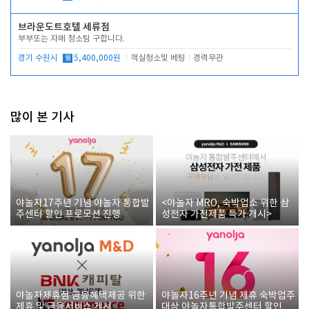
브라운도트호텔 세류점
부부또는 자매 청소팀 구합니다.
경기 수원시
월
5,400,000원
객실청소및 베팅
경력무관
많이 본 기사
야놀자17주년 기념 야놀자 통합발
<야놀자 MRO, 숙박업소 위한 삼
주센터 할인 프로모션 진행
성전자 가전제품 특가 개시>
야놀자제휴점 금융혜택제공 위한
야놀자16주년 기념 제휴 숙박업주
제휴 및 금융서비스 게시
대상 야놀자통합발주센터 할인쿠