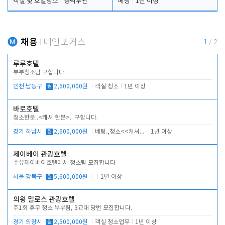
객실 및 호텔청소
경력무관
베팅
1년 이상
채용
메인포커스
1
/
2
루루호텔
부부청소팀 구합니다
인천 남동구
월
2,600,000원
객실 청소
1년 이상
바로호텔
청소한분..<캐셔 한분>.. 구합니다.
경기 하남시
월
2,600,000원
베팅.,청소<<캐셔 모셔봅니다.
1년 이상
제이베이 관광호텔
수유제이베이호텔에서 청소팀 모집합니다
서울 강북구
월
5,600,000원
1년 이상
의왕 밀로스 관광호텔
주1회 휴무 청소 부부팀, 3교대 당번 모집합니다.
경기 의왕시
월
2,500,000원
객실 청소업무
1년 이상