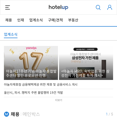
채용
인재
업계소식
구매/견적
부동산
업계소식
야놀자17주년 기념 야놀자 통합발
<야놀자 MRO, 숙박업소 위한 삼
주센터 할인 프로모션 진행
성전자 가전제품 특가 개시>
야놀자제휴점 금융혜택제공 위한 제휴 및 금융서비스 게시
울산시, 피서․행락지 주변 불법행위 19건 적발
더보기
채용
메인박스
1
/
5