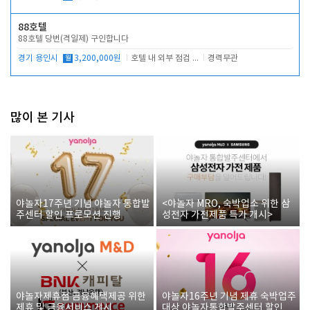
88호텔
88호텔 당번(격일제) 구인합니다
경기 용인시
월
3,200,000원
호텔 내 외부 점검 및 프런트 운영
경력무관
많이 본 기사
야놀자17주년 기념 야놀자 통합발
<야놀자 MRO, 숙박업소 위한 삼
주센터 할인 프로모션 진행
성전자 가전제품 특가 개시>
야놀자제휴점 금융혜택제공 위한
야놀자16주년 기념 제휴 숙박업주
제휴 및 금융서비스 게시
대상 야놀자통합발주센터 할인쿠