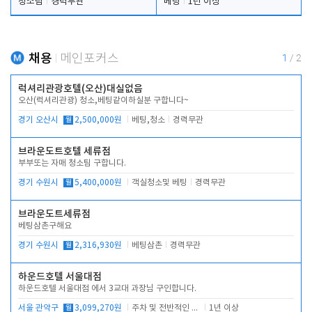
청소팀
경력무관
베팅
1년 이상
채용
메인포커스
1
/
2
럭셔리관광호텔(오산)대실없음
오산(럭셔리관광) 청소,베팅같이하실분 구합니다~
경기 오산시
월
2,500,000원
베팅,청소
경력무관
브라운도트호텔 세류점
부부또는 자매 청소팀 구합니다.
경기 수원시
월
5,400,000원
객실청소및 베팅
경력무관
브라운도트세류점
베팅삼촌구해요
경기 수원시
월
2,316,930원
베팅삼촌
경력무관
하운드호텔 서울대점
하운드호텔 서울대점 에서 3교대 과장님 구인합니다.
서울 관악구
월
3,099,270원
주차 및 전반적인 당번업무
1년 이상