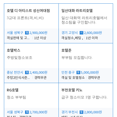
호텔 디 아티스트 성신여대점
일산대화 라트리호텔
3교대 프론트(격,비,비)
일산 대화역 라트리호텔에서
청소팀을 구인합니다.
서울 성북구
월
2,900,000원
경기 고양시
시
2,600,000원
객실판매 및 고객응대
1년 이상
객실청소,베팅 ,
1년 이하
호텔박스
호텔준
주방및청소보조
부부팀 모집합니다.
충남 천안시
월
2,400,000원
인천 중구
월
5,000,000원
주방2인식사준비및청소린렌보조
경력무관
객실 및 호텔청소
경력무관
RG호텔
부천호텔 키노
청소 부부팀
급구 청소이모 1명 구합니다.
서울 성북구
월
2,700,000원
경기 부천시
월
2,800,000원