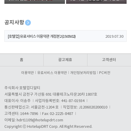
폰 증정
공지사항
[호텔업] 개인정보 처리방침 개정본1 (19.09.02)
2019.07.30
[호텔업] 유료서비스 이용약관 개정본2 (19.09.02)
2019.07.30
[호텔업] 개인정보 처리방침 개정본2 (19.09.02)
2019.07.30
홈
광고제휴
고객센터
이용약관
유료서비스 이용약관
개인정보처리방침
PC버전
주식회사 호텔업디알티
서울특별시 금천구 가산동 691 대륭테크노타운20차 1807호
대표이사: 이송주
사업자등록번호: 441-87-01934
통신판매업신고: 서울금천-1204 호
직업정보: J1206020200010
고객센터: 1644-7896
Fax: 02-2225-8487
이메일:
hdrt1109@hotelupdrt.com
Copyright ⓒ HotelupDRT Corp. All Right Reserved.