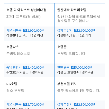
호텔 디 아티스트 성신여대점
일산대화 라트리호텔
3교대 프론트(격,비,비)
일산 대화역 라트리호텔에서
청소팀을 구인합니다.
서울 성북구
월
2,900,000원
경기 고양시
시
2,600,000원
객실판매 및 고객응대
1년 이상
객실청소,베팅 ,
1년 이하
호텔박스
호텔준
주방및청소보조
부부팀 모집합니다.
충남 천안시
월
2,400,000원
인천 중구
월
5,000,000원
주방2인식사준비및청소린렌보조
경력무관
객실 및 호텔청소
경력무관
RG호텔
부천호텔 키노
청소 부부팀
급구 청소이모 1명 구합니다.
서울 성북구
월
2,700,000원
경기 부천시
월
2,800,000원