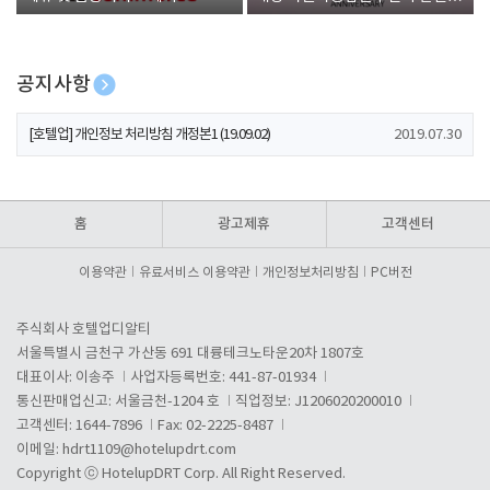
폰 증정
공지사항
[호텔업] 개인정보 처리방침 개정본2 (19.09.02)
2019.07.30
[호텔업] 개인정보 처리방침 개정본1 (19.09.02)
2019.07.30
[호텔업] 유료서비스 이용약관 개정본2 (19.09.02)
2019.07.30
홈
광고제휴
고객센터
이용약관
유료서비스 이용약관
개인정보처리방침
PC버전
주식회사 호텔업디알티
서울특별시 금천구 가산동 691 대륭테크노타운20차 1807호
대표이사: 이송주
사업자등록번호: 441-87-01934
통신판매업신고: 서울금천-1204 호
직업정보: J1206020200010
고객센터: 1644-7896
Fax: 02-2225-8487
이메일:
hdrt1109@hotelupdrt.com
Copyright ⓒ HotelupDRT Corp. All Right Reserved.