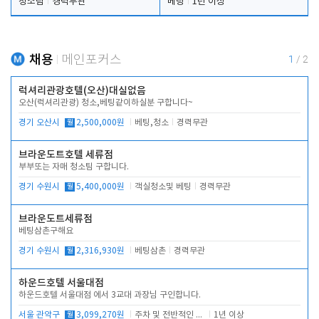
청소팀
경력무관
베팅
1년 이상
채용
메인포커스
1
/
2
럭셔리관광호텔(오산)대실없음
오산(럭셔리관광) 청소,베팅같이하실분 구합니다~
경기 오산시
월
2,500,000원
베팅,청소
경력무관
브라운도트호텔 세류점
부부또는 자매 청소팀 구합니다.
경기 수원시
월
5,400,000원
객실청소및 베팅
경력무관
브라운도트세류점
베팅삼촌구해요
경기 수원시
월
2,316,930원
베팅삼촌
경력무관
하운드호텔 서울대점
하운드호텔 서울대점 에서 3교대 과장님 구인합니다.
서울 관악구
월
3,099,270원
주차 및 전반적인 당번업무
1년 이상