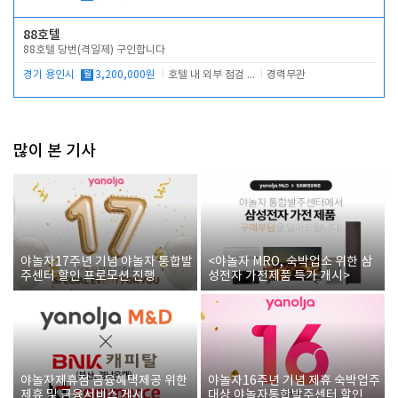
88호텔
88호텔 당번(격일제) 구인합니다
경기 용인시
월
3,200,000원
호텔 내 외부 점검 및 프런트 운영
경력무관
많이 본 기사
야놀자17주년 기념 야놀자 통합발
<야놀자 MRO, 숙박업소 위한 삼
주센터 할인 프로모션 진행
성전자 가전제품 특가 개시>
야놀자제휴점 금융혜택제공 위한
야놀자16주년 기념 제휴 숙박업주
제휴 및 금융서비스 게시
대상 야놀자통합발주센터 할인쿠