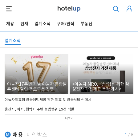
채용
인재
업계소식
구매/견적
부동산
업계소식
야놀자17주년 기념 야놀자 통합발
<야놀자 MRO, 숙박업소 위한 삼
주센터 할인 프로모션 진행
성전자 가전제품 특가 개시>
야놀자제휴점 금융혜택제공 위한 제휴 및 금융서비스 게시
울산시, 피서․행락지 주변 불법행위 19건 적발
더보기
채용
메인박스
1
/
5