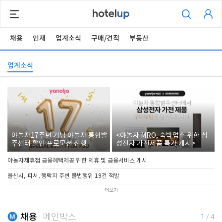
채용
인재
업계소식
구매/견적
부동산
업계소식
야놀자17주년 기념 야놀자 통합발
<야놀자 MRO, 숙박업소 위한 삼
주센터 할인 프로모션 진행
성전자 가전제품 특가 개시>
야놀자제휴점 금융혜택제공 위한 제휴 및 금융서비스 게시
울산시, 피서․행락지 주변 불법행위 19건 적발
더보기
채용
메인박스
1
/
4