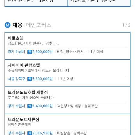
전반적인 당번업무
1년 이상
객실청소, 카운터
경력무관
채용
메인포커스
1
/
2
바로호텔
청소한분..<캐셔 한분>.. 구합니다.
경기 하남시
월
2,600,000원
베팅.,청소<<캐셔 모셔봅니다.
1년 이상
제이베이 관광호텔
수유제이베이호텔에서 청소팀 모집합니다
서울 강북구
월
5,600,000원
1년 이상
브라운도트호텔 세류점
부부또는 자매 청소팀 구합니다.
경기 수원시
월
5,400,000원
객실청소및 베팅
경력무관
브라운도트세류점
베팅삼촌구해요
경기 수원시
월
2,316,930원
베팅삼촌
경력무관