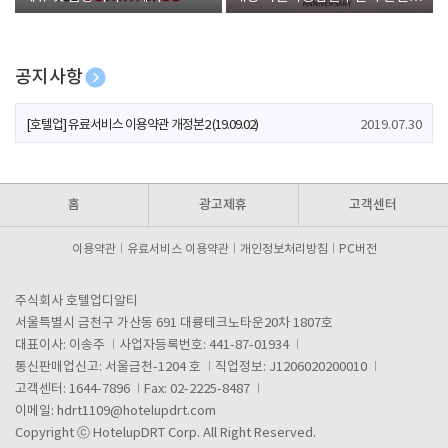
폰 증정
공지사항
[호텔업] 개인정보 처리방침 개정본1 (19.09.02)
2019.07.30
[호텔업] 유료서비스 이용약관 개정본2 (19.09.02)
2019.07.30
[호텔업] 개인정보 처리방침 개정본2 (19.09.02)
2019.07.30
홈
광고제휴
고객센터
이용약관
유료서비스 이용약관
개인정보처리방침
PC버전
주식회사 호텔업디알티
서울특별시 금천구 가산동 691 대륭테크노타운20차 1807호
대표이사: 이송주
사업자등록번호: 441-87-01934
통신판매업신고: 서울금천-1204 호
직업정보: J1206020200010
고객센터: 1644-7896
Fax: 02-2225-8487
이메일:
hdrt1109@hotelupdrt.com
Copyright ⓒ HotelupDRT Corp. All Right Reserved.