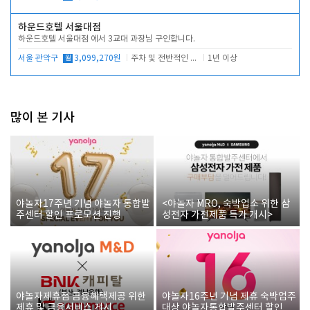
하운드호텔 서울대점
하운드호텔 서울대점 에서 3교대 과장님 구인합니다.
서울 관악구
월
3,099,270원
주차 및 전반적인 당번업무
1년 이상
많이 본 기사
야놀자17주년 기념 야놀자 통합발
<야놀자 MRO, 숙박업소 위한 삼
주센터 할인 프로모션 진행
성전자 가전제품 특가 개시>
야놀자제휴점 금융혜택제공 위한
야놀자16주년 기념 제휴 숙박업주
제휴 및 금융서비스 게시
대상 야놀자통합발주센터 할인쿠