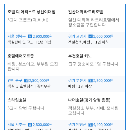
호텔 디 아티스트 성신여대점
일산대화 라트리호텔
3교대 프론트(격,비,비)
일산 대화역 라트리호텔에서
청소팀을 구인합니다.
서울 성북구
월
2,900,000원
경기 고양시
시
2,600,000원
객실판매 및 고객응대
1년 이상
객실청소,베팅 ,
1년 이하
호텔에어포트준
부천호텔 키노
베팅, 청소이모, 부부팀 모집
급구 청소이모 1명 구합니다.
합니다.
인천 중구
월
2,500,000원
경기 부천시
월
2,800,000원
객실 및 호텔청소
경력무관
베팅
1년 이상
스타일호텔
나더호텔(경기 양평 용문)
3교대 당번 구합니다.
객실청소 부부, 자매, 모녀팀
모십니다.
서울 서초구
월
2,800,000원
경기 양평군
월
4,400,000원