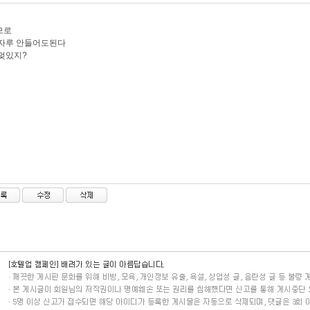
므로
빗자루 안들어도된다
멎있지?