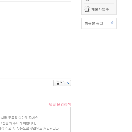
체불사업주
0
최근본 공고