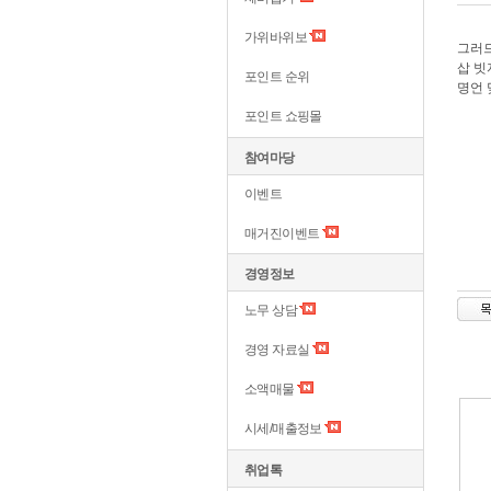
가위바위보
그러
삽 
포인트 순위
명언 
포인트 쇼핑몰
참여마당
이벤트
매거진이벤트
경영정보
노무 상담
경영 자료실
소액매물
시세/매출정보
취업톡