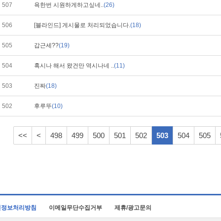
507
욕한번 시원하게하고싶네..
(26)
506
[블라인드] 게시물로 처리되었습니다.
(18)
505
갑근세??
(19)
504
혹시나 해서 왔건만 역시나네 ..
(11)
503
진짜
(18)
502
후루뚜
(10)
<<
<
498
499
500
501
502
503
504
505
인정보처리방침
이메일무단수집거부
제휴/광고문의