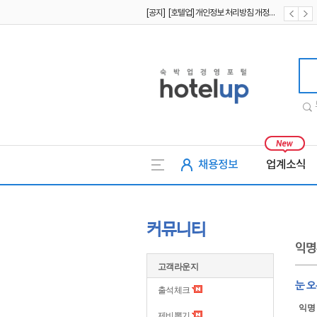
[공지] [호텔업] 개인정보 처리방침 개정본1 (19.09.02)
[공지] [호텔업] 유료서비스 이용약관 개정본2 (19.09.02)
호텔업
채용정보
업계소식
커뮤니티
익명
고객라운지
눈 
출석체크
익명
제비뽑기