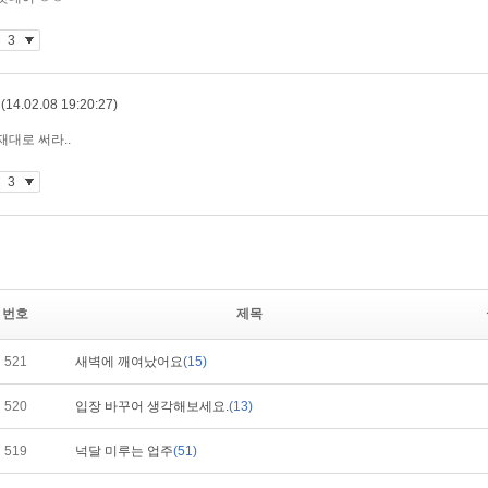
번호
제목
521
새벽에 깨여났어요
(15)
520
입장 바꾸어 생각해보세요.
(13)
519
넉달 미루는 업주
(51)