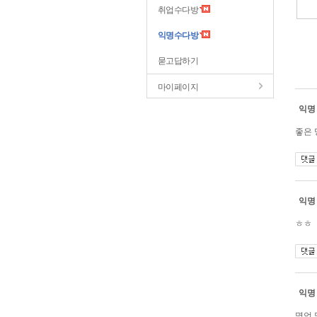
취업수다방
익명수다방
묻고답하기
마이페이지