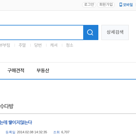
로그인
회원가입
모바일
로고
상세검색
부부팀
주말
당번
캐셔
청소
구매견적
부동산
수다방
오는데 쌓이지않는다
등록일
2014.02.08 14:32:35
조회
6,707