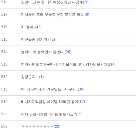
518
김연아 점수 준 러시아심판명단 대공개
(28)
517
게시글에 도배 댓글로 부정 포인트 획득.
(6)
516
3.1절이다
(2)
515
정신들좀 챙기자.
(42)
514
블랙이 왜 블랙인지 알겠다.
(28)
513
영자님방오류자꾸떠서 여기올려봅니다..영자님보시와요
(4)
512
원당근처 ...
(1)
511
아~너무하네..어려운일도아니구만..
(30)
510
리니지2 작업장 아이템 15억원 챙겨
(17)
509
대체 근로기준법이라는게 뭔가요?
(15)
508
ㅋㅋㅋㅋㅋㅋㅋㅋㅋ
(23)