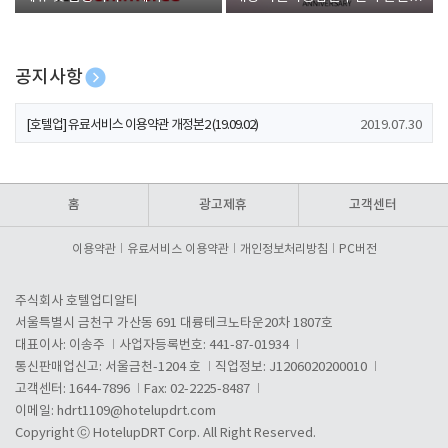
폰 증정
공지사항
[호텔업] 개인정보 처리방침 개정본1 (19.09.02)
2019.07.30
[호텔업] 유료서비스 이용약관 개정본2 (19.09.02)
2019.07.30
[호텔업] 개인정보 처리방침 개정본2 (19.09.02)
2019.07.30
홈
광고제휴
고객센터
이용약관
유료서비스 이용약관
개인정보처리방침
PC버전
주식회사 호텔업디알티
서울특별시 금천구 가산동 691 대륭테크노타운20차 1807호
대표이사: 이송주
사업자등록번호: 441-87-01934
통신판매업신고: 서울금천-1204 호
직업정보: J1206020200010
고객센터: 1644-7896
Fax: 02-2225-8487
이메일:
hdrt1109@hotelupdrt.com
Copyright ⓒ HotelupDRT Corp. All Right Reserved.