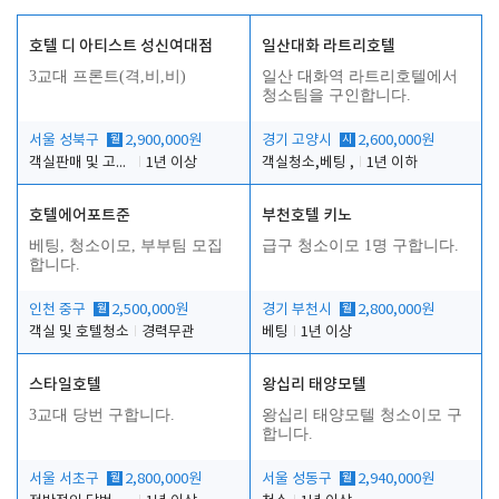
호텔 디 아티스트 성신여대점
일산대화 라트리호텔
3교대 프론트(격,비,비)
일산 대화역 라트리호텔에서
청소팀을 구인합니다.
서울 성북구
월
2,900,000원
경기 고양시
시
2,600,000원
객실판매 및 고객응대
1년 이상
객실청소,베팅 ,
1년 이하
호텔에어포트준
부천호텔 키노
베팅, 청소이모, 부부팀 모집
급구 청소이모 1명 구합니다.
합니다.
인천 중구
월
2,500,000원
경기 부천시
월
2,800,000원
객실 및 호텔청소
경력무관
베팅
1년 이상
스타일호텔
왕십리 태양모텔
3교대 당번 구합니다.
왕십리 태양모텔 청소이모 구
합니다.
서울 서초구
월
2,800,000원
서울 성동구
월
2,940,000원