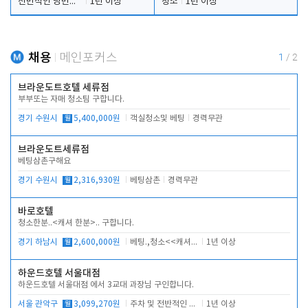
전반적인 당번업무
1년 이상
청소
1년 이상
채용
메인포커스
1
/
2
브라운도트호텔 세류점
부부또는 자매 청소팀 구합니다.
경기 수원시
월
5,400,000원
객실청소및 베팅
경력무관
브라운도트세류점
베팅삼촌구해요
경기 수원시
월
2,316,930원
베팅삼촌
경력무관
바로호텔
청소한분..<캐셔 한분>.. 구합니다.
경기 하남시
월
2,600,000원
베팅.,청소<<캐셔 모셔봅니다.
1년 이상
하운드호텔 서울대점
하운드호텔 서울대점 에서 3교대 과장님 구인합니다.
서울 관악구
월
3,099,270원
주차 및 전반적인 당번업무
1년 이상