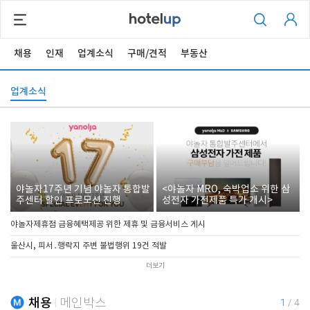
채용
인재
업계소식
구매/견적
부동산
업계소식
야놀자17주년 기념 야놀자 통합발
<야놀자 MRO, 숙박업소 위한 삼
주센터 할인 프로모션 진행
성전자 가전제품 특가 개시>
야놀자제휴점 금융혜택제공 위한 제휴 및 금융서비스 게시
울산시, 피서․행락지 주변 불법행위 19건 적발
더보기
채용
메인박스
1
/
4