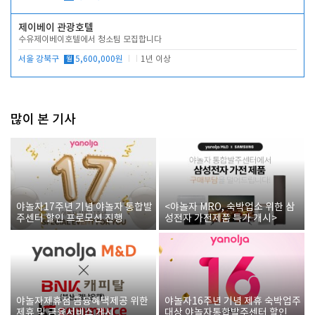
제이베이 관광호텔
수유제이베이호텔에서 청소팀 모집합니다
서울 강북구
월
5,600,000원
1년 이상
많이 본 기사
야놀자17주년 기념 야놀자 통합발
<야놀자 MRO, 숙박업소 위한 삼
주센터 할인 프로모션 진행
성전자 가전제품 특가 개시>
야놀자제휴점 금융혜택제공 위한
야놀자16주년 기념 제휴 숙박업주
제휴 및 금융서비스 게시
대상 야놀자통합발주센터 할인쿠