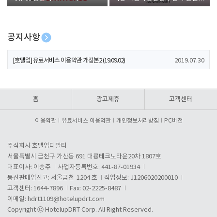
폰 증정
공지사항
[호텔업] 개인정보 처리방침 개정본1 (19.09.02)
2019.07.30
[호텔업] 유료서비스 이용약관 개정본2 (19.09.02)
2019.07.30
[호텔업] 개인정보 처리방침 개정본2 (19.09.02)
2019.07.30
홈
광고제휴
고객센터
이용약관
유료서비스 이용약관
개인정보처리방침
PC버전
주식회사 호텔업디알티
서울특별시 금천구 가산동 691 대륭테크노타운20차 1807호
대표이사: 이송주
사업자등록번호: 441-87-01934
통신판매업신고: 서울금천-1204 호
직업정보: J1206020200010
고객센터: 1644-7896
Fax: 02-2225-8487
이메일:
hdrt1109@hotelupdrt.com
Copyright ⓒ HotelupDRT Corp. All Right Reserved.