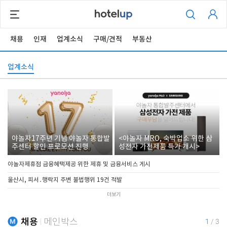
채용
인재
업계소식
구매/견적
부동산
업계소식
야놀자17주년 기념 야놀자 통합발
<야놀자 MRO, 숙박업소 위한 삼
주센터 할인 프로모션 진행
성전자 가전제품 특가 개시>
야놀자제휴점 금융혜택제공 위한 제휴 및 금융서비스 게시
울산시, 피서․행락지 주변 불법행위 19건 적발
더보기
채용
메인박스
1
/
3