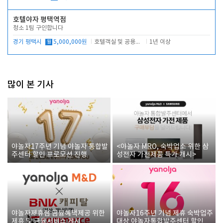
호텔야자 평택역점
청소 1팀 구인합니다
경기 평택시
월
5,000,000원
호텔객실 및 공용시설 청소 관리
1년 이상
많이 본 기사
야놀자17주년 기념 야놀자 통합발
<야놀자 MRO, 숙박업소 위한 삼
주센터 할인 프로모션 진행
성전자 가전제품 특가 개시>
야놀자제휴점 금융혜택제공 위한
야놀자16주년 기념 제휴 숙박업주
제휴 및 금융서비스 게시
대상 야놀자통합발주센터 할인쿠