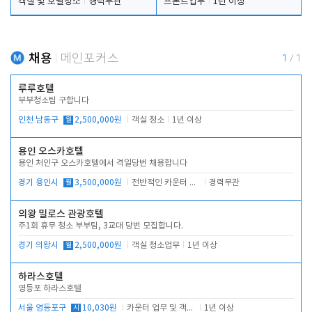
객실 및 호텔청소
경력무관
프론트업무
1년 이상
채용
메인포커스
1
/
1
루루호텔
부부청소팀 구합니다
인천 남동구
월
2,500,000원
객실 청소
1년 이상
용인 오스카호텔
용인 처인구 오스카호텔에서 격일당번 채용합니다
경기 용인시
월
3,500,000원
전반적인 카운터 업무
경력무관
의왕 밀로스 관광호텔
주1회 휴무 청소 부부팀, 3교대 당번 모집합니다.
경기 의왕시
월
2,500,000원
객실 청소업무
1년 이상
하라스호텔
영등포 하라스호텔
서울 영등포구
시
10,030원
카운터 업무 및 객실관리(청소상태 확인, 객실판매)
1년 이상