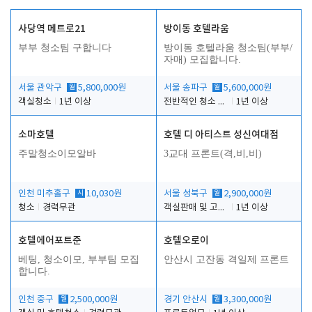
사당역 메트로21
방이동 호텔라움
부부 청소팀 구합니다
방이동 호텔라움 청소팀(부부/
자매) 모집합니다.
서울 관악구
월
5,800,000원
서울 송파구
월
5,600,000원
객실청소
1년 이상
전반적인 청소 업무(객실청소.객실정리)
1년 이상
소마호텔
호텔 디 아티스트 성신여대점
주말청소이모알바
3교대 프론트(격,비,비)
인천 미추홀구
시
10,030원
서울 성북구
월
2,900,000원
청소
경력무관
객실판매 및 고객응대
1년 이상
호텔에어포트준
호텔오로이
베팅, 청소이모, 부부팀 모집
안산시 고잔동 격일제 프론트
합니다.
인천 중구
월
2,500,000원
경기 안산시
월
3,300,000원