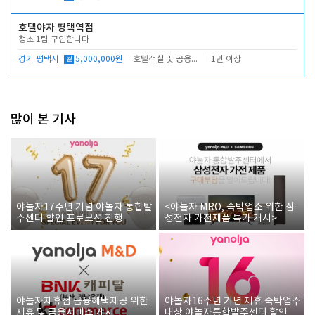
호텔야자 평택역점
청소 1팀 구인합니다
경기 평택시
월
5,000,000원
호텔객실 및 공용시설 청소 관리
1년 이상
많이 본 기사
야놀자17주년 기념 야놀자 통합발
<야놀자 MRO, 숙박업소 위한 삼
주센터 할인 프로모션 진행
성전자 가전제품 특가 개시>
야놀자제휴점 금융혜택제공 위한
야놀자16주년 기념 제휴 숙박업주
제휴 및 금융서비스 게시
대상 야놀자통합발주센터 할인쿠