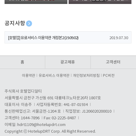
폰 증정
공지사항
[호텔업] 개인정보 처리방침 개정본1 (19.09.02)
2019.07.30
[호텔업] 유료서비스 이용약관 개정본2 (19.09.02)
2019.07.30
[호텔업] 개인정보 처리방침 개정본2 (19.09.02)
2019.07.30
홈
광고제휴
고객센터
이용약관
유료서비스 이용약관
개인정보처리방침
PC버전
주식회사 호텔업디알티
서울특별시 금천구 가산동 691 대륭테크노타운20차 1807호
대표이사: 이송주
사업자등록번호: 441-87-01934
통신판매업신고: 서울금천-1204 호
직업정보: J1206020200010
고객센터: 1644-7896
Fax: 02-2225-8487
이메일:
hdrt1109@hotelupdrt.com
Copyright ⓒ HotelupDRT Corp. All Right Reserved.