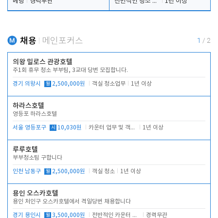
베팅
경력무관
전반적인 청소 업무(객실청소.객실정리)
1년 이상
채용
메인포커스
1
/
2
의왕 밀로스 관광호텔
주1회 휴무 청소 부부팀, 3교대 당번 모집합니다.
경기 의왕시
월
2,500,000원
객실 청소업무
1년 이상
하라스호텔
영등포 하라스호텔
서울 영등포구
시
10,030원
카운터 업무 및 객실관리(청소상태 확인, 객실판매)
1년 이상
루루호텔
부부청소팀 구합니다
인천 남동구
월
2,500,000원
객실 청소
1년 이상
용인 오스카호텔
용인 처인구 오스카호텔에서 격일당번 채용합니다
경기 용인시
월
3,500,000원
전반적인 카운터 업무
경력무관