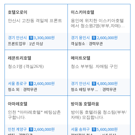
호텔오로이
이스키아호텔
안산시 고잔동 격일제 프론트
용인에 위치한 이스키아호텔
에서 청소원2명(부부,자매)을
모집합니다..
경기 안산시
월
3,300,000원
경기 용인시
월
2,600,000원
프론트업무
1년 이상
객실청소
경력무관
레몬트리호텔
메이트모텔
청소1명 (객실26개)
청소 부부팀. 자매팀 구인
서울 종로구
월
2,600,000원
경기 안산시
월
4,800,000원
청소 외
경력무관
청소 배팅 부부 구합니다
경력무관
아마레호텔
방이동 호텔라움
인천 *아마레호텔* 베팅삼촌
방이동 호텔라움 청소팀(부부/
구합니다.
자매) 모집합니다.
인천 계양구
월
2,600,000원
서울 송파구
월
5,600,000원