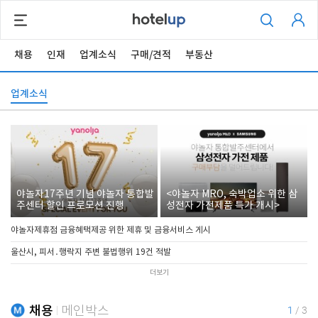
채용
인재
업계소식
구매/견적
부동산
업계소식
야놀자17주년 기념 야놀자 통합발
<야놀자 MRO, 숙박업소 위한 삼
주센터 할인 프로모션 진행
성전자 가전제품 특가 개시>
야놀자제휴점 금융혜택제공 위한 제휴 및 금융서비스 게시
울산시, 피서․행락지 주변 불법행위 19건 적발
더보기
채용
메인박스
1
/
3