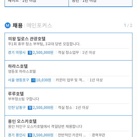
메이드
1년 이상
당번
1년 이상
채용
메인포커스
1
/
2
의왕 밀로스 관광호텔
주1회 휴무 청소 부부팀, 3교대 당번 모집합니다.
경기 의왕시
월
2,500,000원
객실 청소업무
1년 이상
하라스호텔
영등포 하라스호텔
서울 영등포구
시
10,030원
카운터 업무 및 객실관리(청소상태 확인, 객실판매)
1년 이상
루루호텔
부부청소팀 구합니다
인천 남동구
월
2,500,000원
객실 청소
1년 이상
용인 오스카호텔
용인 처인구 오스카호텔에서 격일당번 채용합니다
경기 용인시
월
3,500,000원
전반적인 카운터 업무
경력무관