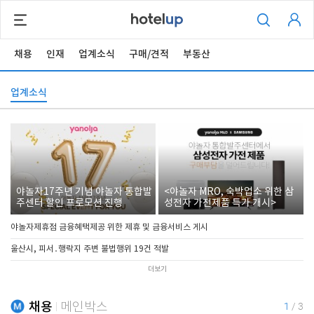
채용
인재
업계소식
구매/견적
부동산
업계소식
야놀자17주년 기념 야놀자 통합발
<야놀자 MRO, 숙박업소 위한 삼
주센터 할인 프로모션 진행
성전자 가전제품 특가 개시>
야놀자제휴점 금융혜택제공 위한 제휴 및 금융서비스 게시
울산시, 피서․행락지 주변 불법행위 19건 적발
더보기
채용
메인박스
1
/
3