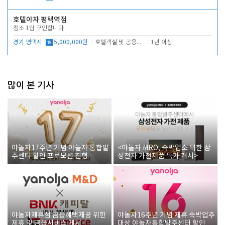
호텔야자 평택역점
청소 1팀 구인합니다
경기 평택시
월
5,000,000원
호텔객실 및 공용시설 청소 관리
1년 이상
많이 본 기사
야놀자17주년 기념 야놀자 통합발
<야놀자 MRO, 숙박업소 위한 삼
주센터 할인 프로모션 진행
성전자 가전제품 특가 개시>
야놀자제휴점 금융혜택제공 위한
야놀자16주년 기념 제휴 숙박업주
제휴 및 금융서비스 게시
대상 야놀자통합발주센터 할인쿠