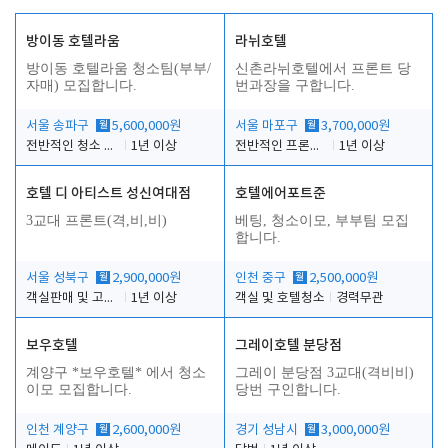
방이동 호텔라움
라뉘호텔
방이동 호텔라움 청소팀(부부/
신촌라뉘호텔에서 프론트 당
자매) 모집합니다.
번과장을 구합니다.
서울 송파구
월
5,600,000원
서울 마포구
월
3,700,000원
전반적인 청소 업무(객실청소.객실정리)
1년 이상
전반적인 프론트 당번업무
1년 이상
호텔 디 아티스트 성신여대점
호텔에어포트준
3교대 프론트(격,비,비)
베팅, 청소이모, 부부팀 모집
합니다.
서울 성북구
월
2,900,000원
인천 중구
월
2,500,000원
객실판매 및 고객응대
1년 이상
객실 및 호텔청소
경력무관
보우호텔
그레이호텔 분당점
계양구 *보우호텔* 에서 청소
그레이 분당점 3교대(격비비)
이모 모집합니다.
당번 구인합니다.
인천 계양구
월
2,600,000원
경기 성남시
월
3,000,000원