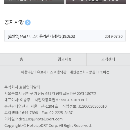
폰 증정
공지사항
[호텔업] 개인정보 처리방침 개정본1 (19.09.02)
2019.07.30
[호텔업] 유료서비스 이용약관 개정본2 (19.09.02)
2019.07.30
[호텔업] 개인정보 처리방침 개정본2 (19.09.02)
2019.07.30
홈
광고제휴
고객센터
이용약관
유료서비스 이용약관
개인정보처리방침
PC버전
주식회사 호텔업디알티
서울특별시 금천구 가산동 691 대륭테크노타운20차 1807호
대표이사: 이송주
사업자등록번호: 441-87-01934
통신판매업신고: 서울금천-1204 호
직업정보: J1206020200010
고객센터: 1644-7896
Fax: 02-2225-8487
이메일:
hdrt1109@hotelupdrt.com
Copyright ⓒ HotelupDRT Corp. All Right Reserved.