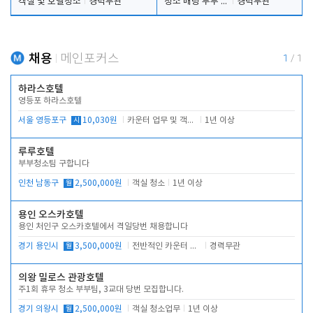
객실 및 호텔청소
경력무관
청소 배팅 부부 구합니다
경력무관
채용
메인포커스
1
/
1
하라스호텔
영등포 하라스호텔
서울 영등포구
시
10,030원
카운터 업무 및 객실관리(청소상태 확인, 객실판매)
1년 이상
루루호텔
부부청소팀 구합니다
인천 남동구
월
2,500,000원
객실 청소
1년 이상
용인 오스카호텔
용인 처인구 오스카호텔에서 격일당번 채용합니다
경기 용인시
월
3,500,000원
전반적인 카운터 업무
경력무관
의왕 밀로스 관광호텔
주1회 휴무 청소 부부팀, 3교대 당번 모집합니다.
경기 의왕시
월
2,500,000원
객실 청소업무
1년 이상