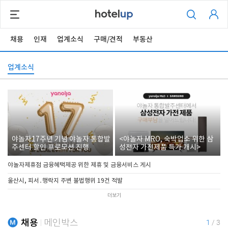
채용
인재
업계소식
구매/견적
부동산
업계소식
야놀자17주년 기념 야놀자 통합발
<야놀자 MRO, 숙박업소 위한 삼
주센터 할인 프로모션 진행
성전자 가전제품 특가 개시>
야놀자제휴점 금융혜택제공 위한 제휴 및 금융서비스 게시
울산시, 피서․행락지 주변 불법행위 19건 적발
더보기
채용
메인박스
1
/
3