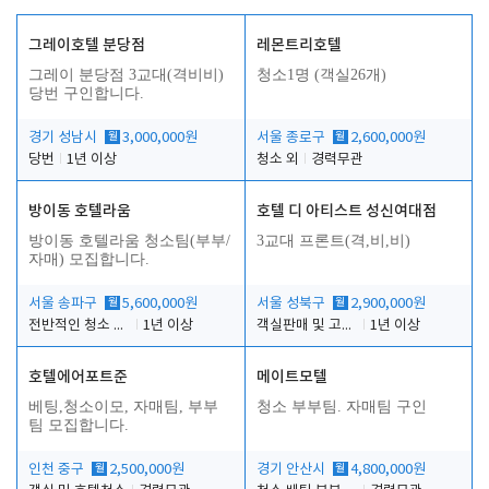
그레이호텔 분당점
레몬트리호텔
그레이 분당점 3교대(격비비)
청소1명 (객실26개)
당번 구인합니다.
경기 성남시
월
3,000,000원
서울 종로구
월
2,600,000원
당번
1년 이상
청소 외
경력무관
방이동 호텔라움
호텔 디 아티스트 성신여대점
방이동 호텔라움 청소팀(부부/
3교대 프론트(격,비,비)
자매) 모집합니다.
서울 송파구
월
5,600,000원
서울 성북구
월
2,900,000원
전반적인 청소 업무(객실청소.객실정리)
1년 이상
객실판매 및 고객응대
1년 이상
호텔에어포트준
메이트모텔
베팅,청소이모, 자매팀, 부부
청소 부부팀. 자매팀 구인
팀 모집합니다.
인천 중구
월
2,500,000원
경기 안산시
월
4,800,000원