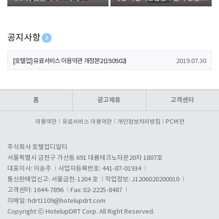
폰 증정
공지사항
[호텔업] 개인정보 처리방침 개정본1 (19.09.02)
2019.07.30
[호텔업] 유료서비스 이용약관 개정본2 (19.09.02)
2019.07.30
[호텔업] 개인정보 처리방침 개정본2 (19.09.02)
2019.07.30
홈
광고제휴
고객센터
이용약관
유료서비스 이용약관
개인정보처리방침
PC버전
주식회사 호텔업디알티
서울특별시 금천구 가산동 691 대륭테크노타운20차 1807호
대표이사: 이송주
사업자등록번호: 441-87-01934
통신판매업신고: 서울금천-1204 호
직업정보: J1206020200010
고객센터: 1644-7896
Fax: 02-2225-8487
이메일:
hdrt1109@hotelupdrt.com
Copyright ⓒ HotelupDRT Corp. All Right Reserved.