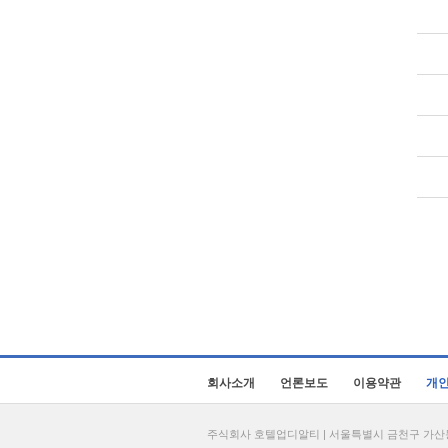
회사소개
언론보도
이용약관
개
주식회사 호텔업디알티 | 서울특별시 금천구 가산동 69