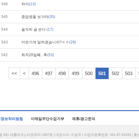
546
하아
(13)
545
종업원들 보거라
(35)
544
솔직히 글 쓴다
(17)
543
이런가게 일하겠습니까?ㅎㅎ
(29)
542
취직20일째.. 후
(53)
<<
<
496
497
498
499
500
501
502
503
인정보처리방침
이메일무단수집거부
제휴/광고문의
1 대륭테크노타운20차 1807호 | 대표이사: 이송주 | 사업자등록번호: 441-87-01934 | 