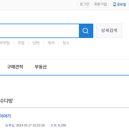
로그인
회원가입
모바일
로고
상세검색
부부팀
주말
당번
캐셔
청소
구매견적
부동산
수다방
 이야기
등록일
2014.03.17 10:23:26
조회
6,258