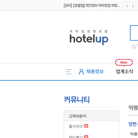
[공지] [호텔업] 개인정보 처리방침 개정본1 (19.09.02)
[공지] [호텔업] 유료서비스 이용약관 개정본2 (19.09.02)
호텔업
채용정보
업계소식
커뮤니티
익명
고객라운지
당번
출석체크
익명
제비뽑기