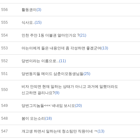
556
활동권이
(3)
555
식사요..
(15)
554
인천 주안 1동 더블권 얼마인가요 ?
(21)
553
아는이에게 들은 내용인데 좀 각성하면 좋겠군여
(13)
552
당번이라는 이름으로...
(11)
551
당번동지들 메이드 삼춘이모동생님들
(25)
비자 안되면 현재 일하는 상태가 아니고 과거에 일했더라도
550
신고하면 걸리나요?
(9)
549
당번그지놈들<<< 낵내임 보시오
(20)
548
봄이 오는소리
(18)
547
개고생 하면서 일하는데 청소팀만 직원이네 ㅋ
(13)