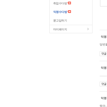
취업수다방
익명수다방
묻고답하기
마이페이지