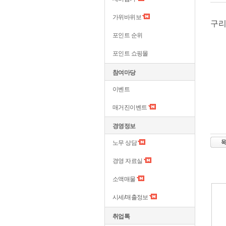
가위바위보
구리
포인트 순위
포인트 쇼핑몰
참여마당
이벤트
매거진이벤트
경영정보
노무 상담
경영 자료실
소액매물
시세/매출정보
취업톡