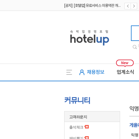
[공지] [호텔업] 유료서비스 이용약관 개정본2 (19.09.02)
[공지] [호텔업] 개인정보 처리방침 개정본2 (19.09.02)
호텔업
채용정보
업계소식
커뮤니티
익명
고객라운지
게을
출석체크
익명
제비뽑기