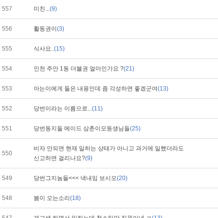
557
미친...
(9)
556
활동권이
(3)
555
식사요..
(15)
554
인천 주안 1동 더블권 얼마인가요 ?
(21)
553
아는이에게 들은 내용인데 좀 각성하면 좋겠군여
(13)
552
당번이라는 이름으로...
(11)
551
당번동지들 메이드 삼춘이모동생님들
(25)
비자 안되면 현재 일하는 상태가 아니고 과거에 일했더라도
550
신고하면 걸리나요?
(9)
549
당번그지놈들<<< 낵내임 보시오
(20)
548
봄이 오는소리
(18)