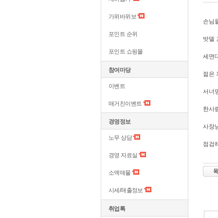
가위바위보
손님들
포인트 순위
밧델 
포인트 쇼핑몰
세면
참여마당
젊은 
이벤트
서너명
매거진이벤트
한사람
경영정보
사장님
노무 상담
점검
경영 자료실
소액매물
시세/매출정보
취업톡