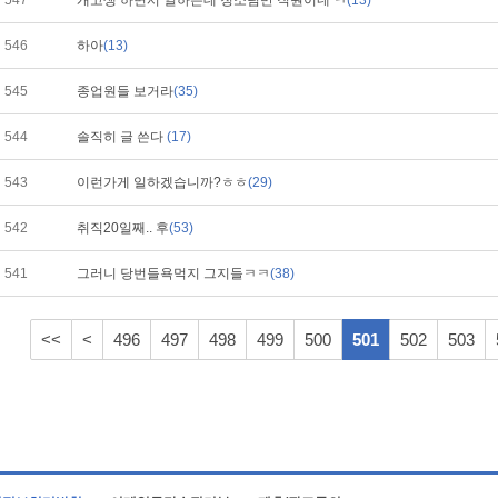
547
개고생 하면서 일하는데 청소팀만 직원이네 ㅋ
(13)
546
하아
(13)
545
종업원들 보거라
(35)
544
솔직히 글 쓴다
(17)
543
이런가게 일하겠습니까?ㅎㅎ
(29)
542
취직20일째.. 후
(53)
541
그러니 당번들욕먹지 그지들ㅋㅋ
(38)
<<
<
496
497
498
499
500
501
502
503