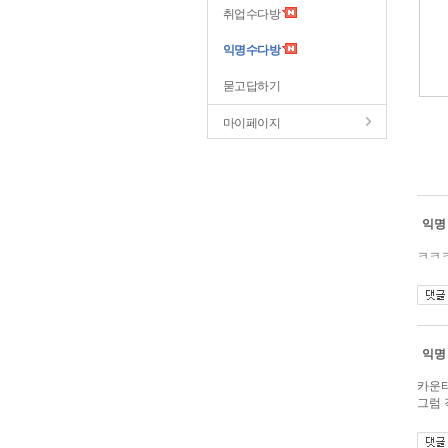
취업수다방
익명수다방
묻고답하기
마이페이지