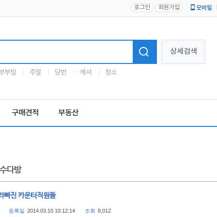
로그인
회원가입
모바일
로고
상세검색
부부팀
주말
당번
캐셔
청소
구매견적
부동산
수다방
러빠진 카운터직원들
등록일
2014.03.10 10:12:14
조회
8,012