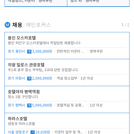
객실청소, 카운터
경력무관
청소 외
경력무관
채용
메인포커스
1
/
2
용인 오스카호텔
용인 처인구 오스카호텔에서 격일당번 채용합니다
경기 용인시
월
3,500,000원
전반적인 카운터 업무
경력무관
의왕 밀로스 관광호텔
주1회 휴무 청소 부부팀, 3교대 당번 모집합니다.
경기 의왕시
월
2,500,000원
객실 청소업무
1년 이상
호텔야자 평택역점
청소 1팀 구인합니다
경기 평택시
월
5,000,000원
호텔객실 및 공용시설 청소 관리
1년 이상
하라스호텔
영등포 하라스호텔
서울 영등포구
시
10,030원
카운터 업무 및 객실관리(청소상태 확인, 객실판매)
1년 이상