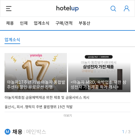
채용
인재
업계소식
구매/견적
부동산
업계소식
야놀자17주년 기념 야놀자 통합발
<야놀자 MRO, 숙박업소 위한 삼
주센터 할인 프로모션 진행
성전자 가전제품 특가 개시>
야놀자제휴점 금융혜택제공 위한 제휴 및 금융서비스 게시
울산시, 피서․행락지 주변 불법행위 19건 적발
더보기
채용
메인박스
1
/
3