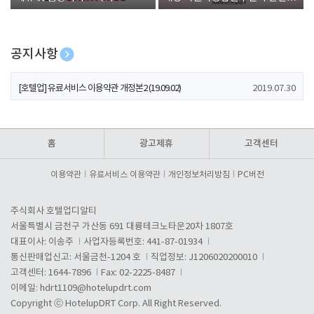
폰 증정
공지사항
[호텔업] 개인정보 처리방침 개정본1 (19.09.02)
2019.07.30
[호텔업] 유료서비스 이용약관 개정본2 (19.09.02)
2019.07.30
[호텔업] 개인정보 처리방침 개정본2 (19.09.02)
2019.07.30
홈
광고제휴
고객센터
이용약관
유료서비스 이용약관
개인정보처리방침
PC버전
주식회사 호텔업디알티
서울특별시 금천구 가산동 691 대륭테크노타운20차 1807호
대표이사: 이송주
사업자등록번호: 441-87-01934
통신판매업신고: 서울금천-1204 호
직업정보: J1206020200010
고객센터: 1644-7896
Fax: 02-2225-8487
이메일:
hdrt1109@hotelupdrt.com
Copyright ⓒ HotelupDRT Corp. All Right Reserved.