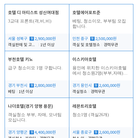
호텔 디 아티스트 성신여대점
호텔에어포트준
3교대 프론트(격,비,비)
베팅, 청소이모, 부부팀 모집
합니다.
서울 성북구
월
2,900,000원
인천 중구
월
2,500,000원
객실판매 및 고객응대
1년 이상
객실 및 호텔청소
경력무관
부천호텔 키노
이스키아호텔
급구 청소이모 1명 구합니다.
용인에 위치한 이스키아호텔
에서 청소원2명(부부,자매)을
모집합니다..
경기 부천시
월
2,800,000원
경기 용인시
월
2,600,000원
베팅
1년 이상
객실청소
경력무관
나더호텔(경기 양평 용문)
레몬트리호텔
객실청소 부부, 자매, 모녀팀
청소1명 (객실26개)
모십니다.
경기 양평군
월
4,400,000원
서울 종로구
월
2,600,000원