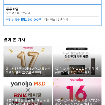
루루호텔
부부청소팀 구합니다
인천 남동구
월
2,500,000원
객실 청소
1년 이상
많이 본 기사
야놀자17주년 기념 야놀자 통합발
<야놀자 MRO, 숙박업소 위한 삼
주센터 할인 프로모션 진행
성전자 가전제품 특가 개시>
야놀자제휴점 금융혜택제공 위한
야놀자16주년 기념 제휴 숙박업주
제휴 및 금융서비스 게시
대상 야놀자통합발주센터 할인쿠