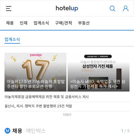
채용
인재
업계소식
구매/견적
부동산
업계소식
야놀자17주년 기념 야놀자 통합발
<야놀자 MRO, 숙박업소 위한 삼
주센터 할인 프로모션 진행
성전자 가전제품 특가 개시>
야놀자제휴점 금융혜택제공 위한 제휴 및 금융서비스 게시
울산시, 피서․행락지 주변 불법행위 19건 적발
더보기
채용
메인박스
1
/
5