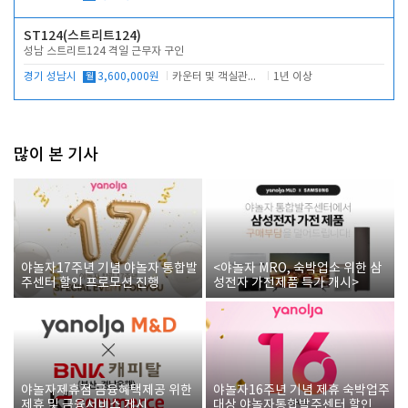
ST124(스트리트124)
성남 스트리트124 격일 근무자 구인
경기 성남시
월
3,600,000원
카운터 및 객실관리 전반
1년 이상
많이 본 기사
야놀자17주년 기념 야놀자 통합발
<야놀자 MRO, 숙박업소 위한 삼
주센터 할인 프로모션 진행
성전자 가전제품 특가 개시>
야놀자제휴점 금융혜택제공 위한
야놀자16주년 기념 제휴 숙박업주
제휴 및 금융서비스 게시
대상 야놀자통합발주센터 할인쿠