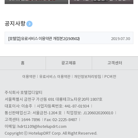
폰 증정
공지사항
[호텔업] 개인정보 처리방침 개정본1 (19.09.02)
2019.07.30
[호텔업] 유료서비스 이용약관 개정본2 (19.09.02)
2019.07.30
[호텔업] 개인정보 처리방침 개정본2 (19.09.02)
2019.07.30
홈
광고제휴
고객센터
이용약관
유료서비스 이용약관
개인정보처리방침
PC버전
주식회사 호텔업디알티
서울특별시 금천구 가산동 691 대륭테크노타운20차 1807호
대표이사: 이송주
사업자등록번호: 441-87-01934
통신판매업신고: 서울금천-1204 호
직업정보: J1206020200010
고객센터: 1644-7896
Fax: 02-2225-8487
이메일:
hdrt1109@hotelupdrt.com
Copyright ⓒ HotelupDRT Corp. All Right Reserved.