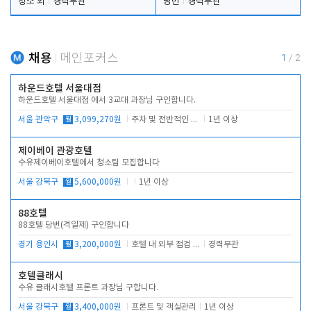
청소 외
경력무관
당번
경력무관
채용
메인포커스
1
/
2
하운드호텔 서울대점
하운드호텔 서울대점 에서 3교대 과장님 구인합니다.
서울 관악구
월
3,099,270원
주차 및 전반적인 당번업무
1년 이상
제이베이 관광호텔
수유제이베이호텔에서 청소팀 모집합니다
서울 강북구
월
5,600,000원
1년 이상
88호텔
88호텔 당번(격일제) 구인합니다
경기 용인시
월
3,200,000원
호텔 내 외부 점검 및 프런트 운영
경력무관
호텔클래시
수유 클래시호텔 프론트 과장님 구합니다.
서울 강북구
월
3,400,000원
프론트 및 객실관리
1년 이상