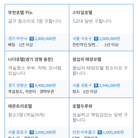
부천호텔 키노
스타일호텔
급구 청소이모 1명 구합니다.
3교대 당번 구합니다.
경기 부천시
월
2,800,000원
서울 서초구
월
2,800,000원
베팅
1년 이상
전반적인 당번업무
1년 이상
나더호텔(경기 양평 용문)
왕십리 태양모텔
객실청소 부부, 자매, 모녀팀
왕십리 태양모텔 청소이모 구
모십니다.
합니다.
경기 양평군
월
4,400,000원
서울 성동구
월
2,940,000원
객실청소, 카운터
경력무관
청소
1년 이상
레몬트리호텔
호텔두루와
청소1명 (객실26개)
성실하고 책임감있는 당번 구
합니다.
서울 종로구
월
2,600,000원
인천 미추홀구
월
3,000,000원