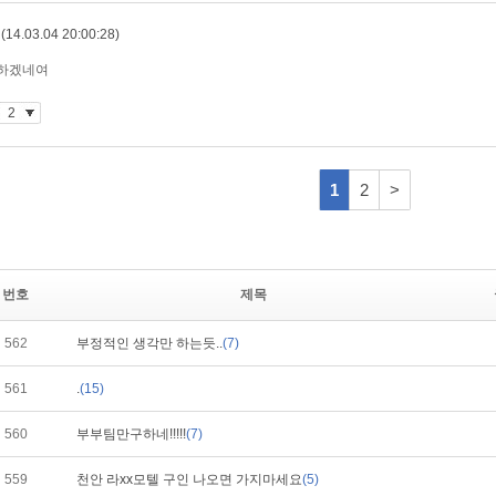
번호
제목
562
부정적인 생각만 하는듯..
(7)
561
.
(15)
560
부부팀만구하네!!!!!
(7)
559
천안 라xx모텔 구인 나오면 가지마세요
(5)