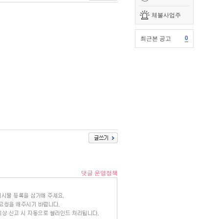
체불사업주
0
최근본 공고