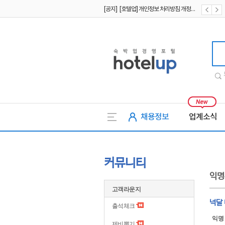
[공지] [호텔업] 유료서비스 이용약관 개정본2 (19.09.02)
[공지] [호텔업] 개인정보 처리방침 개정본2 (19.09.02)
호텔업
채용정보
업계소식
커뮤니티
익명
고객라운지
넉달
출석체크
익명
제비뽑기