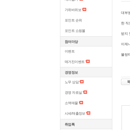
가위바위보
대부
포인트 순위
한 직
포인트 쇼핑몰
받지 
참여마당
이제나
이벤트
불쌍
매거진이벤트
경영정보
노무 상담
경영 자료실
소액매물
시세/매출정보
취업톡