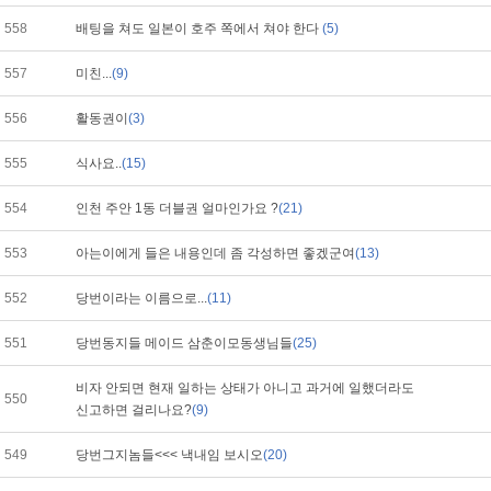
558
배팅을 쳐도 일본이 호주 쪽에서 쳐야 한다
(5)
557
미친...
(9)
556
활동권이
(3)
555
식사요..
(15)
554
인천 주안 1동 더블권 얼마인가요 ?
(21)
553
아는이에게 들은 내용인데 좀 각성하면 좋겠군여
(13)
552
당번이라는 이름으로...
(11)
551
당번동지들 메이드 삼춘이모동생님들
(25)
비자 안되면 현재 일하는 상태가 아니고 과거에 일했더라도
550
신고하면 걸리나요?
(9)
549
당번그지놈들<<< 낵내임 보시오
(20)