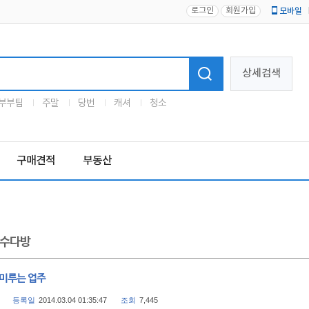
로그인
회원가입
모바일
로고
상세검색
부부팀
주말
당번
캐셔
청소
구매견적
부동산
수다방
 미루는 업주
등록일
2014.03.04 01:35:47
조회
7,445