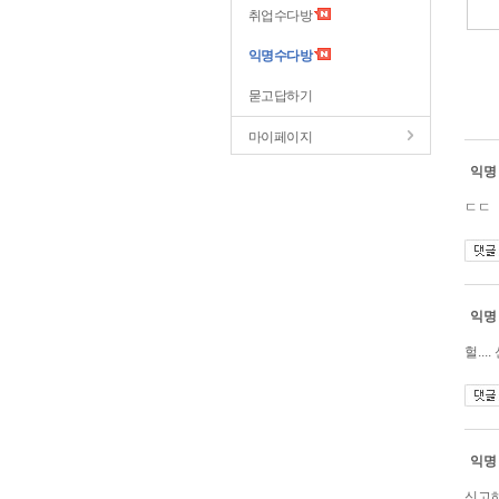
취업수다방
익명수다방
묻고답하기
마이페이지