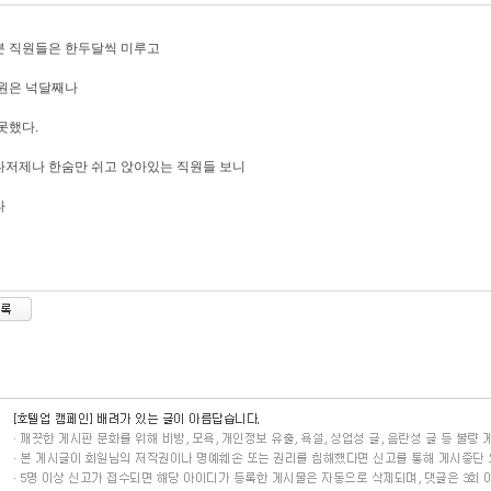
분 직원들은 한두달씩 미루고
원은 넉달째나
못했다.
저제나 한숨만 쉬고 앉아있는 직원들 보니
타