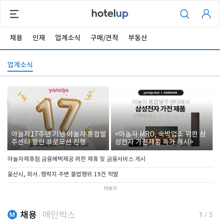
채용
인재
업계소식
구매/견적
부동산
업계소식
야놀자17주년 기념 야놀자 통합발
<야놀자 MRO, 숙박업소 위한 삼
주센터 할인 프로모션 진행
성전자 가전제품 특가 개시>
야놀자제휴점 금융혜택제공 위한 제휴 및 금융서비스 게시
울산시, 피서․행락지 주변 불법행위 19건 적발
더보기
채용
메인박스
1
/
3