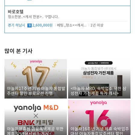
바로호텔
청소한분..<캐셔 한분>.. 구합니다.
경기 하남시
월
2,600,000원
베팅.,청소<<캐셔 모셔봅니다.
1년 이상
많이 본 기사
야놀자17주년 기념 야놀자 통합발
<야놀자 MRO, 숙박업소 위한 삼
주센터 할인 프로모션 진행
성전자 가전제품 특가 개시>
야놀자제휴점 금융혜택제공 위한
야놀자16주년 기념 제휴 숙박업주
제휴 및 금융서비스 게시
대상 야놀자통합발주센터 할인쿠