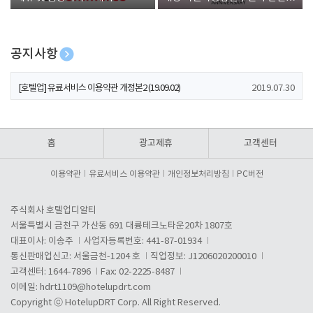
폰 증정
공지사항
[호텔업] 개인정보 처리방침 개정본1 (19.09.02)
2019.07.30
[호텔업] 유료서비스 이용약관 개정본2 (19.09.02)
2019.07.30
[호텔업] 개인정보 처리방침 개정본2 (19.09.02)
2019.07.30
홈
광고제휴
고객센터
이용약관
유료서비스 이용약관
개인정보처리방침
PC버전
주식회사 호텔업디알티
서울특별시 금천구 가산동 691 대륭테크노타운20차 1807호
대표이사: 이송주
사업자등록번호: 441-87-01934
통신판매업신고: 서울금천-1204 호
직업정보: J1206020200010
고객센터: 1644-7896
Fax: 02-2225-8487
이메일:
hdrt1109@hotelupdrt.com
Copyright ⓒ HotelupDRT Corp. All Right Reserved.