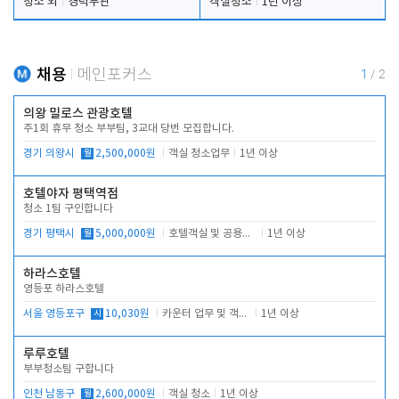
청소 외
경력무관
객실청소
1년 이상
채용
메인포커스
1
/
2
의왕 밀로스 관광호텔
주1회 휴무 청소 부부팀, 3교대 당번 모집합니다.
경기 의왕시
월
2,500,000원
객실 청소업무
1년 이상
호텔야자 평택역점
청소 1팀 구인합니다
경기 평택시
월
5,000,000원
호텔객실 및 공용시설 청소 관리
1년 이상
하라스호텔
영등포 하라스호텔
서울 영등포구
시
10,030원
카운터 업무 및 객실관리(청소상태 확인, 객실판매)
1년 이상
루루호텔
부부청소팀 구합니다
인천 남동구
월
2,600,000원
객실 청소
1년 이상