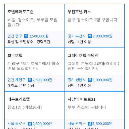
호텔에어포트준
부천호텔 키노
베팅, 청소이모, 부부팀 모집
급구 청소이모 1명 구합니다.
합니다.
인천 중구
월
2,500,000원
경기 부천시
월
2,800,000원
객실 및 호텔청소
경력무관
베팅
1년 이상
보우호텔
그레이호텔 분당점
계양구 *보우호텔* 에서 청소
그레이 분당점 3교대(격비비)
이모 모집합니다.
당번 구인합니다.
인천 계양구
월
2,600,000원
경기 성남시
월
3,000,000원
메이드
1년 이상
당번
1년 이상
레몬트리호텔
사당역 메트로21
청소1명 (객실26개)
부부 청소팀 구합니다
서울 종로구
월
2,600,000원
서울 관악구
월
5,800,000원