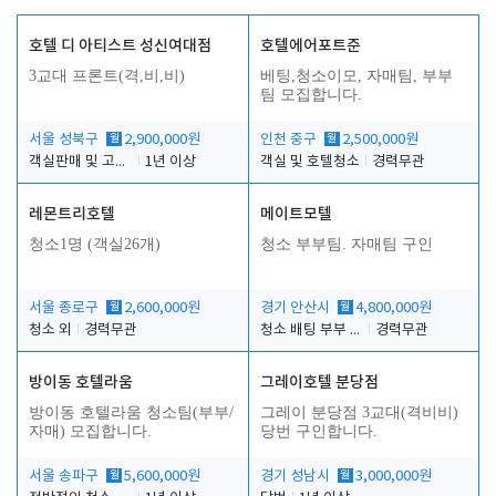
호텔 디 아티스트 성신여대점
호텔에어포트준
3교대 프론트(격,비,비)
베팅,청소이모, 자매팀, 부부
팀 모집합니다.
서울 성북구
월
2,900,000원
인천 중구
월
2,500,000원
객실판매 및 고객응대
1년 이상
객실 및 호텔청소
경력무관
레몬트리호텔
메이트모텔
청소1명 (객실26개)
청소 부부팀. 자매팀 구인
서울 종로구
월
2,600,000원
경기 안산시
월
4,800,000원
청소 외
경력무관
청소 배팅 부부 구합니다
경력무관
방이동 호텔라움
그레이호텔 분당점
방이동 호텔라움 청소팀(부부/
그레이 분당점 3교대(격비비)
자매) 모집합니다.
당번 구인합니다.
서울 송파구
월
5,600,000원
경기 성남시
월
3,000,000원