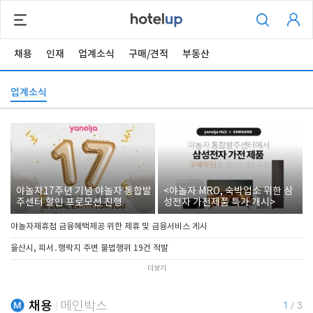
채용
인재
업계소식
구매/견적
부동산
업계소식
야놀자17주년 기념 야놀자 통합발
<야놀자 MRO, 숙박업소 위한 삼
주센터 할인 프로모션 진행
성전자 가전제품 특가 개시>
야놀자제휴점 금융혜택제공 위한 제휴 및 금융서비스 게시
울산시, 피서․행락지 주변 불법행위 19건 적발
더보기
채용
메인박스
1
/
3