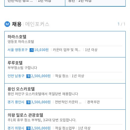
전반적인 청소 업무(객실청소.객실정리)
1년 이상
당번
1년 이상
채용
메인포커스
1
/
1
하라스호텔
영등포 하라스호텔
서울 영등포구
시
10,030원
카운터 업무 및 객실관리(청소상태 확인, 객실판매)
1년 이상
루루호텔
부부청소팀 구합니다
인천 남동구
월
2,500,000원
객실 청소
1년 이상
용인 오스카호텔
용인 처인구 오스카호텔에서 격일당번 채용합니다
경기 용인시
월
3,500,000원
전반적인 카운터 업무
경력무관
의왕 밀로스 관광호텔
주1회 휴무 청소 부부팀, 3교대 당번 모집합니다.
경기 의왕시
월
2,500,000원
객실 청소업무
1년 이상