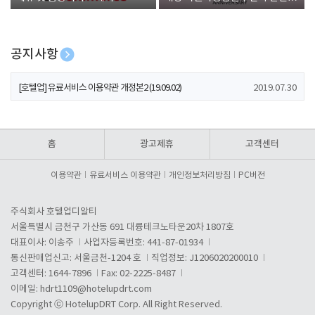
폰 증정
공지사항
[호텔업] 개인정보 처리방침 개정본1 (19.09.02)
2019.07.30
[호텔업] 유료서비스 이용약관 개정본2 (19.09.02)
2019.07.30
[호텔업] 개인정보 처리방침 개정본2 (19.09.02)
2019.07.30
홈
광고제휴
고객센터
이용약관
유료서비스 이용약관
개인정보처리방침
PC버전
주식회사 호텔업디알티
서울특별시 금천구 가산동 691 대륭테크노타운20차 1807호
대표이사: 이송주
사업자등록번호: 441-87-01934
통신판매업신고: 서울금천-1204 호
직업정보: J1206020200010
고객센터: 1644-7896
Fax: 02-2225-8487
이메일:
hdrt1109@hotelupdrt.com
Copyright ⓒ HotelupDRT Corp. All Right Reserved.