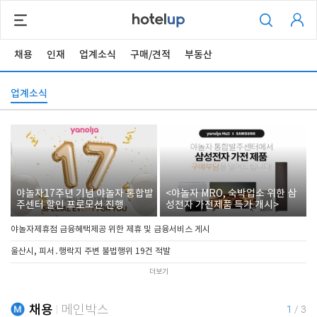
채용
인재
업계소식
구매/견적
부동산
업계소식
야놀자17주년 기념 야놀자 통합발
<야놀자 MRO, 숙박업소 위한 삼
주센터 할인 프로모션 진행
성전자 가전제품 특가 개시>
야놀자제휴점 금융혜택제공 위한 제휴 및 금융서비스 게시
울산시, 피서․행락지 주변 불법행위 19건 적발
더보기
채용
메인박스
1
/
3