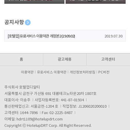
폰 증정
공지사항
[호텔업] 개인정보 처리방침 개정본1 (19.09.02)
2019.07.30
[호텔업] 유료서비스 이용약관 개정본2 (19.09.02)
2019.07.30
[호텔업] 개인정보 처리방침 개정본2 (19.09.02)
2019.07.30
홈
광고제휴
고객센터
이용약관
유료서비스 이용약관
개인정보처리방침
PC버전
주식회사 호텔업디알티
서울특별시 금천구 가산동 691 대륭테크노타운20차 1807호
대표이사: 이송주
사업자등록번호: 441-87-01934
통신판매업신고: 서울금천-1204 호
직업정보: J1206020200010
고객센터: 1644-7896
Fax: 02-2225-8487
이메일:
hdrt1109@hotelupdrt.com
Copyright ⓒ HotelupDRT Corp. All Right Reserved.