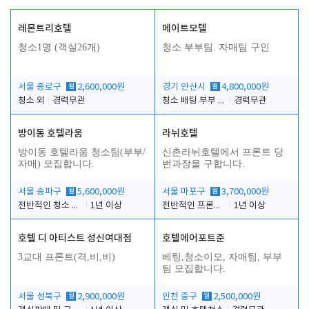
레몬트리호텔
메이트모텔
청소1명 (객실26개)
청소 부부팀. 자매팀 구인
서울 종로구
월
2,600,000원
경기 안산시
월
4,800,000원
청소 외
경력무관
청소 배팅 부부 구합니다
경력무관
방이동 호텔라움
라뉘호텔
방이동 호텔라움 청소팀(부부/
신촌라뉘호텔에서 프론트 당
자매) 모집합니다.
번과장을 구합니다.
서울 송파구
월
5,600,000원
서울 마포구
월
3,700,000원
전반적인 청소 업무(객실청소.객실정리)
1년 이상
전반적인 프론트 당번업무
1년 이상
호텔 디 아티스트 성신여대점
호텔에어포트준
3교대 프론트(격,비,비)
베팅,청소이모, 자매팀, 부부
팀 모집합니다.
서울 성북구
월
2,900,000원
인천 중구
월
2,500,000원