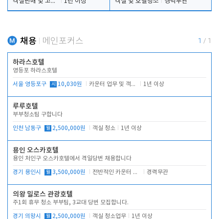
객실판매 및 고객응대
1년 이상
객실 및 호텔청소
경력무관
채용
메인포커스
1
/
1
하라스호텔
영등포 하라스호텔
서울 영등포구
시
10,030원
카운터 업무 및 객실관리(청소상태 확인, 객실판매)
1년 이상
루루호텔
부부청소팀 구합니다
인천 남동구
월
2,500,000원
객실 청소
1년 이상
용인 오스카호텔
용인 처인구 오스카호텔에서 격일당번 채용합니다
경기 용인시
월
3,500,000원
전반적인 카운터 업무
경력무관
의왕 밀로스 관광호텔
주1회 휴무 청소 부부팀, 3교대 당번 모집합니다.
경기 의왕시
월
2,500,000원
객실 청소업무
1년 이상