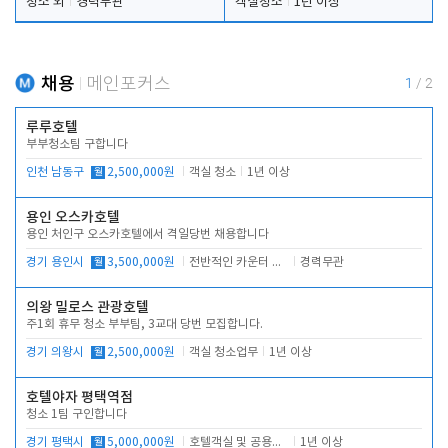
청소 외
경력무관
객실청소
1년 이상
채용
메인포커스
1
/
2
루루호텔
부부청소팀 구합니다
인천 남동구
월
2,500,000원
객실 청소
1년 이상
용인 오스카호텔
용인 처인구 오스카호텔에서 격일당번 채용합니다
경기 용인시
월
3,500,000원
전반적인 카운터 업무
경력무관
의왕 밀로스 관광호텔
주1회 휴무 청소 부부팀, 3교대 당번 모집합니다.
경기 의왕시
월
2,500,000원
객실 청소업무
1년 이상
호텔야자 평택역점
청소 1팀 구인합니다
경기 평택시
월
5,000,000원
호텔객실 및 공용시설 청소 관리
1년 이상