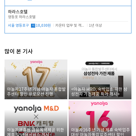
하라스호텔
영등포 하라스호텔
서울 영등포구
시
10,030원
카운터 업무 및 객실관리(청소상태 확인, 객실판매)
1년 이상
많이 본 기사
야놀자17주년 기념 야놀자 통합발
<야놀자 MRO, 숙박업소 위한 삼
주센터 할인 프로모션 진행
성전자 가전제품 특가 개시>
야놀자제휴점 금융혜택제공 위한
야놀자16주년 기념 제휴 숙박업주
제휴 및 금융서비스 게시
대상 야놀자통합발주센터 할인쿠