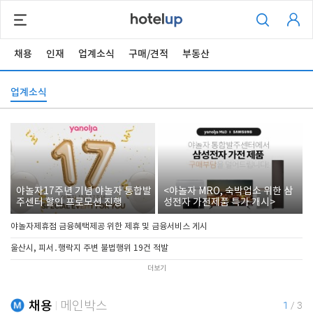
채용
인재
업계소식
구매/견적
부동산
업계소식
야놀자17주년 기념 야놀자 통합발
<야놀자 MRO, 숙박업소 위한 삼
주센터 할인 프로모션 진행
성전자 가전제품 특가 개시>
야놀자제휴점 금융혜택제공 위한 제휴 및 금융서비스 게시
울산시, 피서․행락지 주변 불법행위 19건 적발
더보기
채용
메인박스
1
/
3