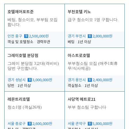
호텔에어포트준
부천호텔 키노
베팅, 청소이모, 부부팀 모집
급구 청소이모 1명 구합니다.
합니다.
인천 중구
월
2,500,000원
경기 부천시
월
2,800,000원
객실 및 호텔청소
경력무관
베팅
1년 이상
그레이호텔 분당점
아스트로호텔
그레이 분당점 3교대(격비비)
부부청소팀 모집 (매주1회휴
당번 구인합니다.
무/식사제공)
경기 성남시
월
3,000,000원
경기 용인시
월
2,400,000원
당번
1년 이상
객실청소
1년 이상
레몬트리호텔
사당역 메트로21
청소1명 (객실26개)
부부 청소팀 구합니다
서울 종로구
월
2,600,000원
서울 관악구
월
5,800,000원