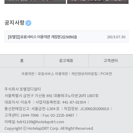
폰 증정
공지사항
[호텔업] 개인정보 처리방침 개정본1 (19.09.02)
2019.07.30
[호텔업] 유료서비스 이용약관 개정본2 (19.09.02)
2019.07.30
[호텔업] 개인정보 처리방침 개정본2 (19.09.02)
2019.07.30
홈
광고제휴
고객센터
이용약관
유료서비스 이용약관
개인정보처리방침
PC버전
주식회사 호텔업디알티
서울특별시 금천구 가산동 691 대륭테크노타운20차 1807호
대표이사: 이송주
사업자등록번호: 441-87-01934
통신판매업신고: 서울금천-1204 호
직업정보: J1206020200010
고객센터: 1644-7896
Fax: 02-2225-8487
이메일:
hdrt1109@hotelupdrt.com
Copyright ⓒ HotelupDRT Corp. All Right Reserved.