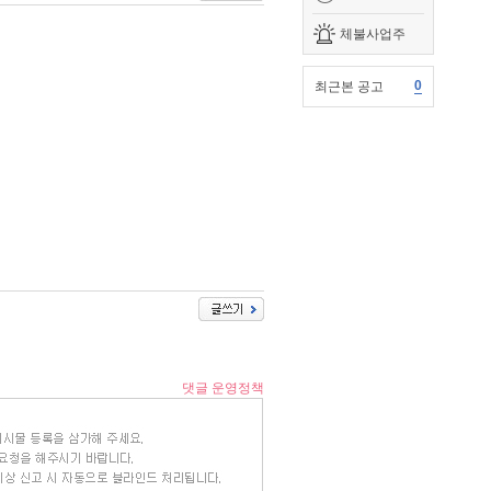
체불사업주
0
최근본 공고