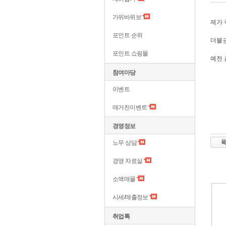
가위바위보
제가 
포인트 순위
더블권
포인트 쇼핑몰
예전 
참여마당
이벤트
매거진이벤트
경영정보
노무 상담
경영 자료실
소액매물
시세/매출정보
취업톡